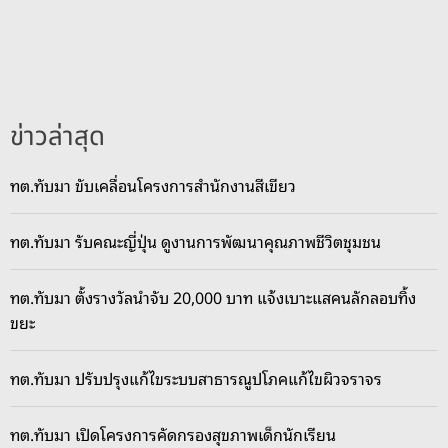
E
C
O
ผ
นึ
ข่าวล่าสุด
ก
เ
ทต.ทับมา ขับเคลื่อนโครงการสำนักงานสีเขียว
ข
า
ทต.ทับมา รับคณะญี่ปุ่น ดูงานการพัฒนาคุณภาพชีวิตชุมชน
ช่
อ
ง
ทต.ทับมา ตั้งรางวัลนำจับ 20,000 บาท แจ้งเบาะแสคนลักลอบทิ้ง
-
ขยะ
ม
ร
ทต.ทับมา ปรับปรุงแก้ไขระบบสาธารณูปโภคแก้ไขผิวจราจร
ร
.
ทต.ทับมา เปิดโครงการคัดกรองสุขภาพเด็กนักเรียน
ส