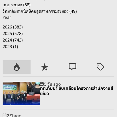
กกต.ระยอง (88)
พื้
วิทยาลัยเทคนิคนิคมอุตสาหกรรมระยอง (49)
น
Year
ที่
2026 (383)
2025 (578)
2024 (743)
2023 (1)
P
R
C
T
o
e
o
a
p
c
m
g
5 วัน ago
u
e
m
g
ทต.ทับมา ขับเคลื่อนโครงการสำนักงานสี
l
n
e
e
เขียว
a
t
n
d
r
t
2 ปี ago