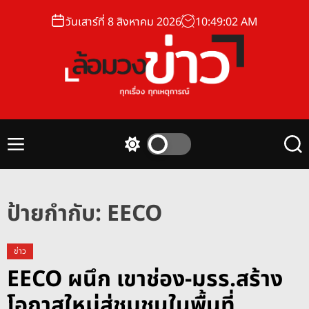
S
วันเสาร์ที่ 8 สิงหาคม 2026
10
:
49
:
02
AM
k
i
p
t
o
ล้
c
อ
o
ม
n
M
S
S
ว
t
e
w
e
ง
n
i
a
e
u
t
r
ข่
n
c
c
ป้ายกำกับ:
EECO
า
t
h
h
ว
c
o
ข่าว
l
EECO ผนึก เขาช่อง-มรร.สร้าง
o
r
โอกาสใหม่สู่ชุมชนในพื้นที่
m