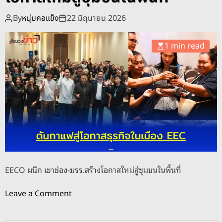
o
d
By
หนุ่มคอแข็ง
22 มิถุนายน 2026
e
1 min read
EECO ผนึก เขาช่อง-มรร.สร้างโอกาสใหม่สู่ชุมชนในพื้นที่
o
Leave a Comment
n
E