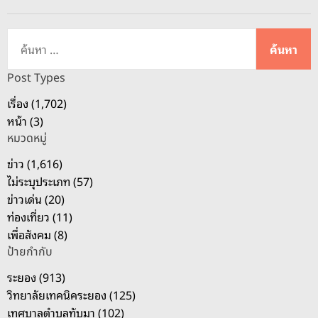
ร้
า
ค้
ง
น
โ
ห
Post Types
อ
า
เรื่อง (1,702)
ก
สำ
หน้า (3)
า
ห
ส
หมวดหมู่
รั
ใ
บ
ข่าว (1,616)
ห
:
ไม่ระบุประเภท (57)
ม่
ข่าวเด่น (20)
สู่
ท่องเที่ยว (11)
ชุ
เพื่อสังคม (8)
ม
ป้ายกำกับ
ช
ระยอง (913)
น
วิทยาลัยเทคนิคระยอง (125)
ใ
เทศบาลตำบลทับมา (102)
น