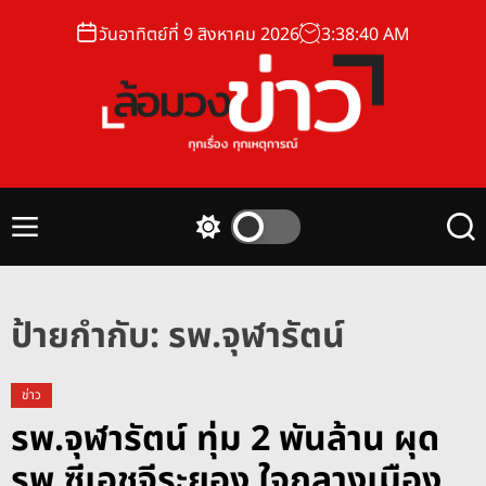
S
วันอาทิตย์ที่ 9 สิงหาคม 2026
3
:
38
:
41
AM
k
i
p
t
o
ล้
c
อ
o
ม
n
M
S
S
ว
t
e
w
e
ง
n
i
a
e
u
t
r
ข่
n
c
c
ป้ายกำกับ:
รพ.จุฬารัตน์
า
t
h
h
ว
c
o
ข่าว
l
รพ.จุฬารัตน์ ทุ่ม 2 พันล้าน ผุด
o
r
รพ.ซีเอชจีระยอง ใจกลางเมือง
m