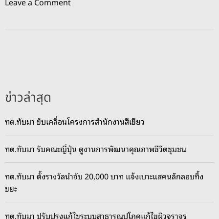
o
Leave a Comment
n
ร
พ
.
จุ
ฬ
า
ข่าวล่าสุด
รั
ต
ทต.ทับมา ขับเคลื่อนโครงการสำนักงานสีเขียว
น์
ทุ่
ทต.ทับมา รับคณะญี่ปุ่น ดูงานการพัฒนาคุณภาพชีวิตชุมชน
ม
2
พั
ทต.ทับมา ตั้งรางวัลนำจับ 20,000 บาท แจ้งเบาะแสคนลักลอบทิ้ง
น
ขยะ
ล้
า
ทต.ทับมา ปรับปรุงแก้ไขระบบสาธารณูปโภคแก้ไขผิวจราจร