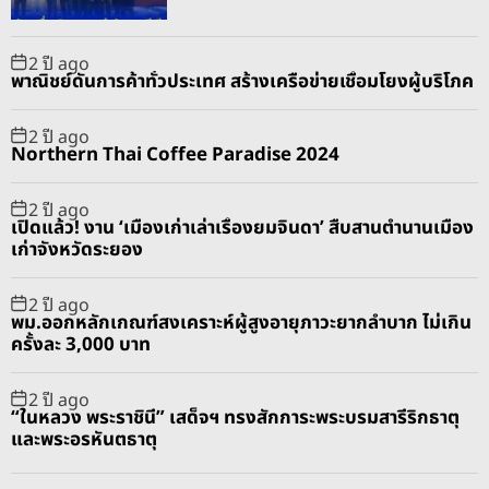
ท
r
t
ย์
2 ปี ago
ดู
พาณิชย์ดันการค้าทั่วประเทศ สร้างเครือข่ายเชื่อมโยงผู้บริโภค
แ
ล
2 ปี ago
สุ
Northern Thai Coffee Paradise 2024
ข
ภ
2 ปี ago
เปิดแล้ว! งาน ‘เมืองเก่าเล่าเรื่องยมจินดา’ สืบสานตำนานเมือง
า
เก่าจังหวัดระยอง
พ
ป
2 ปี ago
ช
พม.ออกหลักเกณฑ์สงเคราะห์ผู้สูงอายุภาวะยากลำบาก ไม่เกิน
ช
ครั้งละ 3,000 บาท
.
2 ปี ago
“ในหลวง พระราชินี” เสด็จฯ ทรงสักการะพระบรมสารีริกธาตุ
และพระอรหันตธาตุ