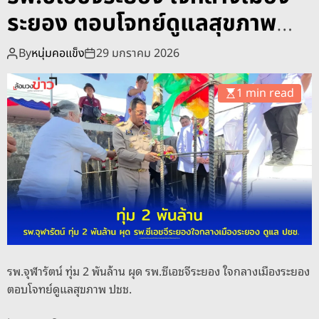
o
ระยอง ตอบโจทย์ดูแลสุขภาพ
d
e
ปชช.
By
หนุ่มคอแข็ง
29 มกราคม 2026
1 min read
รพ.จุฬารัตน์ ทุ่ม 2 พันล้าน ผุด รพ.ซีเอชจีระยอง ใจกลางเมืองระยอง
ตอบโจทย์ดูแลสุขภาพ ปชช.