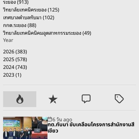
ระยอง (913)
ก
วิทยาลัยเทคนิคระยอง (125)
ล
เทศบาลตำบลทับมา (102)
า
กกต.ระยอง (88)
ง
วิทยาลัยเทคนิคนิคมอุตสาหกรรมระยอง (49)
เ
Year
มื
อ
2026 (383)
ง
2025 (578)
ร
2024 (743)
ะ
2023 (1)
ย
อ
ง
P
R
C
T
ต
o
e
o
a
อ
p
c
m
g
6 วัน ago
บ
u
e
m
g
ทต.ทับมา ขับเคลื่อนโครงการสำนักงานสี
โ
l
n
e
e
เขียว
จ
a
t
n
d