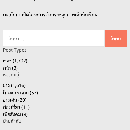
น
ผุ
ทต.ทับมา เปิดโครงการคัดกรองสุขภาพเด็กนักเรียน
ด
ร
พ
ค้
.
น
ซี
ห
Post Types
เ
า
เรื่อง (1,702)
อ
สำ
หน้า (3)
ช
ห
จี
หมวดหมู่
รั
ร
บ
ข่าว (1,616)
ะ
:
ไม่ระบุประเภท (57)
ย
ข่าวเด่น (20)
อ
ท่องเที่ยว (11)
ง
เพื่อสังคม (8)
ใ
ป้ายกำกับ
จ