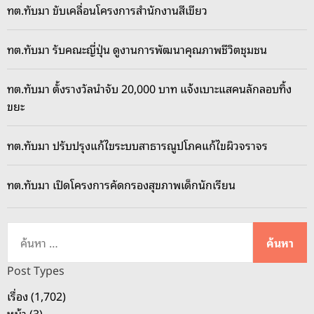
ทต.ทับมา ขับเคลื่อนโครงการสำนักงานสีเขียว
ทต.ทับมา รับคณะญี่ปุ่น ดูงานการพัฒนาคุณภาพชีวิตชุมชน
ทต.ทับมา ตั้งรางวัลนำจับ 20,000 บาท แจ้งเบาะแสคนลักลอบทิ้ง
ขยะ
ทต.ทับมา ปรับปรุงแก้ไขระบบสาธารณูปโภคแก้ไขผิวจราจร
ทต.ทับมา เปิดโครงการคัดกรองสุขภาพเด็กนักเรียน
ค้
น
ห
Post Types
า
เรื่อง (1,702)
สำ
หน้า (3)