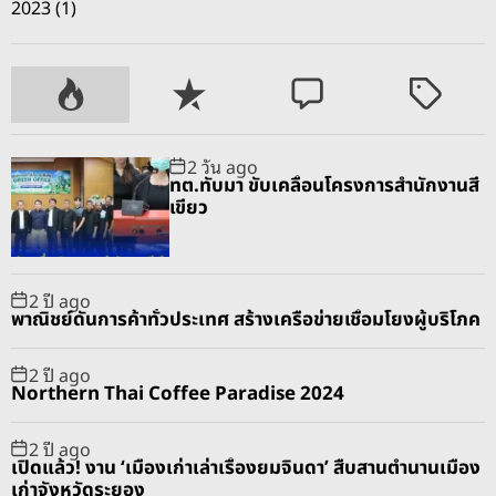
2023 (1)
P
R
C
T
o
e
o
a
p
c
m
g
2 วัน ago
u
e
m
g
ทต.ทับมา ขับเคลื่อนโครงการสำนักงานสี
l
n
e
e
เขียว
a
t
n
d
r
t
2 ปี ago
พาณิชย์ดันการค้าทั่วประเทศ สร้างเครือข่ายเชื่อมโยงผู้บริโภค
2 ปี ago
Northern Thai Coffee Paradise 2024
2 ปี ago
เปิดแล้ว! งาน ‘เมืองเก่าเล่าเรื่องยมจินดา’ สืบสานตำนานเมือง
เก่าจังหวัดระยอง