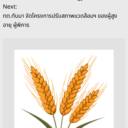
o
s
g
n
น
Next:
o
er
k
ะ
ทต.ทับมา จัดโครงการปรับสภาพแวดล้อมฯ ของผู้สูง
k
อายุ ผู้พิการ
แ
น
ว
เ
รื่
อ
ง