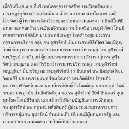
เมื่อวันที่ 28 ม.ค.ที่บริเวณโครงการก่อสร้าง รพ.ซีเอชจีระยอง
ถ.ราษฎร์อุทิศ ค.2 ต.เชิงเนิน อ.เมือง จ.ระยอง นายไตรภพ วงศ์
ไตรรัตน์ ผู้ว่าราชการจังหวัดระยอง ร่วมกล่าวแสดงความยินดีในพิธี
ยกเสาเอกก่อสร้าง รพ.ซีเอชจีระยอง รพ.ในเครือ รพ.จุฬารัตน์ โดยมี
ศาสตราจารย์คลินิก นายแพทย์เจษฎา โชคดำรงสุข ประธาน
กรรมการบริหาร กลุ่ม รพ.จุฬารัตน์ เป็นประธานพิธีเปิดฯ โดยมีคุณ
วันดี พิศนุวรรณเวช รองประธานกรรมการบริหารกลุ่ม รพ.จุฬารัตน์
นพ.วิฑูรย์ ด่านวิบูลย์ ผู้ช่วยประธานกรรมการบริหารกลุ่มรพ.จุฬา
รัตน์ นพ.สุชาย เหล่าวีรวัฒน์ กรรมการบริหารกลุ่ม รพ.จุฬารัตน์
พญ.ชุติมา ปิ่นเจริญ ผอ.รพ.จุฬารัตน์ 11 อินเตอร์ นพ.ชัยฤกษ์ ลิมป
วัฒนศิริ ผอ.รพ.รวมแพทย์ฉะเชิงเทรา นพ.กิตติไกร ไกรแก้ว
ผอ.รพ.จุฬารัตน์ชลเวช นพ.เกียรติศักดิ์ จิรโสตติกุล ผอ.รพ.จุฬารัตน์
ระยอง นพ.สุรชัย ล้ำเลิศกิตติกุล ผอ.รพ.จุฬารัตน์ 304 อินเตอร์ คุณ
ศุภโชค โรจน์ชีวิน ประธานเจ้าหน้าที่ฝ่ายบัญชีและการเงินกลุ่ม
รพ.จุฬารัตน์ นพ.กฤษณ์ พลัสสินทร์ ผู้ช่วยรองประธานกรรมการ
บริหารกลุ่ม รพ.จุฬารัตน์ ร่วมเป็นเกียรติ และมีผู้แทนภาครัฐ และ
ภาคเอกชน ร่วมแสดงความยินดีเป็นจำนวนมาก