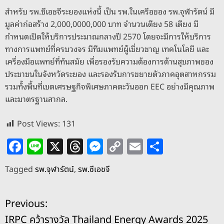
สำหรับ รพ.ซีเอชจีระยองแห่งนี้ เป็น รพ.ในเครือของ รพ.จุฬารัตน์ มี
มูลค่าก่อสร้าง 2,000,0000,000 บาท จำนวนเตียง 58 เตียง มี
กำหนดเปิดให้บริการประมาณกลางปี 2570 โดยจะมีการให้บริการ
ทางการแพทย์ที่ครบวงจร มีทีมแพทย์ผู้เชี่ยวชาญ เทคโนโลยี และ
เครื่องมือแพทย์ที่ทันสมัย เพื่อรองรับความต้องการด้านสุขภาพของ
ประชาชนในจังหวัดระยอง และรองรับการขยายตัวภาคอุตสาหกรรม
รวมทั้งพื้นที่เขตเศรษฐกิจพิเศษภาคตะวันออก EEC อย่างมีคุณภาพ
และมาตรฐานสากล.
Post Views:
131
F
Li
X
T
M
C
E
S
a
n
h
e
o
m
h
Tagged
รพ.จุฬารัตน์
,
รพ.ซีเอชจี
c
e
re
ss
p
ai
ar
e
a
e
y
l
e
แ
Previous:
b
d
n
Li
IRPC คว้ารางวัล Thailand Energy Awards 2025