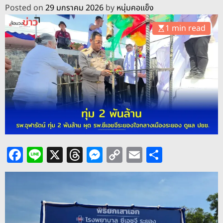
o
Posted on
29 มกราคม 2026
by
หนุ่มคอแข็ง
d
e
1 min read
F
Li
X
T
M
C
E
S
a
n
h
e
o
m
h
c
e
re
ss
p
ai
ar
e
a
e
y
l
e
b
d
n
Li