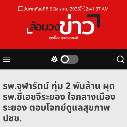
S
วันพฤหัสบดีที่ 6 สิงหาคม 2026
2
:
41
:
38
AM
k
i
p
t
o
ล้
c
อ
o
ม
n
M
S
S
ว
t
e
w
e
ง
n
i
a
e
u
t
r
ข่
n
รพ.จุฬารัตน์ ทุ่ม 2 พันล้าน ผุด
c
c
า
t
h
h
รพ.ซีเอชจีระยอง ใจกลางเมือง
ว
c
o
ระยอง ตอบโจทย์ดูแลสุขภาพ
l
o
ปชช.
r
m