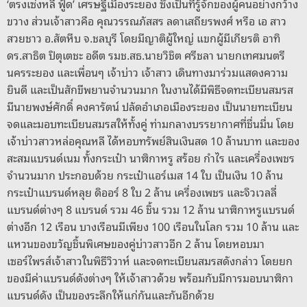
‘ตรงเซ่งหลี ฟู้ด’ เศรษฐีเมืองระยอง ซึ่งเป็นที่รู้จักของผู้คนอย่างกว้าง
ขวาง ส่วนเจ้าสาวคือ คุณวรรณภัสสร ลดาเสถียรพงศ์ หรือ เอ สาว
สวยชาว อ.สัตหีบ จ.ชลบุรี โดยมีญาติผู้ใหญ่ แขกผู้มีเกียรติ อาทิ
ดร.สาธิต ปิตุเตชะ อดีต รมช.สธ.นายวิชิต ศรีชลา นายกเทศมนตรี
นครระยอง และเพื่อนๆ เจ้าบ่าว เจ้าสาว เดินทางมาร่วมแสดงความ
ยินดี และเป็นสักขีพยานจำนวนมาก ในงานได้มีพิธีจดทะเบียนสมรส
มีนายพงษ์ศักดิ์ คงคารัตน์ ปลัดอำเภอเมืองระยอง เป็นนายทะเบียน
จดและมอบทะเบียนสมรสให้ทั้งคู่ ท่ามกลางบรรยากาศที่ชื่นมื่น โดย
เจ้าบ่าวสาวหล่อคุณหลี ได้หอบทรัพย์สินเงินสด 10 ล้านบาท และของ
สะสมแบรนด์เนม ทั้งกระเป๋า นาฬิกาหรู สร้อย กำไร และเครื่องเพชร
จำนวนมาก ประกอบด้วย กระเป๋าแอร์เมส 14 ใบ เป็นเงิน 10 ล้าน
กระเป๋าแบรนด์หลุย ดิออร์ 8 ใบ 2 ล้าน เครื่องเพชร และจิวเวลลี่
แบรนด์ต่างๆ 8 แบรนด์ รวม 46 ชิ้น รวม 12 ล้าน นาฬิกาหรูแบรนด์
ต่างอีก 12 เรือน บางเรือนมีเพียง 100 เรือนในโลก รวม 10 ล้าน และ
แหวนของขวัญชิ้นพิเศษของคู่บ่าวสาวอีก 2 ล้าน โดยหอบมา
เซอร์ไพรส์เจ้าสาวในพิธีวิวาห์ และจดทะเบียนสมรสดังกล่าว โดยยก
ของมีค่าแบรนด์ดังต่างๆ ให้เจ้าสาวด้วย พร้อมกับมีการมอบนาฬิกา
แบรนด์ดัง เป็นของระลึกให้แก่กันและกันอีกด้วย