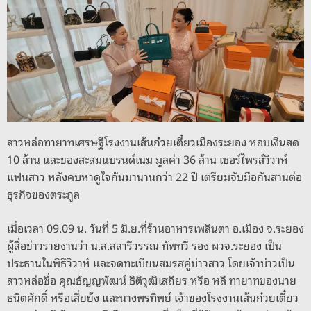
b
d
n
Li
o
s
g
n
o
er
k
k
สาวหล่อทายาทเศรษฐีโรงงานเส้นก๋วยเตี๋ยวเมืองระยอง หอบเงินสด
10 ล้าน และของสะสมแบรนด์เนม มูลค่า 36 ล้าน เซอร์ไพรส์วิวาห์
แฟนสาว หลังคบหาดูใจกันมานานกว่า 22 ปี เตรียมจับมือกันสานต่อ
ธุรกิจของตระกูล
เมื่อเวลา 09.09 น. วันที่ 5 มิ.ย.ที่ร้านอาหารเพลินตา อ.เมือง จ.ระยอง
ผู้สื่อข่าวรายงานว่า น.ส.สลารีวรรณ ทัพทวี รอง ผวจ.ระยอง เป็น
ประธานในพิธีวิวาห์ และจดทะเบียนสมรสคู่บ่าวสาว โดยเจ้าบ่าวเป็น
สาวหล่อชื่อ คุณธัญญพัฒน์ ธิติวุฒิเสถียร หรือ หลี ทายาทของนาย
ธนิตศักดิ์ หรือเสี่ยย้ง และนางพรทิพย์ เจ้าของโรงงานเส้นก๋วยเตี๋ยว