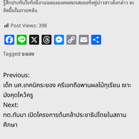
รู้สึกประทับใจทั้งนี้งานฉลองมงคลสมรสของทั้งคู่บ่าวสาวดังกล่าว จะ
จัดขึ้นในภายหลัง.
Post Views:
398
F
Li
X
T
M
C
E
S
a
n
h
e
o
m
h
Tagged
ระยอง
c
e
re
ss
p
ai
ar
e
a
e
y
l
e
แ
Previous:
b
d
n
Li
เด็ก นศ.เทคนิคระยอง ครีเอทถือพานผลไม้ทุเรียน เงาะ
o
s
g
n
น
มังคุดไหว้ครู
o
er
k
ะ
Next:
k
ทต.ทับมา เปิดโครงการต้นกล้าประชาธิปไตยในสถาน
แ
ศึกษา
น