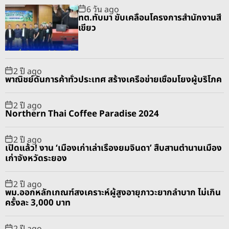
6 วัน ago
u
e
m
g
ทต.ทับมา ขับเคลื่อนโครงการสำนักงานสี
l
n
e
e
เขียว
a
t
n
d
r
t
2 ปี ago
พาณิชย์ดันการค้าทั่วประเทศ สร้างเครือข่ายเชื่อมโยงผู้บริโภค
2 ปี ago
Northern Thai Coffee Paradise 2024
2 ปี ago
เปิดแล้ว! งาน ‘เมืองเก่าเล่าเรื่องยมจินดา’ สืบสานตำนานเมือง
เก่าจังหวัดระยอง
2 ปี ago
พม.ออกหลักเกณฑ์สงเคราะห์ผู้สูงอายุภาวะยากลำบาก ไม่เกิน
ครั้งละ 3,000 บาท
2 ปี ago