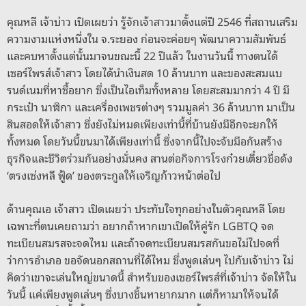
คุณหลี เจ้าบ่าว เปิดเผยว่า รู้จักเจ้าสาวมาตั้งแต่ปี 2546 ที่สถานเสริม
ความงามแห่งหนึ่งใน จ.ระยอง ก่อนจะค่อยๆ พัฒนาความสัมพันธ์
และคบหาตั้งแต่นั้นมาจนขณะนี้ 22 ปีแล้ว ในงานวันนี้ ทางตนได้
เซอร์ไพรส์เจ้าสาว โดยได้นำเงินสด 10 ล้านบาท และของสะสมแบ
รนด์เนมที่หาซื้อยาก ซึ่งเป็นไอเท็มทั้งหลาย โดยสะสมมากว่า 4 ปี มี
กระเป๋า นาฬิกา และเครื่องเพชรต่างๆ รวมมูลค่า 36 ล้านบาท มาเป็น
สินสอดให้เจ้าสาว ซึ่งยังไม่หมดเพียงเท่านี้ที่บ้านยังมีอีกจะยกให้
ทั้งหมด โดยวันนี้ขนมาได้เพียงเท่านี้ ซึ่งจากนี้ไปจะจับมือกันสร้าง
ธุรกิจและชีวิตร่วมกันอย่างมั่นคง สานต่อกิจการโรงก๋วยเตี๋ยวชื่อดัง
‘ตรงเซ่งหลี ฟู้ด’ ของตระกูลให้เจริญก้าวหน้าต่อไป
ด้านคุณเอ เจ้าสาว เปิดเผยว่า ประทับใจทุกอย่างในตัวคุณหลี โดย
เฉพาะที่ตนเคยถามว่า อยากถ้าหากเขาเปิดให้คู่รัก LGBTQ จด
ทะเบียนสมรสจะจดไหม และถ้าจดทะเบียนสมรสกันขอไม่ไปจดที่
ว่าการอำเภอ ขอจัดนอกสถานที่ได้ไหม ซึ่งพูดเล่นๆ ไปกับเจ้าบ่าว ไม่
คิดว่าเขาจะเล่นใหญ่ขนาดนี้ สำหรับของเซอร์ไพรส์ที่เจ้าบ่าว จัดให้ใน
วันนี้ แค่เพียงพูดเล่นๆ ซึ่งบางชิ้นหายากมาก แต่ก็หามาให้จนได้