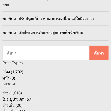
ขยะ
ทต.ทับมา ปรับปรุงแก้ไขระบบสาธารณูปโภคแก้ไขผิวจราจร
ทต.ทับมา เปิดโครงการคัดกรองสุขภาพเด็กนักเรียน
ค้
น
ห
Post Types
า
เรื่อง (1,702)
สำ
หน้า (3)
ห
หมวดหมู่
รั
บ
ข่าว (1,616)
:
ไม่ระบุประเภท (57)
ข่าวเด่น (20)