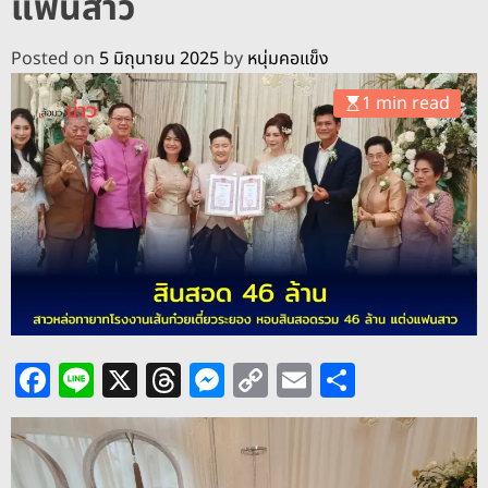
แฟนสาว
o
d
e
Posted on
5 มิถุนายน 2025
by
หนุ่มคอแข็ง
1 min read
F
Li
X
T
M
C
E
S
a
n
h
e
o
m
h
c
e
re
ss
p
ai
ar
e
a
e
y
l
e