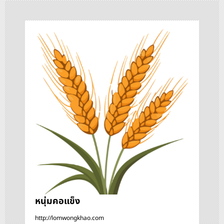
ว
เ
รื่
อ
ง
หนุ่มคอแข็ง
http://lomwongkhao.com