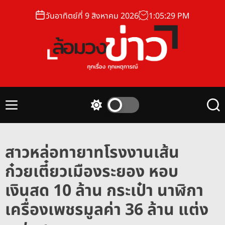
S
วันอาทิตย์ที่ 9 สิงหาคม 2026
1
:
05
:
30
PM
k
i
p
t
o
ล้
c
อ
o
ม
n
M
S
S
ว
t
e
w
e
ง
n
i
a
e
u
t
r
ข่
n
สาวหล่อทายาทโรงงานเส้น
c
c
า
t
h
h
ก๋วยเตี๋ยวเมืองระยอง หอบ
ว
c
o
เงินสด 10 ล้าน กระเป๋า นาฬิกา
l
o
เครื่องเพชรมูลค่า 36 ล้าน แต่ง
r
m