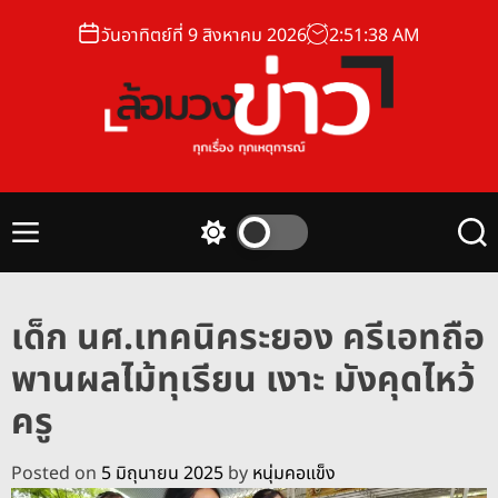
S
วันอาทิตย์ที่ 9 สิงหาคม 2026
2
:
51
:
39
AM
k
i
p
t
o
ล้
c
อ
o
ม
n
M
S
S
ว
t
e
w
e
ง
n
i
a
e
u
t
r
ข่
n
เด็ก นศ.เทคนิคระยอง ครีเอทถือ
c
c
า
t
h
h
พานผลไม้ทุเรียน เงาะ มังคุดไหว้
ว
c
o
ครู
l
o
r
Posted on
5 มิถุนายน 2025
by
หนุ่มคอแข็ง
m