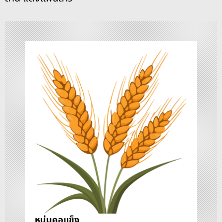
ว
เ
รื่
อ
ง
หนุ่มคอแข็ง