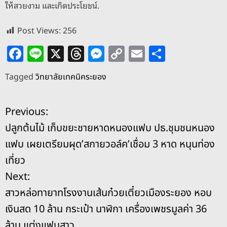
ให้สวยงาม และเกิดประโยชน์.
Post Views:
256
F
Li
X
T
M
C
E
S
a
n
h
e
o
m
h
Tagged
วิทยาลัยเทคนิคระยอง
c
e
re
ss
p
ai
ar
e
a
e
y
l
e
แ
Previous:
b
d
n
Li
ปลูกต้นไม้ เก็บขยะชายหาดหนองแฟบ ปธ.ชุมชนหนอง
o
s
g
n
น
แฟบ เผยเตรียมผุด’สกายวอล์ค’เชื่อม 3 หาด หนุนท่อง
o
er
k
ะ
เที่ยว
k
Next:
แ
สาวหล่อทายาทโรงงานเส้นก๋วยเตี๋ยวเมืองระยอง หอบ
น
เงินสด 10 ล้าน กระเป๋า นาฬิกา เครื่องเพชรมูลค่า 36
ล้าน แต่งแฟนสาว