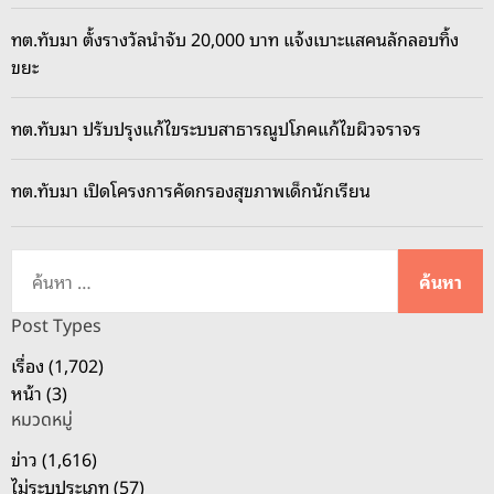
ทต.ทับมา ตั้งรางวัลนำจับ 20,000 บาท แจ้งเบาะแสคนลักลอบทิ้ง
ขยะ
ทต.ทับมา ปรับปรุงแก้ไขระบบสาธารณูปโภคแก้ไขผิวจราจร
ทต.ทับมา เปิดโครงการคัดกรองสุขภาพเด็กนักเรียน
ค้
น
ห
Post Types
า
เรื่อง (1,702)
สำ
หน้า (3)
ห
หมวดหมู่
รั
บ
ข่าว (1,616)
:
ไม่ระบุประเภท (57)