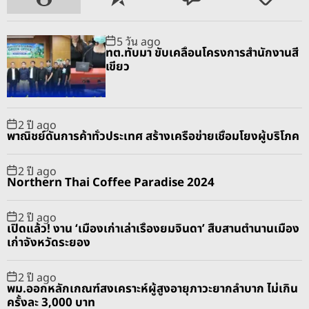
o
e
o
a
p
c
m
g
5 วัน ago
u
e
m
g
ทต.ทับมา ขับเคลื่อนโครงการสำนักงานสี
l
n
e
e
เขียว
a
t
n
d
r
t
2 ปี ago
พาณิชย์ดันการค้าทั่วประเทศ สร้างเครือข่ายเชื่อมโยงผู้บริโภค
2 ปี ago
Northern Thai Coffee Paradise 2024
2 ปี ago
เปิดแล้ว! งาน ‘เมืองเก่าเล่าเรื่องยมจินดา’ สืบสานตำนานเมือง
เก่าจังหวัดระยอง
2 ปี ago
พม.ออกหลักเกณฑ์สงเคราะห์ผู้สูงอายุภาวะยากลำบาก ไม่เกิน
ครั้งละ 3,000 บาท