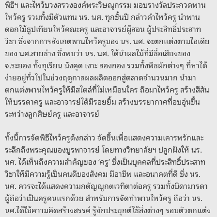
พิธีฯ และไหว้บวงสรวงองค์พระวิษณุกรรม มอบรางวัลประกวดพาน
ไหว้ครู รวมทั้งมีตัวแทน นร. นศ. ทุกชั้นปี กล่าวคำไหว้ครู นำพาน
ดอกไม้ธูปเทียนไหว้คณะครู และอาจารย์ผู้สอน ผู้ประสิทธิ์ประสาท
วิชา ซึ่งจากการสังเกตพานไหว้ครูของ นร. นศ. จะตกแต่งตามไอเดีย
ของ นศ.สายช่าง ซึ่งพบว่า นร. นศ. ได้นำผลไม้ที่มีชื่อเสียงของ
จ.ระยอง ทั้งทุเรียน มังคุด เงาะ ลองกอง รวมทั้งพืชผักต่างๆ ที่หาได้
ง่ายอยู่ทั่วไปในช่วงฤดูกาลผลผลิตออกสู่ตลาดจำนวนมาก นำมา
ตกแต่งพานไหว้ครูให้มีสไตล์ที่ไม่เหมือนใคร ถือมาไหว้ครู สร้างสีสัน
ให้บรรดาครู และอาจารย์ได้มีรอยยิ้ม สร้างบรรยากาศที่อบอุ่นขึ้น
ระหว่างลูกศิษย์ครู และอาจารย์
ทั้งนี้การจัดพิธีไหว้ครูดังกล่าว จัดขึ้นเพื่อแสดงความเคารพรักและ
ระลึกถึงพระคุณของบูรพาจารย์ โดยทางวิทยาลัยฯ ปลูกฝังให้ นร.
นศ. ได้เห็นถึงความสำคัญของ ‘ครู’ ซึ่งเป็นบุคคลที่ประสิทธิ์ประสาท
วิชาให้มีความรู้เป็นคนดีของสังคม มีอาชีพ และอนาคตที่ดี ซึ่ง นร.
นศ. ควรจะได้แสดงความกตัญญูกตเวทิตาต่อครู รวมทั้งบิดามารดา
ผู้ถือว่าเป็นครูคนแรกด้วย สำหรับการจัดทำพานไหว้ครู ถือว่า นร.
นศ.ได้ใช้ความคิดสร้างสรรค์ รู้จักประยุกต์ใช้สิ่งต่างๆ รอบตัวตกแต่ง