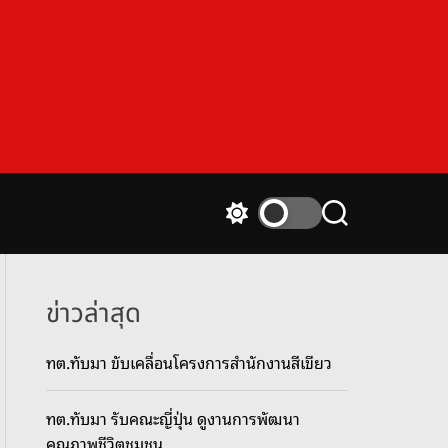
S
S
w
e
i
a
t
r
c
c
ข่าวล่าสุด
h
h
c
ทต.ทับมา ขับเคลื่อนโครงการสำนักงานสีเขียว
o
l
o
ทต.ทับมา รับคณะญี่ปุ่น ดูงานการพัฒนา
r
m
คุณภาพชีวิตชุมชน