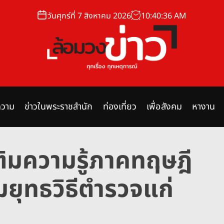
วันศุกร์ที่ 7 สิงหาคม 2026
10
:
40
:
37
AM
ล้
อ
ม
วาม
ข่าวในพระราชสำนัก
ท่องเที่ยว
เพื่อสังคม
หางาน
ว
ง
ข่
ติมความรู้ภาคทฤษฎี
า
ว
ยุทธวิธีตำรวจแก่