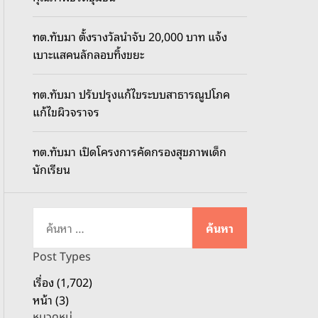
o
d
ทต.ทับมา ตั้งรางวัลนำจับ 20,000 บาท แจ้ง
e
เบาะแสคนลักลอบทิ้งขยะ
ทต.ทับมา ปรับปรุงแก้ไขระบบสาธารณูปโภค
แก้ไขผิวจราจร
ทต.ทับมา เปิดโครงการคัดกรองสุขภาพเด็ก
นักเรียน
ค้
น
ห
Post Types
า
เรื่อง (1,702)
สำ
หน้า (3)
ห
หมวดหมู่