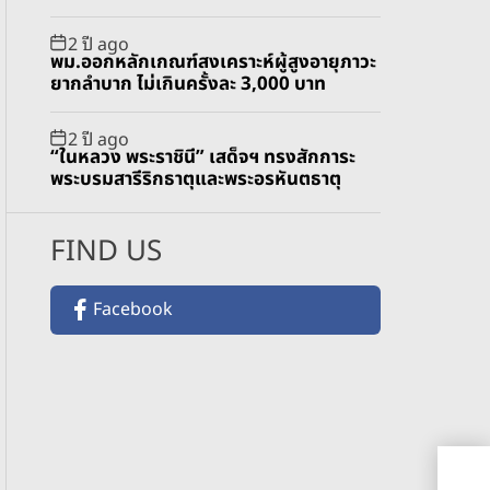
2 ปี ago
พม.ออกหลักเกณฑ์สงเคราะห์ผู้สูงอายุภาวะ
ยากลำบาก ไม่เกินครั้งละ 3,000 บาท
2 ปี ago
“ในหลวง พระราชินี” เสด็จฯ ทรงสักการะ
พระบรมสารีริกธาตุและพระอรหันตธาตุ
FIND US
Facebook
38 
มาบ