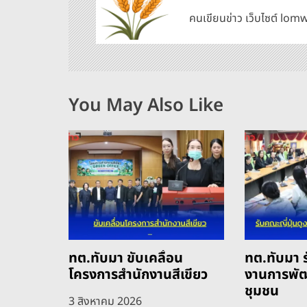
ว
คนเขียนข่าว เว็บไซต์ l
เ
รื่
อ
You May Also Like
ง
ทต.ทับมา ขับเคลื่อน
ทต.ทับมา ร
โครงการสำนักงานสีเขียว
งานการพั
ชุมชน
3 สิงหาคม 2026