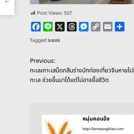
Post Views:
507
F
Li
X
T
M
C
E
S
a
n
h
e
o
m
h
Tagged
ระยอง
c
e
re
ss
p
ai
ar
e
a
e
y
l
e
แ
Previous:
b
d
n
Li
ทะเลเกาะเสม็ดกลืนร่างนักท่องเที่ยวจีนหายไป
o
s
g
n
น
ทะเล ช่วยขึ้นมาได้แต่ไม่อาจยื้อชีวิต
o
er
k
ะ
k
แ
น
หนุ่มคอแข็ง
http://lomwongkhao.com