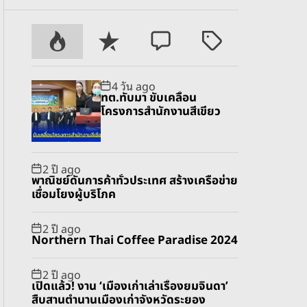
P
R
C
T
o
e
o
a
p
c
m
g
4 วัน ago
u
e
m
g
ทต.ทับมา ขับเคลื่อน
l
n
e
e
โครงการสำนักงานสีเขียว
a
t
n
d
r
t
2 ปี ago
พาณิชย์ดันการค้าทั่วประเทศ สร้างเครือข่าย
เชื่อมโยงผู้บริโภค
2 ปี ago
Northern Thai Coffee Paradise 2024
2 ปี ago
เปิดแล้ว! งาน ‘เมืองเก่าเล่าเรื่องยมจินดา’
สืบสานตำนานเมืองเก่าจังหวัดระยอง