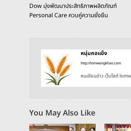
b
d
n
Li
Dow มุ่งพัฒนาประสิทธิภาพผลิตภัณฑ์
o
s
g
n
น
Personal Care ควบคู่ความยั่งยืน
o
er
k
ะ
k
แ
น
หนุ่มคอแข็ง
http://lomwongkhao.com
ว
คนเขียนข่าว เว็บไซต์ l
เ
รื่
อ
You May Also Like
ง