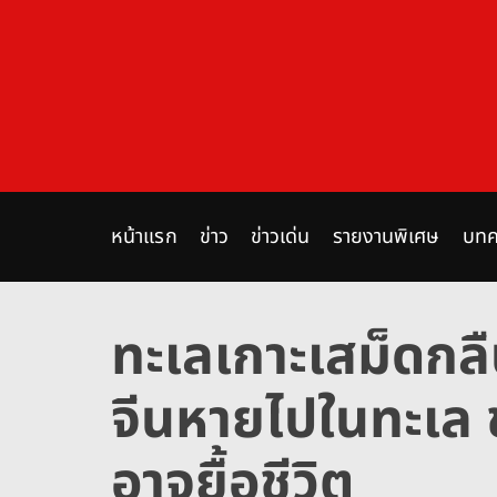
S
k
i
p
t
o
c
o
n
หน้าแรก
ข่าว
ข่าวเด่น
รายงานพิเศษ
บทค
t
e
n
ทะเลเกาะเสม็ดกลืน
t
จีนหายไปในทะเล ช่
อาจยื้อชีวิต