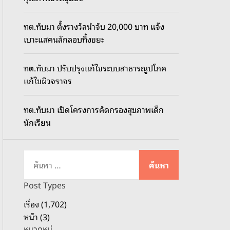
o
d
ทต.ทับมา ตั้งรางวัลนำจับ 20,000 บาท แจ้ง
e
เบาะแสคนลักลอบทิ้งขยะ
ทต.ทับมา ปรับปรุงแก้ไขระบบสาธารณูปโภค
แก้ไขผิวจราจร
ทต.ทับมา เปิดโครงการคัดกรองสุขภาพเด็ก
นักเรียน
ค้
น
ห
Post Types
า
เรื่อง (1,702)
สำ
หน้า (3)
ห
หมวดหมู่