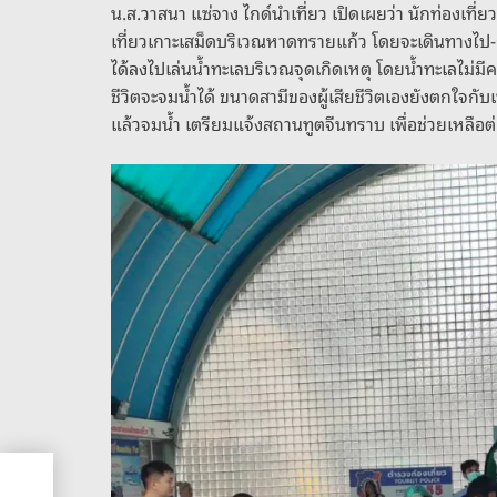
น.ส.วาสนา แซ่จาง ไกด์นำเที่ยว เปิดเผยว่า นักท่องเที่
เที่ยวเกาะเสม็ดบริเวณหาดทรายแก้ว โดยจะเดินทางไป-กลั
ได้ลงไปเล่นน้ำทะเลบริเวณจุดเกิดเหตุ โดยน้ำทะเลไม่มีคลื
ชีวิตจะจมน้ำได้ ขนาดสามีของผู้เสียชีวิตเองยังตกใจกับเหตุ
แล้วจมน้ำ เตรียมแจ้งสถานทูตจีนทราบ เพื่อช่วยเหลือต
บคู่