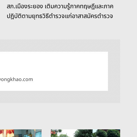
สภ.เมืองระยอง เติมความรู้ภาคทฤษฎีและภาค
ปฎิบัติตามยุทธวิธีตำรวจแก่อาสาสมัครตำรวจ
omwongkhao.com