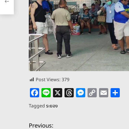
Post Views:
379
F
Li
X
T
M
C
E
S
a
n
h
e
o
m
h
Tagged
ระยอง
c
e
re
ss
p
ai
ar
e
a
e
y
l
e
แ
Previous: