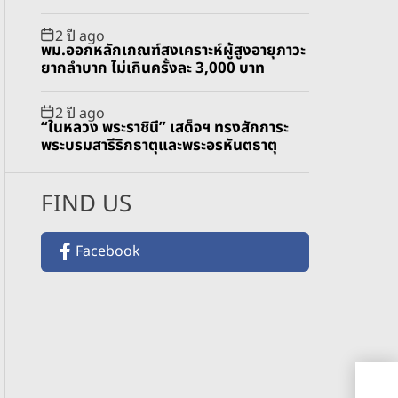
2 ปี ago
พม.ออกหลักเกณฑ์สงเคราะห์ผู้สูงอายุภาวะ
ยากลำบาก ไม่เกินครั้งละ 3,000 บาท
2 ปี ago
“ในหลวง พระราชินี” เสด็จฯ ทรงสักการะ
พระบรมสารีริกธาตุและพระอรหันตธาตุ
FIND US
Facebook
สภ.
ทฤษ