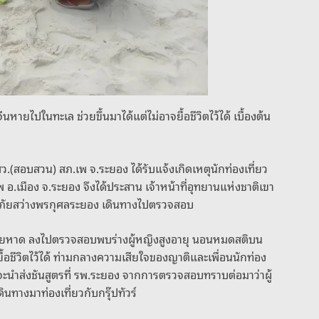
ีนหายไปในทะเล ช่วยขึ้นมาได้แต่ไม่อาจยื้อชีวิตไว้ได้ เบื้องต้น
ย สว.(สอบสวน) สภ.เพ จ.ระยอง ได้รับแจ้งเกิดเหตุนักท่องเที่ยว
 อ.เมือง จ.ระยอง จึงได้ประสาน เจ้าหน้าที่อุทยานแห่งชาติเขา
้ภัยสว่างพรกุศลระยอง เดินทางไปตรวจสอบ
นริมชายหาด ลงไปตรวจสอบพบร่างผู้หญิงสูงอายุ นอนหมดสติบน
ยื้อชีวิตไว้ได้ ท่ามกลางความเสียใจของญาติและเพื่อนนักท่อง
อนจะนำส่งชันสูตรที่ รพ.ระยอง จากการตรวจสอบทราบต่อมาว่าผู้
ดินทางมาท่องเที่ยวกับกรุ๊ปทัวร์