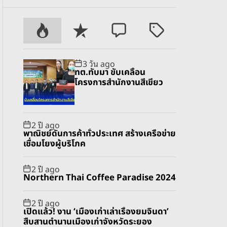
P
R
C
T
o
e
o
a
p
c
m
g
3 วัน ago
u
e
m
g
ทต.ทับมา ขับเคลื่อน
l
n
e
e
โครงการสำนักงานสีเขียว
a
t
n
d
r
t
2 ปี ago
พาณิชย์ดันการค้าทั่วประเทศ สร้างเครือข่าย
เชื่อมโยงผู้บริโภค
2 ปี ago
Northern Thai Coffee Paradise 2024
2 ปี ago
เปิดแล้ว! งาน ‘เมืองเก่าเล่าเรื่องยมจินดา’
สืบสานตำนานเมืองเก่าจังหวัดระยอง