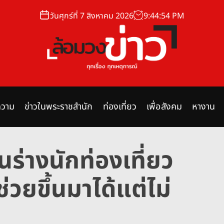
วันศุกร์ที่ 7 สิงหาคม 2026
9
:
44
:
55
PM
ล้
อ
ม
วาม
ข่าวในพระราชสำนัก
ท่องเที่ยว
เพื่อสังคม
หางาน
ว
ง
ข่
ร่างนักท่องเที่ยว
า
ว
วยขึ้นมาได้แต่ไม่