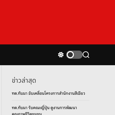
S
S
w
e
i
a
t
r
c
c
ข่าวล่าสุด
h
h
c
ทต.ทับมา ขับเคลื่อนโครงการสำนักงานสีเขียว
o
l
o
ทต.ทับมา รับคณะญี่ปุ่น ดูงานการพัฒนา
r
m
คุณภาพชีวิตชุมชน