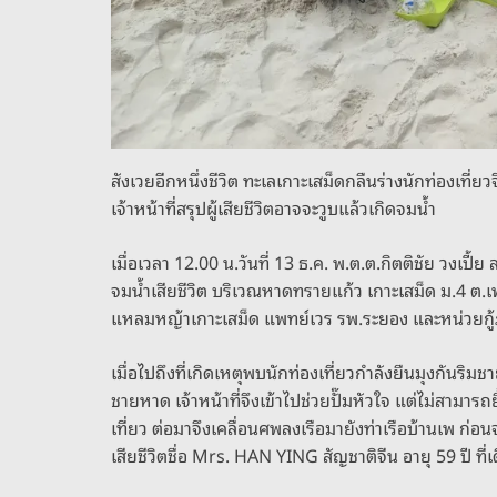
สังเวยอีกหนึ่งชีวิต ทะเลเกาะเสม็ดกลืนร่างนักท่องเที่ยวจ
เจ้าหน้าที่สรุปผู้เสียชีวิตอาจจะวูบแล้วเกิดจมน้ำ
เมื่อเวลา 12.00 น.วันที่ 13 ธ.ค. พ.ต.ต.กิตติชัย วงเปี้
จมน้ำเสียชีวิต บริเวณหาดทรายแก้ว เกาะเสม็ด ม.4 ต.เพ
แหลมหญ้าเกาะเสม็ด แพทย์เวร รพ.ระยอง และหน่วยกู
เมื่อไปถึงที่เกิดเหตุพบนักท่องเที่ยวกำลังยืนมุงกั
ชายหาด เจ้าหน้าที่จึงเข้าไปช่วยปั๊มหัวใจ แต่ไม่สามารถ
เที่ยว ต่อมาจึงเคลื่อนศพลงเรือมายังท่าเรือบ้านเพ ก่
เสียชีวิตชื่อ Mrs. HAN YING สัญชาติจีน อายุ 59 ปี ที่เ