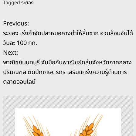
Tagged
ระยอง
c
e
re
ss
p
ai
ar
e
a
e
y
l
e
แ
Previous:
b
d
n
Li
ระยอง เร่งกำจัดปลาหมอคางดำให้สิ้นซาก อวนล้อมจับได้
o
s
g
n
น
วันละ 100 กก.
o
er
k
ะ
Next:
k
พาณิชย์นนทบุรี จับมือกับพาณิชย์กลุ่มจังหวัดภาคกลาง
แ
ปริมณฑล ติดปีกเกษตรกร เสริมแกร่งความรู้ด้านการ
น
ตลาดออนไลน์
ว
เ
รื่