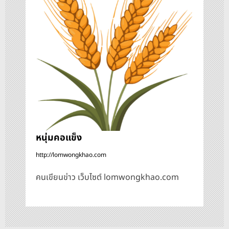
อ
ง
หนุ่มคอแข็ง
http://lomwongkhao.com
คนเขียนข่าว เว็บไซต์ lomwongkhao.com