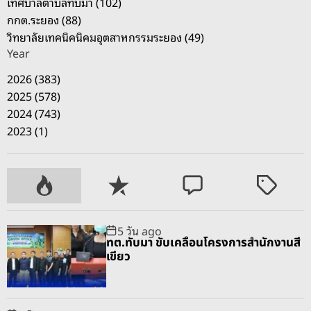
เทศบาลตำบลทับมา (102)
กกต.ระยอง (88)
วิทยาลัยเทคนิคนิคมอุตสาหกรรมระยอง (49)
Year
2026 (383)
2025 (578)
2024 (743)
2023 (1)
P
R
C
T
o
e
o
a
p
c
m
g
5 วัน ago
u
e
m
g
ทต.ทับมา ขับเคลื่อนโครงการสำนักงานสี
l
n
e
e
เขียว
a
t
n
d
r
t