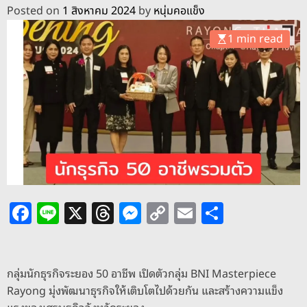
o
Posted on
1 สิงหาคม 2024
by
หนุ่มคอแข็ง
d
e
1 min read
F
Li
X
T
M
C
E
S
a
n
h
e
o
m
h
c
e
re
ss
p
ai
ar
e
a
e
y
l
e
กลุ่มนักธุรกิจระยอง 50 อาชีพ เปิดตัวกลุ่ม BNI Masterpiece
Rayong มุ่งพัฒนาธุรกิจให้เติบโตไปด้วยกัน และสร้างความแข็ง
b
d
n
Li