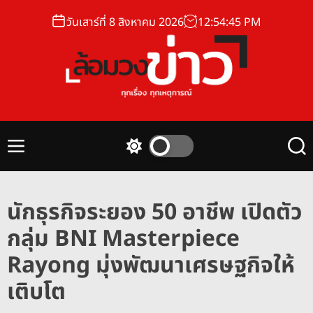
S
วันเสาร์ที่ 8 สิงหาคม 2026
12
:
54
:
46
PM
k
i
p
t
o
ล้
c
อ
o
ม
n
M
S
S
ว
t
e
w
e
ง
n
i
a
e
u
t
r
ข่
n
นักธุรกิจระยอง 50 อาชีพ เปิดตัว
c
c
า
t
h
h
กลุ่ม BNI Masterpiece
ว
c
o
Rayong มุ่งพัฒนาเศรษฐกิจให้
l
o
เติบโต
r
m