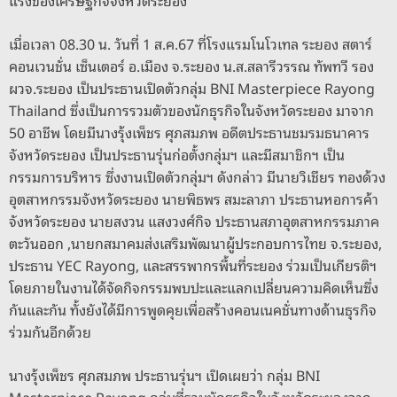
แรงของเศรษฐกิจจังหวัดระยอง
o
s
g
n
o
er
k
เมื่อเวลา 08.30 น. วันที่ 1 ส.ค.67 ที่โรงแรมโนโวเทล ระยอง สตาร์
คอนเวนชั่น เซ็นเตอร์ อ.เมือง จ.ระยอง น.ส.สลารีวรรณ ทัพทวี รอง
k
ผวจ.ระยอง เป็นประธานเปิดตัวกลุ่ม BNI Masterpiece Rayong
Thailand ซึ่งเป็นการรวมตัวของนักธุรกิจในจังหวัดระยอง มาจาก
50 อาชีพ โดยมีนางรุ้งเพ็ชร ศุภสมภพ อดีตประธานชมรมธนาคาร
จังหวัดระยอง เป็นประธานรุ่นก่อตั้งกลุ่มฯ และมีสมาชิกฯ เป็น
กรรมการบริหาร ซึ่งงานเปิดตัวกลุ่มฯ ดังกล่าว มีนายวิเชียร ทองด้วง
อุตสาหกรรมจังหวัดระยอง นายพิธพร สมะลาภา ประธานหอการค้า
จังหวัดระยอง นายสงวน แสงวงศ์กิจ ประธานสภาอุตสาหกรรมภาค
ตะวันออก ,นายกสมาคมส่งเสริมพัฒนาผู้ประกอบการไทย จ.ระยอง,
ประธาน YEC Rayong, และสรรพากรพื้นที่ระยอง ร่วมเป็นเกียรติฯ
โดยภายในงานได้จัดกิจกรรมพบปะและแลกเปลี่ยนความคิดเห็นซึ่ง
กันและกัน ทั้งยังได้มีการพูดคุยเพื่อสร้างคอนเนคชั่นทางด้านธุรกิจ
ร่วมกันอีกด้วย
นางรุ้งเพ็ชร ศุภสมภพ ประธานรุ่นฯ เปิดเผยว่า กลุ่ม BNI