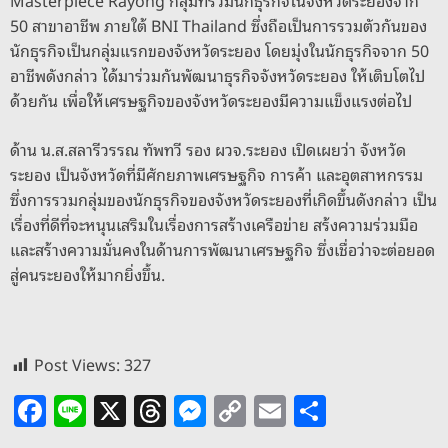
Masterpiece Rayong กลุ่มที่รวมนักธุรกิจในจังหวัดระยองจาก
50 สาขาอาชีพ ภายใต้ BNI Thailand ซึ่งถือเป็นการรวมตัวกันของ
นักธุรกิจเป็นกลุ่มแรกของจังหวัดระยอง โดยมุ่งในนักธุรกิจจาก 50
อาชีพดังกล่าว ได้มาร่วมกันพัฒนาธุรกิจจังหวัดระยอง ให้เติบโตไป
ด้วยกัน เพื่อให้เศรษฐกิจของจังหวัดระยองมีความแข็งแรงต่อไป
ด้าน น.ส.สลารีวรรณ ทัพทวี รอง ผวจ.ระยอง เปิดเผยว่า จังหวัด
ระยอง เป็นจังหวัดที่มีศักยภาพเศรษฐกิจ การค้า และอุตสาหกรรม
ซึ่งการรวมกลุ่มของนักธุรกิจของจังหวัดระยองที่เกิดขึ้นดังกล่าว เป็น
เรื่องที่ดีที่จะหนุนเสริมในเรื่องการสร้างเครือข่าย สร้งความร่วมมือ
และสร้างความมั่นคงในด้านการพัฒนาเศรษฐกิจ ซึ่งเชื่อว่าจะต่อยอด
สู่คนระยองให้มากยิ่งขึ้น.
Post Views:
327
F
Li
X
T
M
C
E
S
a
n
h
e
o
m
h