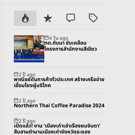
P
R
C
T
o
e
o
a
p
c
m
g
4 วัน ago
u
e
m
g
ทต.ทับมา ขับเคลื่อน
l
n
e
e
โครงการสำนักงานสีเขียว
a
t
n
d
r
t
2 ปี ago
พาณิชย์ดันการค้าทั่วประเทศ สร้างเครือข่าย
เชื่อมโยงผู้บริโภค
2 ปี ago
Northern Thai Coffee Paradise 2024
2 ปี ago
เปิดแล้ว! งาน ‘เมืองเก่าเล่าเรื่องยมจินดา’
สืบสานตำนานเมืองเก่าจังหวัดระยอง