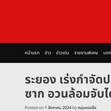
S
k
i
p
t
o
c
o
n
หน้าแรก
ข่าว
ข่าวเด่น
รายงานพิเศษ
บทค
t
e
n
ระยอง เร่งกำจัด
t
ซาก อวนล้อมจับได
Posted on
1 สิงหาคม 2024
by
หนุ่มคอแข็ง