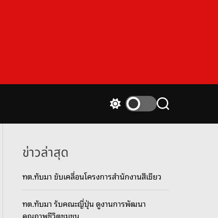
S
S
w
e
i
a
t
r
c
c
ข่าวล่าสุด
h
h
c
ทต.ทับมา ขับเคลื่อนโครงการสำนักงานสีเขียว
o
l
o
ทต.ทับมา รับคณะญี่ปุ่น ดูงานการพัฒนา
r
m
คุณภาพชีวิตชุมชน