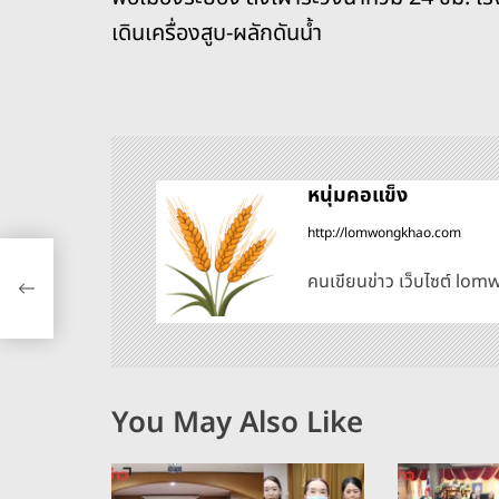
น
o
er
k
เดินเครื่องสูบ-ผลักดันน้ำ
ะ
k
แ
น
หนุ่มคอแข็ง
ว
http://lomwongkhao.com
่วม
เ
ดัน
คนเขียนข่าว เว็บไซต์ l
รื่
อ
You May Also Like
ง