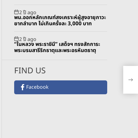
2 ปี ago
พม.ออกหลักเกณฑ์สงเคราะห์ผู้สูงอายุภาวะ
ยากลำบาก ไม่เกินครั้งละ 3,000 บาท
2 ปี ago
“ในหลวง พระราชินี” เสด็จฯ ทรงสักการะ
พระบรมสารีริกธาตุและพระอรหันตธาตุ
FIND US
นัก
กลุ
Ray
Facebook
เติ