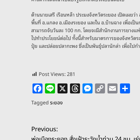
ด้านนายเสรี เรือนหล้า ประมงจังหวัดระยอง เปิดเผ
พื้นที่ อ.แกลง อ.เมืองระยอง และใน อ.บ้านฉาง เพื่อเป็น
สามารถจับวันละ 100 กก. โดยจะมีสำนักงานการยางแห่ง
ไปทำประโยชน์ต่อไป ทั้งนี้สำหรับมาตรการของจังหวัด
ปุ๋ย และปล่อยปลากะพง ซึ่งเป็นพันธุ์ปลานักล่า เพื่อไ
Post Views:
281
F
Li
X
T
M
C
E
S
a
n
h
e
o
m
h
Tagged
ระยอง
c
e
re
ss
p
ai
ar
e
a
e
y
l
e
แ
b
d
n
Li
Previous:
o
s
g
n
พ่อเมืองระยอง สั่งเฝ้าระวังน้ำท่วม 24 ชม. เร่