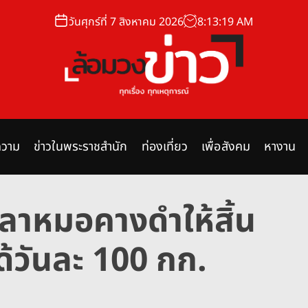
วันศุกร์ที่ 7 สิงหาคม 2026
8
:
13
:
20
AM
ล้
อ
ม
วาม
ข่าวในพระราชสำนัก
ท่องเที่ยว
เพื่อสังคม
หางาน
ว
ง
ข่
ปลาหมอคางดำให้สิ้น
า
ว
้วันละ 100 กก.