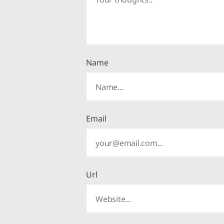
Name
Email
Url