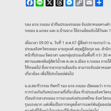
F
Li
X
T
M
C
E
S
a
n
h
e
o
m
h
c
e
re
ss
p
ai
ar
e
a
e
y
l
e
รอง ผวจ.ระยอง นำทีมประมงระยอง จับปลาหมอคางดำ เร
ระยอง อ.แกลง และ อ.บ้านฉาง ใช้อวนล้อมจับได้วันละ 
b
d
n
Li
o
s
g
n
เมื่อเวลา 09.00 น. วันที่ 1 ส.ค.67 ผู้สื่อข่าวรายงานว่
o
er
k
ประมงจังหวัดระยอง นายภุชงค์ สฤษฎีชัยกุล ผอ. สำนัก
หน้าที่ประมง จิตอาสา และกลุ่มประมงในพื้นที่ กว่า
k
สถานแสดงพันธุ์สัตว์น้ำเพ ต.เพ อ.เมือง จ.ระยอง ภายใ
ให้หมดไป ซึ่งจากลากอวนล้อมจับ สามารถจับปลาหมอค
เกี่ยวข้อง เพื่อใช้ประโยชน์ต่อไป
น.ส.สลารีวรรณ ทัพทวี รอง ผวจ.ระยอง เปิดเผยว่า การ
การร่วมกันกับหน่วยงานที่เกี่ยวข้อง ทั่วประมงจังหวั
เรือนจำกลางระยอง การยางแห่งประเทศไทย จังหวัดระย
รุนแรงมาก แต่เพื่อเป็นการหยุดยั้งการแพร่พันธุ์ของป
คางดำที่ได้จะนำไปแปรรูปให้เกิดประโยชน์ต่อไป