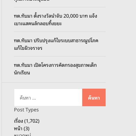
o
d
ทต.ทับมา ตั้งรางวัลนำจับ 20,000 บาท แจ้ง
e
เบาะแสคนลักลอบทิ้งขยะ
ทต.ทับมา ปรับปรุงแก้ไขระบบสาธารณูปโภค
แก้ไขผิวจราจร
ทต.ทับมา เปิดโครงการคัดกรองสุขภาพเด็ก
นักเรียน
ค้
น
ห
Post Types
า
เรื่อง (1,702)
สำ
หน้า (3)
ห
หมวดหมู่