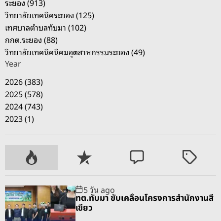
ระยอง (913)
-
วิทยาลัยเทคนิคระยอง (125)
พ
เทศบาลตำบลทับมา (102)
า
กกต.ระยอง (88)
ช
วิทยาลัยเทคนิคนิคมอุตสาหกรรมระยอง (49)
ม
Year
ไ
ม้
2026 (383)
ด
2025 (578)
อ
2024 (743)
ก
2023 (1)
เ
มื
อ
P
R
C
T
ง
o
e
o
a
ห
p
c
m
g
5 วัน ago
น
u
e
m
g
ทต.ทับมา ขับเคลื่อนโครงการสำนักงานสี
า
l
n
e
e
เขียว
ว
a
t
n
d