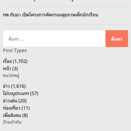
ป
ะ
ทต.ทับมา เปิดโครงการคัดกรองสุขภาพเด็กนักเรียน
พี่
น้
อ
ค้
ง
น
สื่
ห
Post Types
อ
า
เรื่อง (1,702)
ม
สำ
หน้า (3)
ว
ห
ล
หมวดหมู่
รั
ช
บ
ข่าว (1,616)
น
:
ไม่ระบุประเภท (57)
ร
ข่าวเด่น (20)
ะ
ท่องเที่ยว (11)
ย
เพื่อสังคม (8)
อ
ป้ายกำกับ
ง