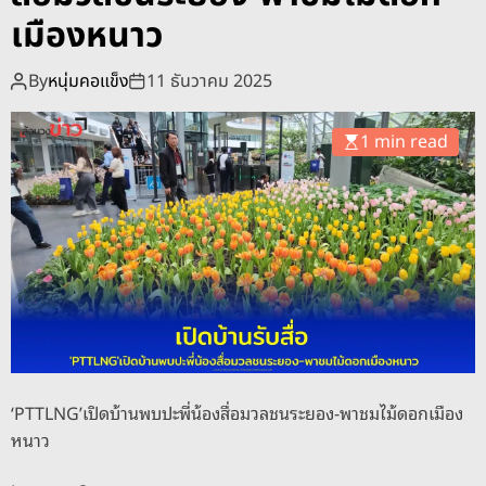
o
เมืองหนาว
d
e
By
หนุ่มคอแข็ง
11 ธันวาคม 2025
1 min read
‘PTTLNG’เปิดบ้านพบปะพี่น้องสื่อมวลชนระยอง-พาชมไม้ดอกเมือง
หนาว