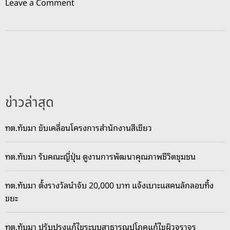
o
Leave a Comment
n
‘
P
T
T
L
N
ข่าวล่าสุด
G
’
ทต.ทับมา ขับเคลื่อนโครงการสำนักงานสีเขียว
เ
ปิ
ทต.ทับมา รับคณะญี่ปุ่น ดูงานการพัฒนาคุณภาพชีวิตชุมชน
ด
บ้
า
ทต.ทับมา ตั้งรางวัลนำจับ 20,000 บาท แจ้งเบาะแสคนลักลอบทิ้ง
น
ขยะ
พ
บ
ทต.ทับมา ปรับปรุงแก้ไขระบบสาธารณูปโภคแก้ไขผิวจราจร