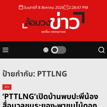
S
วันเสาร์ที่ 8 สิงหาคม 2026
2
:
28
:
47
PM
k
i
p
t
o
ล้
c
อ
o
ม
n
M
S
S
ว
t
e
w
e
ง
n
i
a
e
u
t
r
ข่
n
c
c
ป้ายกำกับ:
PTTLNG
า
t
h
h
ว
c
o
ข่าว
l
‘PTTLNG’เปิดบ้านพบปะพี่น้อง
o
r
สื่อมวลชนระยอง-พาชมไม้ดอก
m