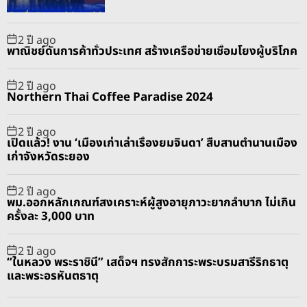
r
t
2 ปี ago
พาณิชย์ดันการค้าทั่วประเทศ สร้างเครือข่ายเชื่อมโยงผู้บริโภค
2 ปี ago
Northern Thai Coffee Paradise 2024
2 ปี ago
เปิดแล้ว! งาน ‘เมืองเก่าเล่าเรื่องยมจินดา’ สืบสานตำนานเมือง
เก่าจังหวัดระยอง
2 ปี ago
พม.ออกหลักเกณฑ์สงเคราะห์ผู้สูงอายุภาวะยากลำบาก ไม่เกิน
ครั้งละ 3,000 บาท
2 ปี ago
“ในหลวง พระราชินี” เสด็จฯ ทรงสักการะพระบรมสารีริกธาตุ
และพระอรหันตธาตุ