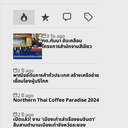
P
R
C
T
o
e
o
a
p
c
m
g
3 วัน ago
u
e
m
g
ทต.ทับมา ขับเคลื่อน
l
n
e
e
โครงการสำนักงานสีเขียว
a
t
n
d
r
t
2 ปี ago
พาณิชย์ดันการค้าทั่วประเทศ สร้างเครือข่าย
เชื่อมโยงผู้บริโภค
2 ปี ago
Northern Thai Coffee Paradise 2024
2 ปี ago
เปิดแล้ว! งาน ‘เมืองเก่าเล่าเรื่องยมจินดา’
สืบสานตำนานเมืองเก่าจังหวัดระยอง