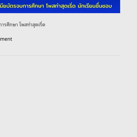
การศึกษา โพสท่าสุดเริ่ด
o
mment
n
ฮื
อ
ฮ
า
!
ร
ร
.
เ
ท
พ