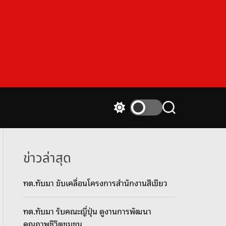
S
S
w
e
i
a
t
r
c
c
ข่าวล่าสุด
h
h
c
ทต.ทับมา ขับเคลื่อนโครงการสำนักงานสีเขียว
o
l
o
ทต.ทับมา รับคณะญี่ปุ่น ดูงานการพัฒนา
r
m
คุณภาพชีวิตชุมชน