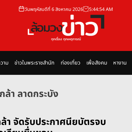
วันพฤหัสบดีที่ 6 สิงหาคม 2026
5
:
44
:
55
AM
ล้
อ
ม
วาม
ข่าวในพระราชสำนัก
ท่องเที่ยว
เพื่อสังคม
หางาน
ว
ง
ข่
า
เกล้า ลาดกระบัง
ว
กล้า จัดรับประกาศนียบัตรจบ