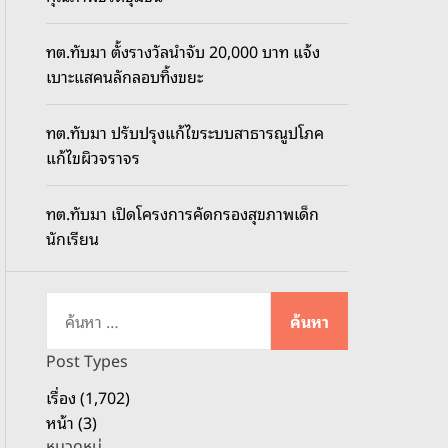
o
d
ทต.ทับมา ตั้งรางวัลนำจับ 20,000 บาท แจ้ง
e
เบาะแสคนลักลอบทิ้งขยะ
ทต.ทับมา ปรับปรุงแก้ไขระบบสาธารณูปโภค
แก้ไขผิวจราจร
ทต.ทับมา เปิดโครงการคัดกรองสุขภาพเด็ก
นักเรียน
ค้
น
ห
Post Types
า
เรื่อง (1,702)
สำ
หน้า (3)
ห
หมวดหมู่