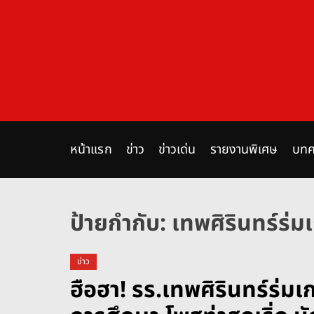
S
k
i
p
t
o
c
o
n
หน้าแรก
ข่าว
ข่าวเด่น
รายงานพิเศษ
บทค
t
e
n
ป้ายกำกับ:
เทพศิรินทร์ร่ม
t
ข่าว
ฮือฮา! รร.เทพศิรินทร์ร่มเ