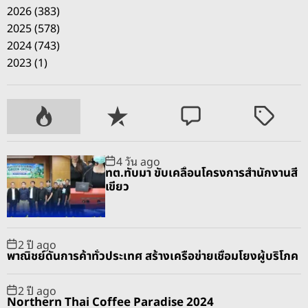
2026 (383)
2025 (578)
2024 (743)
2023 (1)
P
R
C
T
o
e
o
a
p
c
m
g
4 วัน ago
u
e
m
g
ทต.ทับมา ขับเคลื่อนโครงการสำนักงานสี
l
n
e
e
เขียว
a
t
n
d
r
t
2 ปี ago
พาณิชย์ดันการค้าทั่วประเทศ สร้างเครือข่ายเชื่อมโยงผู้บริโภค
2 ปี ago
Northern Thai Coffee Paradise 2024