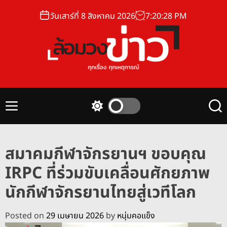
S
วันเสาร์ที่ 8 สิงหาคม 2026
7
:
20
:
29
PM
k
i
p
t
o
ล้
c
อ
o
ม
n
M
S
S
ว
t
e
w
e
ง
n
i
a
e
u
t
r
ข่
n
สมาคมกีฬาจักรยานฯ ขอบคุณ
c
c
า
t
h
h
IRPC ที่ร่วมขับเคลื่อนศักยภาพ
ว
c
o
นักกีฬาจักรยานไทยสู่เวทีโลก
l
o
r
Posted on
29 เมษายน 2026
by
หนุ่มคอแข็ง
m