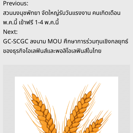
แ
Previous:
b
d
n
Li
สวนนงนุชพัทยา จัดใหญ่รับวันแรงงาน คนเกิดเดือน
o
s
g
n
น
พ.ค.นี้ เข้าฟรี 1-4 พ.ค.นี้
o
er
k
ะ
Next:
k
GC-SCGC ลงนาม MOU ศึกษาการร่วมทุนเชิงกลยุทธ์
แ
ของธุรกิจโอเลฟินส์และพอลิโอเลฟินส์ในไทย
น
ว
เ
รื่
อ