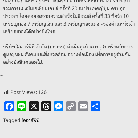
ปัจจุบันสมาคมฯ อยู่ระหว่างเตรียมความพร้อมนักกีฬาจักรยานเข้า
ร่วมการแข่งขันเอเชียนเกมส์ ครั้งที่ 20 ณ ประเทศญี่ปุ่น ครบทุก
ประเภท โดยต่อยอดจากความสำเร็จในซีเกมส์ ครั้งที่ 33 ที่คว้า 10
เหรียญทอง 7 เหรียญเงิน และ 3 เหรียญทองแดง ครองตำแหน่งเจ้า
เหรียญทองได้อย่างยิ่งใหญ่
บริษัท ไออาร์พีซี จำกัด (มหาชน) ดำเนินธุรกิจควบคู่ไปพร้อมกับการ
ดูแลชุมชน สังคมและสิ่งแวดล้อม อย่างต่อเนื่อง เพื่อการอยู่ร่วมกัน
อย่างยั่งยืนตลอดไป.
Post Views:
126
F
Li
X
T
M
C
E
S
a
n
h
e
o
m
h
Tagged
ไออาร์พีซี
c
e
re
ss
p
ai
ar
e
a
e
y
l
e