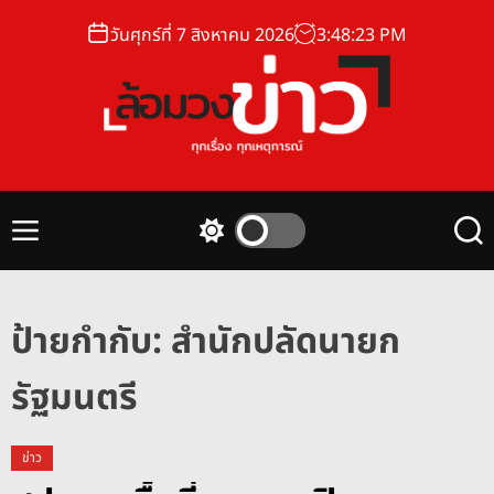
S
วันศุกร์ที่ 7 สิงหาคม 2026
3
:
48
:
24
PM
k
i
p
t
o
ล้
c
อ
o
ม
n
M
S
S
ว
t
e
w
e
ง
n
i
a
e
u
t
r
ข่
n
c
c
ป้ายกำกับ:
สำนักปลัดนายก
า
t
h
h
ว
c
รัฐมนตรี
o
l
o
r
ข่าว
m