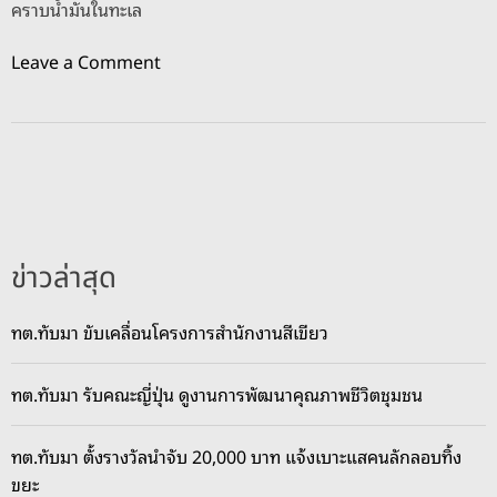
คราบน้ำมันในทะเล
o
Leave a Comment
n
ส
ป
น
.
ล
ง
ข่าวล่าสุด
พื้
น
ทต.ทับมา ขับเคลื่อนโครงการสำนักงานสีเขียว
ที่
ร
ทต.ทับมา รับคณะญี่ปุ่น ดูงานการพัฒนาคุณภาพชีวิตชุมชน
ะ
ย
อ
ทต.ทับมา ตั้งรางวัลนำจับ 20,000 บาท แจ้งเบาะแสคนลักลอบทิ้ง
ง
ขยะ