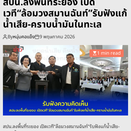
สปน.ลงพื้นที่ระยอง เปิด
o
d
เวที“ล้อมวงสมานฉันท์”รับฟังแก้
e
น้ำเสีย-คราบน้ำมันในทะเล
By
หนุ่มคอแข็ง
9 พฤษภาคม 2026
1 min read
สปน.ลงพื้นที่ระยอง เปิดเวที“ล้อมวงสมานฉันท์”รับฟังแก้น้ำเสีย-