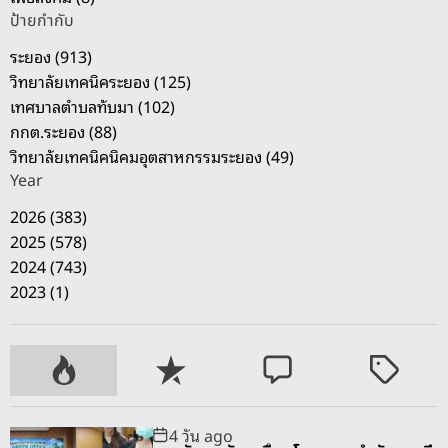
ท์
ป้ายกำกับ
”
ระยอง (913)
รั
วิทยาลัยเทคนิคระยอง (125)
บ
เทศบาลตำบลทับมา (102)
ฟั
กกต.ระยอง (88)
ง
วิทยาลัยเทคนิคนิคมอุตสาหกรรมระยอง (49)
แ
Year
ก้
น้ำ
2026 (383)
เ
2025 (578)
สี
2024 (743)
ย
2023 (1)
-
ค
ร
P
R
C
T
า
o
e
o
a
บ
p
c
m
g
4 วัน ago
น้ำ
u
e
m
g