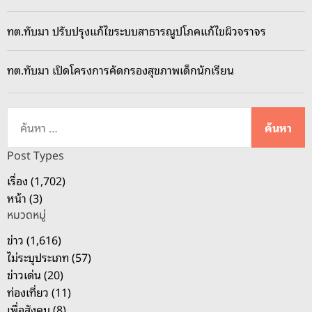
เ
ปิ
ทต.ทับมา ปรับปรุงแก้ไขระบบสาธารณูปโภคแก้ไขผิวจราจร
ด
เ
ทต.ทับมา เปิดโครงการคัดกรองสุขภาพเด็กนักเรียน
ว
ที
“
ค้
ล้
น
อ
ห
Post Types
ม
า
เรื่อง (1,702)
ว
สำ
หน้า (3)
ง
ห
ส
หมวดหมู่
รั
ม
บ
ข่าว (1,616)
า
:
ไม่ระบุประเภท (57)
น
ข่าวเด่น (20)
ฉั
ท่องเที่ยว (11)
น
เพื่อสังคม (8)