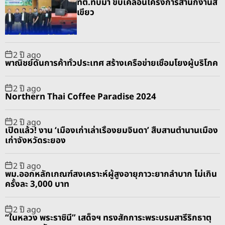
ทต.ทับมา ขับเคลื่อนโครงการสำนักงานสี
มั
l
n
e
e
เขียว
น
a
t
n
d
ใ
r
t
น
2 ปี ago
ท
พาณิชย์ดันการค้าทั่วประเทศ สร้างเครือข่ายเชื่อมโยงผู้บริโภค
ะ
เ
2 ปี ago
ล
Northern Thai Coffee Paradise 2024
2 ปี ago
เปิดแล้ว! งาน ‘เมืองเก่าเล่าเรื่องยมจินดา’ สืบสานตำนานเมือง
เก่าจังหวัดระยอง
2 ปี ago
พม.ออกหลักเกณฑ์สงเคราะห์ผู้สูงอายุภาวะยากลำบาก ไม่เกิน
ครั้งละ 3,000 บาท
2 ปี ago
“ในหลวง พระราชินี” เสด็จฯ ทรงสักการะพระบรมสารีริกธาตุ