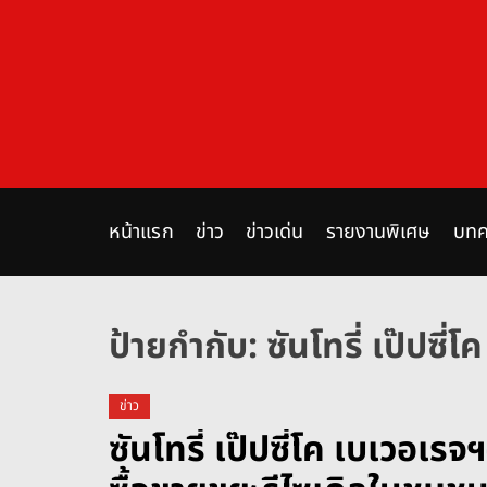
S
k
i
p
t
o
c
o
n
หน้าแรก
ข่าว
ข่าวเด่น
รายงานพิเศษ
บทค
t
e
n
ป้ายกำกับ:
ซันโทรี่ เป๊ปซี่
t
ข่าว
ซันโทรี่ เป๊ปซี่โค เบเวอเ