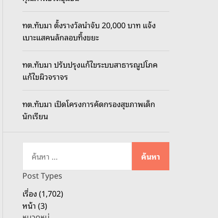
o
d
ทต.ทับมา ตั้งรางวัลนำจับ 20,000 บาท แจ้ง
e
เบาะแสคนลักลอบทิ้งขยะ
ทต.ทับมา ปรับปรุงแก้ไขระบบสาธารณูปโภค
แก้ไขผิวจราจร
ทต.ทับมา เปิดโครงการคัดกรองสุขภาพเด็ก
นักเรียน
ค้
น
ห
Post Types
า
เรื่อง (1,702)
สำ
หน้า (3)
ห
หมวดหมู่