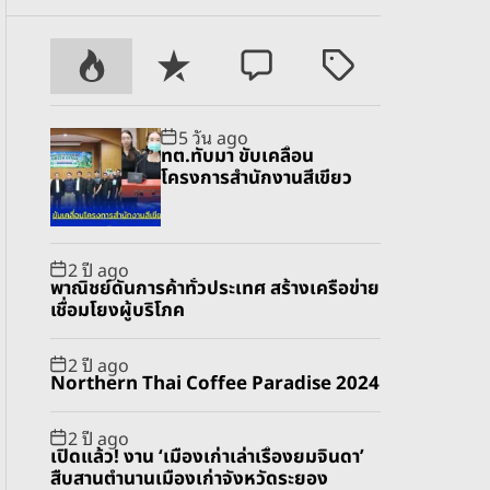
P
R
C
T
o
e
o
a
p
c
m
g
5 วัน ago
u
e
m
g
ทต.ทับมา ขับเคลื่อน
l
n
e
e
โครงการสำนักงานสีเขียว
a
t
n
d
r
t
2 ปี ago
พาณิชย์ดันการค้าทั่วประเทศ สร้างเครือข่าย
เชื่อมโยงผู้บริโภค
2 ปี ago
Northern Thai Coffee Paradise 2024
2 ปี ago
เปิดแล้ว! งาน ‘เมืองเก่าเล่าเรื่องยมจินดา’
สืบสานตำนานเมืองเก่าจังหวัดระยอง