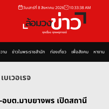
วันเสาร์ที่ 8 สิงหาคม 2026
10
:
33
:
39
AM
ล้
อ
ม
วาม
ข่าวในพระราชสำนัก
ท่องเที่ยว
เพื่อสังคม
หางาน
ว
ง
ข่
า
โค เบเวอเรจ
ว
รจฯ-อบต.มาบยางพร เปิดสถานี