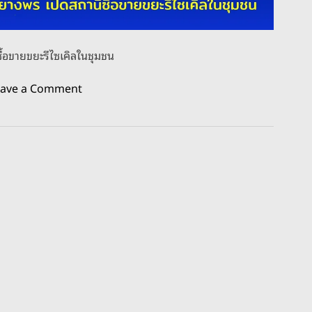
ซื้อขายขยะรีไซเคิลในชุมชน
o
eave a Comment
n
ซั
น
โ
ท
รี่
เ
ป๊
ป
ซี่
โ
ค