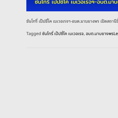
ซันโทรี่ เป๊ปซี่โค เบเวอเรจฯ-อบต.มาบยางพร เปิดสถานี
Tagged
ซันโทรี่ เป๊ปซี่โค เบเวอเรจ
,
อบต.มาบยางพร
L