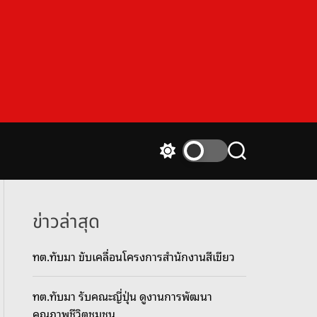
S
S
w
e
i
a
t
r
c
c
ข่าวล่าสุด
h
h
c
ทต.ทับมา ขับเคลื่อนโครงการสำนักงานสีเขียว
o
l
o
ทต.ทับมา รับคณะญี่ปุ่น ดูงานการพัฒนา
r
m
คุณภาพชีวิตชุมชน