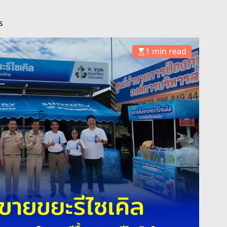
น
s
1 min read