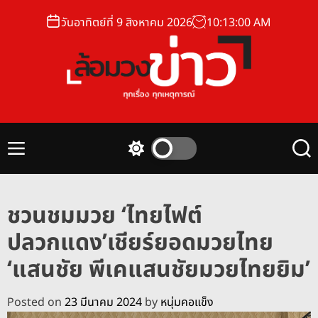
S
วันอาทิตย์ที่ 9 สิงหาคม 2026
10
:
13
:
01
AM
k
i
p
t
o
ล้
c
อ
o
ม
n
M
S
S
ว
t
e
w
e
ง
n
i
a
e
u
t
r
ข่
n
ชวนชมมวย ‘ไทยไฟต์
c
c
า
t
h
h
ปลวกแดง’เชียร์ยอดมวยไทย
ว
c
o
‘แสนชัย พีเคแสนชัยมวยไทยยิม’
l
o
r
Posted on
23 มีนาคม 2024
by
หนุ่มคอแข็ง
m