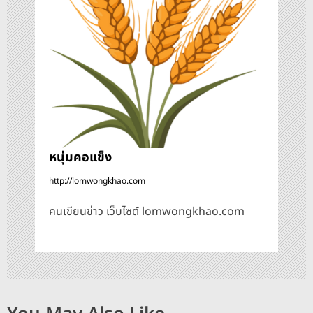
อ
ง
หนุ่มคอแข็ง
http://lomwongkhao.com
คนเขียนข่าว เว็บไซต์ lomwongkhao.com