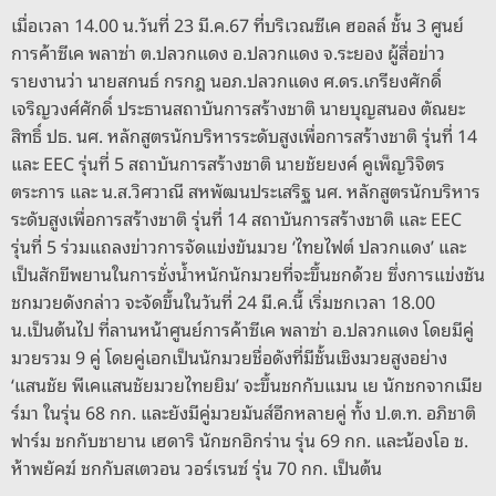
o
er
k
เมื่อเวลา 14.00 น.วันที่ 23 มี.ค.67 ที่บริเวณซีเค ฮอลล์ ชั้น 3 ศูนย์
k
การค้าซีเค พลาซ่า ต.ปลวกแดง อ.ปลวกแดง จ.ระยอง ผู้สื่อข่าว
รายงานว่า นายสกนธ์ กรกฎ นอภ.ปลวกแดง ศ.ดร.เกรียงศักดิ์
เจริญวงศ์ศักดิ์ ประธานสถาบันการสร้างชาติ นายบุญสนอง ตัณยะ
สิทธิ์ ปธ. นศ. หลักสูตรนักบริหารระดับสูงเพื่อการสร้างชาติ รุ่นที่ 14
และ EEC รุ่นที่ 5 สถาบันการสร้างชาติ นายชัยยงค์ คูเพ็ญวิจิตร
ตระการ และ น.ส.วิศวาณี สหพัฒนประเสริฐ นศ. หลักสูตรนักบริหาร
ระดับสูงเพื่อการสร้างชาติ รุ่นที่ 14 สถาบันการสร้างชาติ และ EEC
รุ่นที่ 5 ร่วมแถลงข่าวการจัดแข่งขันมวย ‘ไทยไฟต์ ปลวกแดง’ และ
เป็นสักขีพยานในการชั่งน้ำหนักนักมวยที่จะขึ้นชกด้วย ซึ่งการแข่งชัน
ชกมวยดังกล่าว จะจัดขึ้นในวันที่ 24 มี.ค.นี้ เริ่มชกเวลา 18.00
น.เป็นต้นไป ที่ลานหน้าศูนย์การค้าซีเค พลาซ่า อ.ปลวกแดง โดยมีคู่
มวยรวม 9 คู่ โดยคู่เอกเป็นนักมวยชื่อดังที่มีชั้นเชิงมวยสูงอย่าง
‘แสนชัย พีเคแสนชัยมวยไทยยิม’ จะขึ้นชกกับแมน เย นักชกจากเมีย
ร์มา ในรุ่น 68 กก. และยังมีคู่มวยมันส์อีกหลายคู่ ทั้ง ป.ต.ท. อภิชาติ
ฟาร์ม ชกกับชายาน เฮดาริ นักชกอิกร่าน รุ่น 69 กก. และน้องโอ ช.
ห้าพยัคฆ์ ชกกับสเตวอน วอร์เรนซ์ รุ่น 70 กก. เป็นต้น