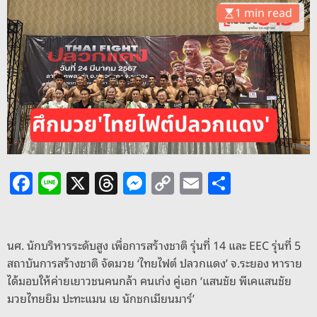
o
1 min read
d
e
F
Li
X
T
M
C
E
S
a
n
h
e
o
m
h
c
e
re
ss
p
ai
ar
e
a
e
y
l
e
นศ. นักบริหารระดับสูง เพื่อการสร้างชาติ รุ่นที่ 14 และ EEC รุ่นที่ 5
สถาบันการสร้างชาติ จัดมวย ‘ไทยไฟต์ ปลวกแดง’ จ.ระยอง หาราย
b
d
n
Li
ได้มอบให้ค่ายเยาวชนคนกล้า คนเก่ง คู่เอก ‘แสนชัย พีเคแสนชัย
o
s
g
n
มวยไทยยิม ปะทะแมน เย นักชกเมียนมาร์’