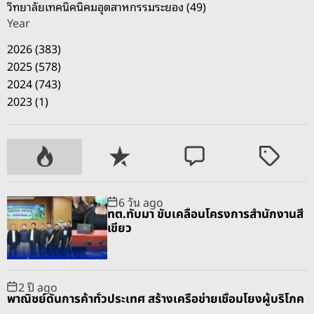
วิทยาลัยเทคนิคนิคมอุตสาหกรรมระยอง (49)
Year
2026 (383)
2025 (578)
2024 (743)
2023 (1)
P
R
C
T
o
e
o
a
p
c
m
g
6 วัน ago
u
e
m
g
ทต.ทับมา ขับเคลื่อนโครงการสำนักงานสี
l
n
e
e
เขียว
a
t
n
d
r
t
2 ปี ago
พาณิชย์ดันการค้าทั่วประเทศ สร้างเครือข่ายเชื่อมโยงผู้บริโภค