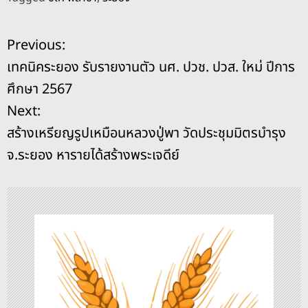
c
e
re
ss
p
ai
ar
e
a
e
y
l
e
แ
Previous:
b
d
n
Li
เทคนิคระยอง รับรายงานตัว นศ. ปวช. ปวส. ใหม่ ปีการ
o
s
g
n
น
ศึกษา 2567
o
er
k
ะ
Next:
k
สร้างเหรียญรูปเหมือนหลวงปู่พา วัดประชุมมิตรบำรุง
แ
จ.ระยอง หารายได้สร้างพระเจดีย์
น
ว
เ
รื่