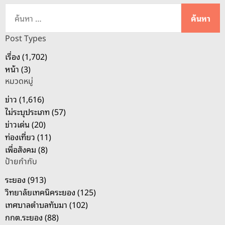
ค้
น
ห
Post Types
า
เรื่อง (1,702)
สำ
หน้า (3)
ห
หมวดหมู่
รั
บ
ข่าว (1,616)
:
ไม่ระบุประเภท (57)
ข่าวเด่น (20)
ท่องเที่ยว (11)
เพื่อสังคม (8)
ป้ายกำกับ
ระยอง (913)
วิทยาลัยเทคนิคระยอง (125)
เทศบาลตำบลทับมา (102)
กกต.ระยอง (88)