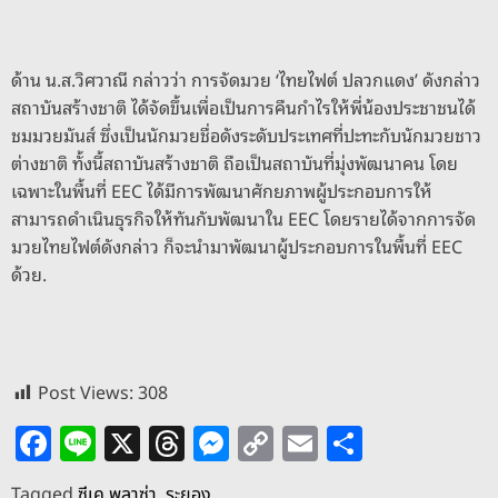
ด้าน น.ส.วิศวาณี กล่าวว่า การจัดมวย ‘ไทยไฟต์ ปลวกแดง’ ดังกล่าว
สถาบันสร้างชาติ ได้จัดขึ้นเพื่อเป็นการคืนกำไรให้พี่น้องประชาชนได้
ชมมวยมันส์ ซึ่งเป็นนักมวยชื่อดังระดับประเทศที่ปะทะกับนักมวยชาว
ต่างชาติ ทั้งนี้สถาบันสร้างชาติ ถือเป็นสถาบันที่มุ่งพัฒนาคน โดย
เฉพาะในพื้นที่ EEC ได้มีการพัฒนาศักยภาพผู้ประกอบการให้
สามารถดำเนินธุรกิจให้ทันกับพัฒนาใน EEC โดยรายได้จากการจัด
มวยไทยไฟต์ดังกล่าว ก็จะนำมาพัฒนาผู้ประกอบการในพื้นที่ EEC
ด้วย.
Post Views:
308
F
Li
X
T
M
C
E
S
a
n
h
e
o
m
h
Tagged
ซีเค พลาซ่า
,
ระยอง