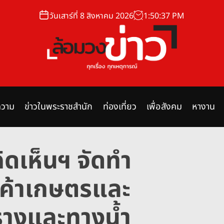
วันเสาร์ที่ 8 สิงหาคม 2026
1
:
50
:
38
PM
ล้
อ
ม
วาม
ข่าวในพระราชสำนัก
ท่องเที่ยว
เพื่อสังคม
หางาน
ว
ง
ข่
ิดเห็นฯ จัดทำ
า
ว
ค้าเกษตรและ
างและทางน้ำ