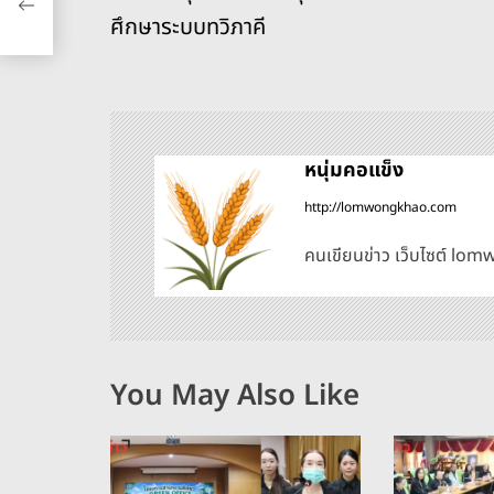
o
er
k
ะ
ศึกษาระบบทวิภาคี
k
แ
น
หนุ่มคอแข็ง
ว
http://lomwongkhao.com
เ
คนเขียนข่าว เว็บไซต์ l
รื่
อ
You May Also Like
ง