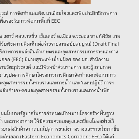
มบูรณ์ การจัดทำแผนพัฒนาเชื่อมโยงและเพิ่มประสิทธิภาพการ
่อรองรับการพัฒนาพื้นที่ EEC
ง สตาร์ คอนเวนชั่น เซ็นเตอร์ อ.เมือง จ.ระยอง นายกัฬชัย เทพ
ทีรับฟังความคิดเห็นต่อร่างรายงานฉบับสมบูรณ์ (Draft Final
ิทธิภาพการขนส่งสินค้าเกษตรและอุตสาหกรรมทางรางและทาง
นออก (EEC) มีนายสุรพงษ์ เมี้ยนมิตร รอง ผอ. สำนักงาน
นวัตถุประสงค์ และมีหัวหน้าส่วนราชการ และผู้แทนภาค
สนอ ‘สรุปผลการศึกษาโครงการการศึกษาจัดทำแผนพัฒนาการ
ละอุตสาหกรรมทั้งทางรางและทางน้ำ’ และ ‘แผนปฏิบัติการฯ
นสินค้าเกษตรและอุตสาหกรรมทั้งทางรางและทางน้ำเพื่อ
ตามนโยบายรัฐบาลในการกำหนดเป้าหมายโครงสร้างพื้นฐาน
น้ำ และทางอากาศ ให้มีความครอบคลุมและเชื่อมโยงอย่างไร้
รขนส่งสินค้าจากถนนไปสู่การขนส่งทางรางและทางน้ำมากขึ้น
คตะวันออก (Eastern Economics Corridor : EEC) ได้แก่