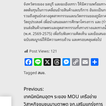
จังหวัดระยอง ชลบุรี และฉะเชิงเทรา ให้มีความพร้อม
ลดต้นทุนในการเคลื่อนย้ายสินค้าและบริการ อันจะเป็
รวมถึงศูนย์กลางอุตสาหกรรมและนวัตกรรมของภูมิภาคต่อไ
วัตถุประสงค์ เพื่อนำเสนอผลการศึกษาโครงการ และ (ร
ขนส่งสินค้าเกษตรและอุตสาหกรรมทั้งทางรางและทางน้
(พ.ศ. 2569-2575) เพื่อรับฟังความคิดเห็น และข้อเสนอ
ฉบับสมบูรณ์ให้มีความครบถ้วน และครอบคลุมต่อไป
Post Views:
121
F
Li
X
T
M
C
E
S
a
n
h
e
o
m
h
Tagged
สนข.
c
e
re
ss
p
ai
ar
e
a
e
y
l
e
แ
Previous:
b
d
n
Li
เทคนิคนิคมอุตฯ ระยอง MOU เครือข่าย
o
s
g
n
น
วิสาหกิจชุมชนมาบตาพุด จก.เสริมแกร่งการ
พุด