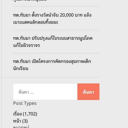
o
d
ทต.ทับมา ตั้งรางวัลนำจับ 20,000 บาท แจ้ง
e
เบาะแสคนลักลอบทิ้งขยะ
ทต.ทับมา ปรับปรุงแก้ไขระบบสาธารณูปโภค
แก้ไขผิวจราจร
ทต.ทับมา เปิดโครงการคัดกรองสุขภาพเด็ก
นักเรียน
ค้
น
ห
Post Types
า
เรื่อง (1,702)
สำ
หน้า (3)
ห
หมวดหมู่