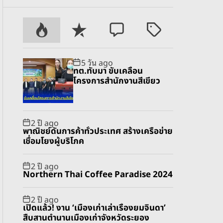
P
R
C
T
o
e
o
a
p
c
m
g
5 วัน ago
u
e
m
g
ทต.ทับมา ขับเคลื่อน
l
n
e
e
โครงการสำนักงานสีเขียว
a
t
n
d
r
t
2 ปี ago
พาณิชย์ดันการค้าทั่วประเทศ สร้างเครือข่าย
เชื่อมโยงผู้บริโภค
2 ปี ago
Northern Thai Coffee Paradise 2024
2 ปี ago
เปิดแล้ว! งาน ‘เมืองเก่าเล่าเรื่องยมจินดา’
สืบสานตำนานเมืองเก่าจังหวัดระยอง