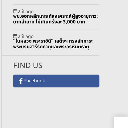
2 ปี ago
พม.ออกหลักเกณฑ์สงเคราะห์ผู้สูงอายุภาวะ
ยากลำบาก ไม่เกินครั้งละ 3,000 บาท
2 ปี ago
“ในหลวง พระราชินี” เสด็จฯ ทรงสักการะ
พระบรมสารีริกธาตุและพระอรหันตธาตุ
FIND US
Facebook
ปิด
มัน