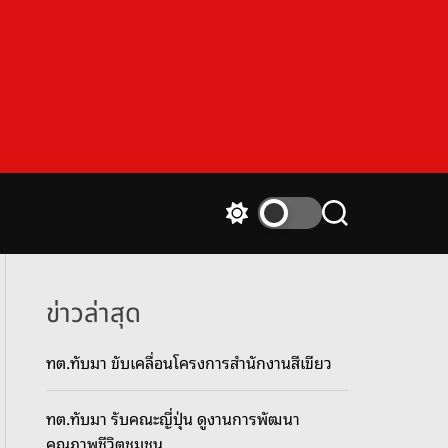
S
S
w
e
i
a
t
r
c
c
ข่าวล่าสุด
h
h
c
ทต.ทับมา ขับเคลื่อนโครงการสำนักงานสีเขียว
o
l
o
ทต.ทับมา รับคณะญี่ปุ่น ดูงานการพัฒนา
r
m
คุณภาพชีวิตชุมชน