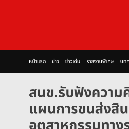
S
k
i
p
t
o
c
o
n
หน้าแรก
ข่าว
ข่าวเด่น
รายงานพิเศษ
บทค
t
e
n
สนข.รับฟังความค
t
แผนการขนส่งสิน
อุตสาหกรรมทางร