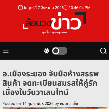
S
วันศุกร์ที่ 7 สิงหาคม 2026
10
:
46
:
04
PM
k
i
p
t
o
ล้
c
อ
o
ม
n
M
S
S
ว
t
e
w
e
ง
n
i
a
e
u
t
r
ข่
n
อ.เมืองระยอง จับมือห้างสรรพ
c
c
า
t
h
h
สินค้า จดทะเบียนสมรสให้คู่รัก
ว
c
o
เนื่องในวันวาเลนไทน์
l
o
r
Posted on
14 กุมภาพันธ์ 2026
by
หนุ่มคอแข็ง
m