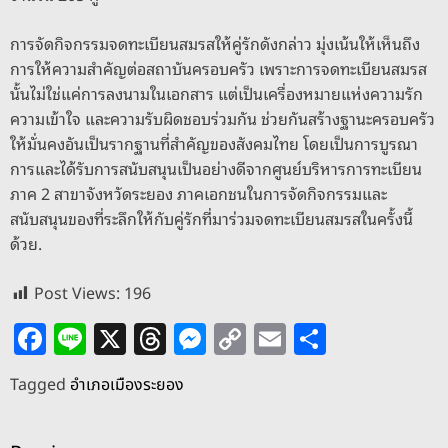
การจัดกิจกรรมจดทะเบียนสมรสให้คู่รักดังกล่าว มุ่งเน้นให้เห็นถึง
การให้ความสำคัญต่อสถาบันครอบครัว เพราะการจดทะเบียนสมรส
นั้นไม่ใช่แค่การลงนามในเอกสาร แต่เป็นเครื่องหมายแห่งความรัก
ความเข้าใจ และความรับผิดชอบร่วมกัน ช่วยกันสร้างฐานะครอบครัว
ให้มั่นคงอันเป็นรากฐานที่สำคัญของสังคมไทย โดยเป็นการบูรณา
การและได้รับการสนับสนุนเป็นอย่างดีจากศูนย์บริหารการทะเบียน
ภาค 2 สาขาจังหวัดระยอง ภาคเอกชนในการจัดกิจกรรมและ
สนับสนุนของที่ระลึกให้กับคู่รักที่มาร่วมจดทะเบียนสมรสในครั้งนี้
ด้วย.
Post Views:
196
F
Li
X
T
M
C
E
S
a
n
h
e
o
m
h
Tagged
อำเภอเมืองระยอง
c
e
re
ss
p
ai
ar
e
a
e
y
l
e