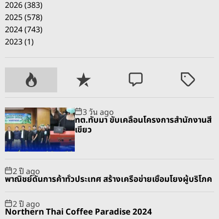
2026 (383)
2025 (578)
2024 (743)
2023 (1)
P
R
C
T
o
e
o
a
p
c
m
g
3 วัน ago
u
e
m
g
ทต.ทับมา ขับเคลื่อนโครงการสำนักงานสี
l
n
e
e
เขียว
a
t
n
d
r
t
2 ปี ago
พาณิชย์ดันการค้าทั่วประเทศ สร้างเครือข่ายเชื่อมโยงผู้บริโภค
2 ปี ago
Northern Thai Coffee Paradise 2024