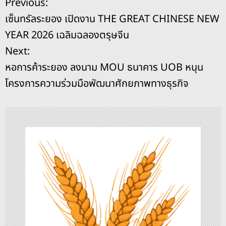
แ
Previous:
b
d
n
Li
เซ็นทรัลระยอง เปิดงาน THE GREAT CHINESE NEW
o
s
g
n
น
YEAR 2026 เฉลิมฉลองตรุษจีน
o
er
k
ะ
Next:
k
หอการค้าระยอง ลงนาม MOU ธนาคาร UOB หนุน
แ
โครงการความร่วมมือพัฒนาศักยภาพทางธุรกิจ
น
ว
เ
รื่
อ
ง