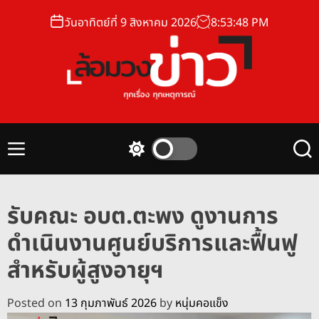
S
วันอาทิตย์ที่ 9 สิงหาคม 2026
8
:
53
:
48
PM
k
i
p
t
o
ล้
c
อ
o
ม
n
M
S
S
ว
t
e
w
e
ง
n
i
a
e
u
t
r
ข่
n
รับคณะ อบต.ตะพง ดูงานการ
c
c
า
t
h
h
ดำเนินงานศูนย์บริการและฟื้นฟู
ว
c
o
สำหรับผู้สูงอายุฯ
l
o
r
Posted on
13 กุมภาพันธ์ 2026
by
หนุ่มคอแข็ง
m