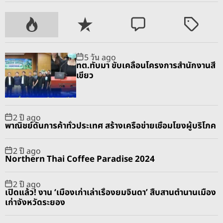
P
R
C
T
o
e
o
a
p
c
m
g
5 วัน ago
u
e
m
g
ทต.ทับมา ขับเคลื่อนโครงการสำนักงานสี
l
n
e
e
เขียว
a
t
n
d
r
t
2 ปี ago
พาณิชย์ดันการค้าทั่วประเทศ สร้างเครือข่ายเชื่อมโยงผู้บริโภค
2 ปี ago
Northern Thai Coffee Paradise 2024
2 ปี ago
เปิดแล้ว! งาน ‘เมืองเก่าเล่าเรื่องยมจินดา’ สืบสานตำนานเมือง
เก่าจังหวัดระยอง