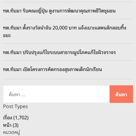
ทต.ทับมา รับคณะญี่ปุ่น ดูงานการพัฒนาคุณภาพชีวิตชุมชน
ทต.ทับมา ตั้งรางวัลนำจับ 20,000 บาท แจ้งเบาะแสคนลักลอบทิ้ง
ขยะ
ทต.ทับมา ปรับปรุงแก้ไขระบบสาธารณูปโภคแก้ไขผิวจราจร
ทต.ทับมา เปิดโครงการคัดกรองสุขภาพเด็กนักเรียน
ค้
น
ห
Post Types
า
เรื่อง (1,702)
สำ
หน้า (3)
ห
หมวดหมู่
รั