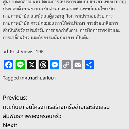
ศูนย์ฯ ดังกล่าวขึ้นมา โดยมีการให้บริการโดยทีมสหวิชาชีพเชี่ยวชาญ
ประกอบด้วย พยาบาล นักสังคมสงเคราะห์ แพทย์แผนไทย นัก
กายภาพบำบัด และผู้ดูแลผู้สูงอายุ กิจกรรมประกอบด้วย การ
กายภาพบำบัด การฝึกสมอง การให้คำปรึกษา การช่วยเหลือการ
ดำเนินกิจวัตรประจำวัน การออกกำลังกาย การฝึกการทรงตัวและ
การเคลื่อนไหว และกิจกรรมนันทนาการ เป็นต้น.
Post Views:
196
F
Li
X
T
M
C
E
S
a
n
h
e
o
m
h
Tagged
เทศบาลตำบลทับมา
c
e
re
ss
p
ai
ar
e
a
e
y
l
e
แ
Previous:
b
d
n
Li
ทต.ทับมา จัดโครงการสร้างเครือข่ายและส่งเสริม
o
s
g
n
น
สัมพันธภาพของครอบครัว
o
er
k
ะ
Next: