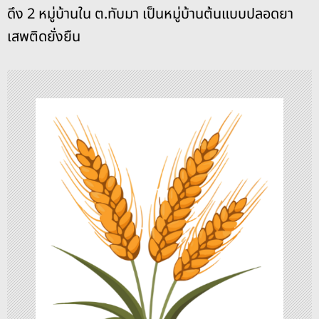
k
ดึง 2 หมู่บ้านใน ต.ทับมา เป็นหมู่บ้านต้นแบบปลอดยา
แ
เสพติดยั่งยืน
น
ว
เ
รื่
อ
ง