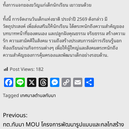
ทั้งการแจกของขวัญแก่เด็กนักเรียน เยาวชนด้วย
ทั้งนี้ การจัดงานวันเด็กแห่งชาติ ประจำปี 2569 ดังกล่าว มี
วัตถุประสงค์ เพื่อส่งเสริมให้นักเรียน ได้ตระหนักถึงความสำคัญของ
บทบาทหน้าที่ของตนเอง และปลูกฝังคุณธรรม จริยธรรม สร้างความ
รัก ความสามัคคีในสังคม รวมถึงสร้างประสบการณ์การเรียนรู้นอก
ห้องเรียนผ่านกิจกรรมต่างๆ เพื่อให้ผู้ใหญ่และสังคมตระหนักถึง
ความสำคัญของการคุ้มครองและพัฒนาเด็กอย่างรอบด้าน.
Post Views:
182
F
Li
X
T
M
C
E
S
a
n
h
e
o
m
h
Tagged
เทศบาลตำบลทับมา
c
e
re
ss
p
ai
ar
e
a
e
y
l
e
แ
Previous:
b
d
n
Li
ทต.ทับมา MOU โครงการพัฒนารูปแบบและกลไกสร้าง
o
s
g
n