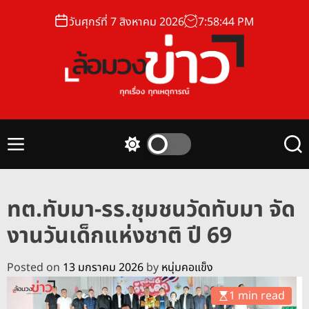
S
วันศุกร์ที่ 7 สิงหาคม 2026
7
:
58
:
45
PM
k
i
p
t
o
ล้
c
อ
o
ม
n
M
S
S
ว
t
e
w
e
ง
n
i
a
e
u
t
r
ข่
n
ทต.ทับมา-รร.ชุมชนวัดทับมา จัด
c
c
า
t
h
h
งานวันเด็กแห่งชาติ ปี 69
ว
c
o
l
Posted on
13 มกราคม 2026
by
หนุ่มคอแข็ง
o
r
1 min read
m