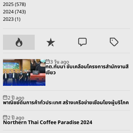
2025 (578)
2024 (743)
2023 (1)
P
R
C
T
o
e
o
a
p
c
m
g
3 วัน ago
u
e
m
g
ทต.ทับมา ขับเคลื่อนโครงการสำนักงานสี
l
n
e
e
เขียว
a
t
n
d
r
t
2 ปี ago
พาณิชย์ดันการค้าทั่วประเทศ สร้างเครือข่ายเชื่อมโยงผู้บริโภค
2 ปี ago
Northern Thai Coffee Paradise 2024