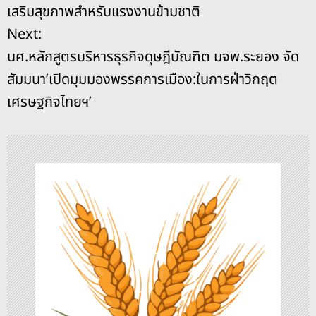
น
เสริมสุขภาพสำหรับแรงงานข้ามชาติ
o
er
k
ะ
Next:
k
นศ.หลักสูตรบริหารธุรกิจดุษฎีบัณฑิต มจพ.ระยอง จัด
แ
สัมมนา’เปิดมุมมองพรรคการเมือง:ในการฝ่าวิกฤต
น
เศรษฐกิจไทยฯ’
ว
เ
รื่
อ
ง