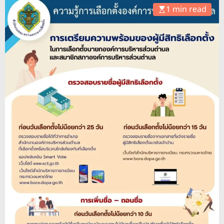
o
1 min read
d
e