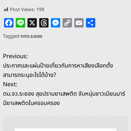
Post Views:
199
F
Li
X
T
M
C
E
S
a
n
h
e
o
m
h
Tagged
กกต.ระยอง
c
e
re
ss
p
ai
ar
e
a
e
y
l
e
แ
Previous:
b
d
n
Li
ประกาศและแผ่นป้ายเกี่ยวกับการหาเสียงเลือกตั้ง
o
s
g
n
น
สามารถระบุอะไรได้บ้าง?
o
er
k
ะ
Next:
k
ตม.จว.ระยอง ลุยปราบยาเสพติด จับหนุ่มชาวเมียนมาร์
แ
มียาเสพติดในครอบครอง
น
ว