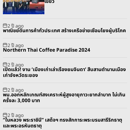
เขียว
a
t
n
d
r
t
2 ปี ago
พาณิชย์ดันการค้าทั่วประเทศ สร้างเครือข่ายเชื่อมโยงผู้บริโภค
2 ปี ago
Northern Thai Coffee Paradise 2024
2 ปี ago
เปิดแล้ว! งาน ‘เมืองเก่าเล่าเรื่องยมจินดา’ สืบสานตำนานเมือง
เก่าจังหวัดระยอง
2 ปี ago
พม.ออกหลักเกณฑ์สงเคราะห์ผู้สูงอายุภาวะยากลำบาก ไม่เกิน
ครั้งละ 3,000 บาท
2 ปี ago
“ในหลวง พระราชินี” เสด็จฯ ทรงสักการะพระบรมสารีริกธาตุ
และพระอรหันตธาตุ