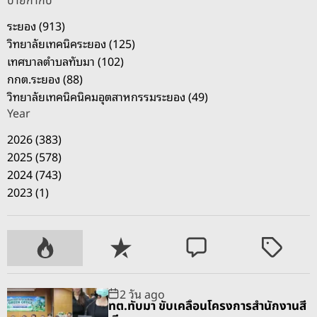
ป้ายกำกับ
ระยอง (913)
วิทยาลัยเทคนิคระยอง (125)
เทศบาลตำบลทับมา (102)
กกต.ระยอง (88)
วิทยาลัยเทคนิคนิคมอุตสาหกรรมระยอง (49)
Year
2026 (383)
2025 (578)
2024 (743)
2023 (1)
P
R
C
T
o
e
o
a
p
c
m
g
2 วัน ago
u
e
m
g
ทต.ทับมา ขับเคลื่อนโครงการสำนักงานสี
l
n
e
e