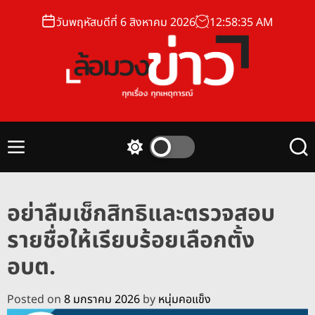
S
วันพฤหัสบดีที่ 6 สิงหาคม 2026
12
:
58
:
36
AM
k
i
p
t
o
ล้
c
อ
o
ม
n
M
S
S
ว
t
e
w
e
ง
n
i
a
e
u
t
r
ข่
n
อย่าลืมเช็กสิทธิและตรวจสอบ
c
c
า
t
h
h
รายชื่อให้เรียบร้อยเลือกตั้ง
ว
c
o
อบต.
l
o
r
Posted on
8 มกราคม 2026
by
หนุ่มคอแข็ง
m