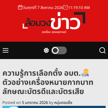
S
วันศุกร์ที่ 7 สิงหาคม 2026
11
:
19
:
10
AM
k
i
p
t
o
ล้
c
อ
o
ม
n
M
S
S
ว
t
e
w
e
ง
n
i
a
e
u
t
r
ข่
n
ความรู้การเลือกตั้ง อบต.
c
c
า
t
h
h
ตัวอย่างเครื่องหมายกากบาท
ว
c
o
ลักษณะบัตรดีและบัตรเสีย
l
o
r
Posted on
5 มกราคม 2026
by
หนุ่มคอแข็ง
m