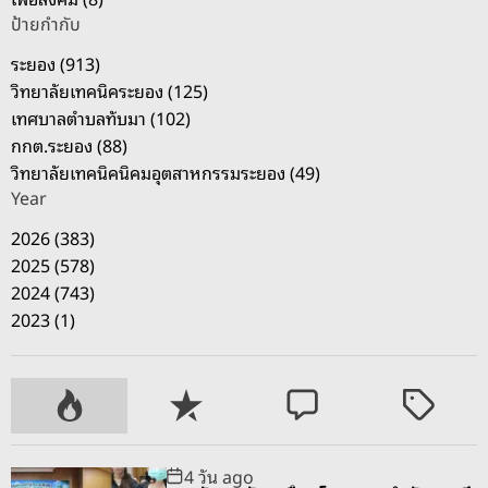
ป้ายกำกับ
ระยอง (913)
วิทยาลัยเทคนิคระยอง (125)
เทศบาลตำบลทับมา (102)
กกต.ระยอง (88)
วิทยาลัยเทคนิคนิคมอุตสาหกรรมระยอง (49)
Year
2026 (383)
2025 (578)
2024 (743)
2023 (1)
P
R
C
T
o
e
o
a
p
c
m
g
4 วัน ago
u
e
m
g