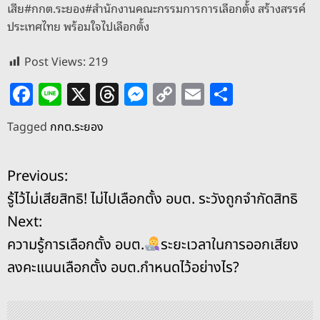
เสีย#กกต.ระยอง#สำนักงานคณะกรรมการการเลือกตั้ง สร้างสรรค์
ประเทศไทย พร้อมใจไปเลือกตั้ง
Post Views:
219
F
Li
X
T
M
C
E
S
a
n
h
e
o
m
h
Tagged
กกต.ระยอง
c
e
re
ss
p
ai
ar
e
a
e
y
l
e
แ
Previous:
b
d
n
Li
รู้ไว้ไม่เสียสิทธิ! ไม่ไปเลือกตั้ง อบต. ระวังถูกจำกัดสิทธิ
o
s
g
n
น
Next:
o
er
k
ะ
ความรู้การเลือกตั้ง อบต.
ระยะเวลาในการออกเสียง
k
ลงคะแนนเลือกตั้ง อบต.กำหนดไว้อย่างไร?
แ
น