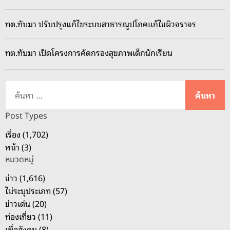
ทต.ทับมา ปรับปรุงแก้ไขระบบสาธารณูปโภคแก้ไขผิวจราจร
ทต.ทับมา เปิดโครงการคัดกรองสุขภาพเด็กนักเรียน
ค้
น
ห
Post Types
า
เรื่อง (1,702)
สำ
หน้า (3)
ห
หมวดหมู่
รั
บ
ข่าว (1,616)
:
ไม่ระบุประเภท (57)
ข่าวเด่น (20)
ท่องเที่ยว (11)
เพื่อสังคม (8)