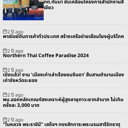
ทต.ทับมา ขับเคลื่อนโครงการสำนักงานสี
l
n
e
e
เขียว
a
t
n
d
r
t
2 ปี ago
พาณิชย์ดันการค้าทั่วประเทศ สร้างเครือข่ายเชื่อมโยงผู้บริโภค
2 ปี ago
Northern Thai Coffee Paradise 2024
2 ปี ago
เปิดแล้ว! งาน ‘เมืองเก่าเล่าเรื่องยมจินดา’ สืบสานตำนานเมือง
เก่าจังหวัดระยอง
2 ปี ago
พม.ออกหลักเกณฑ์สงเคราะห์ผู้สูงอายุภาวะยากลำบาก ไม่เกิน
ครั้งละ 3,000 บาท
2 ปี ago
“ในหลวง พระราชินี” เสด็จฯ ทรงสักการะพระบรมสารีริกธาตุ