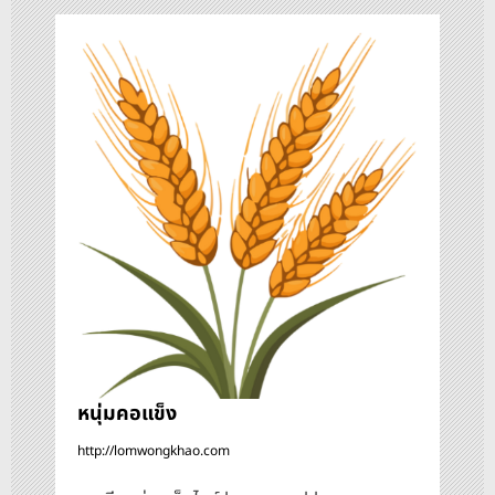
ว
เ
รื่
อ
ง
หนุ่มคอแข็ง
http://lomwongkhao.com