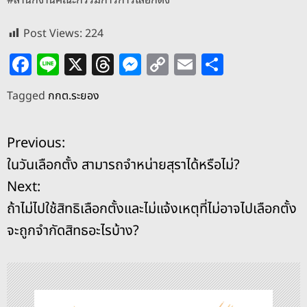
Post Views:
224
F
Li
X
T
M
C
E
S
a
n
h
e
o
m
h
Tagged
กกต.ระยอง
c
e
re
ss
p
ai
ar
e
a
e
y
l
e
แ
Previous:
b
d
n
Li
ในวันเลือกตั้ง สามารถจำหน่ายสุราได้หรือไม่?
o
s
g
n
น
Next:
o
er
k
ะ
ถ้าไม่ไปใช้สิทธิเลือกตั้งและไม่แจ้งเหตุที่ไม่อาจไปเลือกตั้ง
k
จะถูกจำกัดสิทธอะไรบ้าง?
แ
น