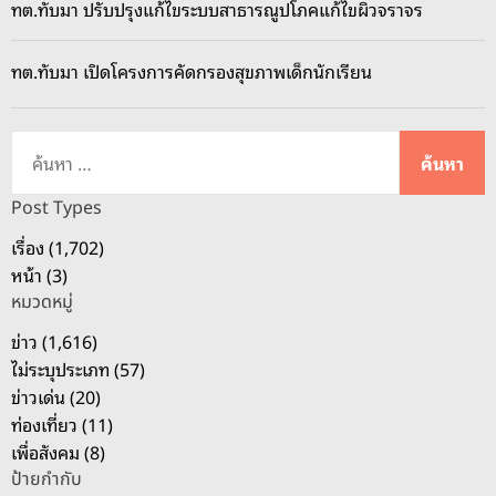
ทต.ทับมา ปรับปรุงแก้ไขระบบสาธารณูปโภคแก้ไขผิวจราจร
ทต.ทับมา เปิดโครงการคัดกรองสุขภาพเด็กนักเรียน
ค้
น
ห
Post Types
า
เรื่อง (1,702)
สำ
หน้า (3)
ห
หมวดหมู่
รั
บ
ข่าว (1,616)
:
ไม่ระบุประเภท (57)
ข่าวเด่น (20)
ท่องเที่ยว (11)
เพื่อสังคม (8)
ป้ายกำกับ