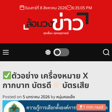
S
วันเสาร์ที่ 8 สิงหาคม 2026
6
:
35
:
05
PM
k
i
p
t
o
ล้
c
อ
o
ม
n
M
S
S
ว
t
e
w
e
ง
n
i
a
e
u
t
r
ข่
n
ตัวอย่าง เครื่องหมาย X
c
c
า
t
h
h
กากบาท บัตรดี
บัตรเสีย
ว
c
o
l
Posted on
5 มกราคม 2026
by
หนุ่มคอแข็ง
o
r
1 min read
m