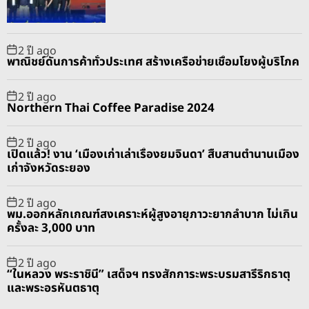
a
t
n
d
r
t
2 ปี ago
พาณิชย์ดันการค้าทั่วประเทศ สร้างเครือข่ายเชื่อมโยงผู้บริโภค
2 ปี ago
Northern Thai Coffee Paradise 2024
2 ปี ago
เปิดแล้ว! งาน ‘เมืองเก่าเล่าเรื่องยมจินดา’ สืบสานตำนานเมือง
เก่าจังหวัดระยอง
2 ปี ago
พม.ออกหลักเกณฑ์สงเคราะห์ผู้สูงอายุภาวะยากลำบาก ไม่เกิน
ครั้งละ 3,000 บาท
2 ปี ago
“ในหลวง พระราชินี” เสด็จฯ ทรงสักการะพระบรมสารีริกธาตุ
และพระอรหันตธาตุ