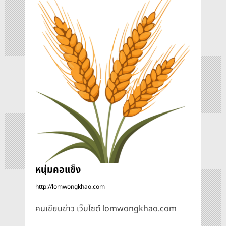
ว
เ
รื่
อ
ง
หนุ่มคอแข็ง
http://lomwongkhao.com
คนเขียนข่าว เว็บไซต์ lomwongkhao.com