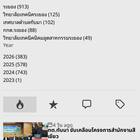
ระยอง (913)
วิทยาลัยเทคนิคระยอง (125)
เทศบาลตำบลทับมา (102)
กกต.ระยอง (88)
วิทยาลัยเทคนิคนิคมอุตสาหกรรมระยอง (49)
Year
2026 (383)
2025 (578)
2024 (743)
2023 (1)
P
R
C
T
o
e
o
a
p
c
m
g
4 วัน ago
u
e
m
g
ทต.ทับมา ขับเคลื่อนโครงการสำนักงานสี
l
n
e
e
เขียว