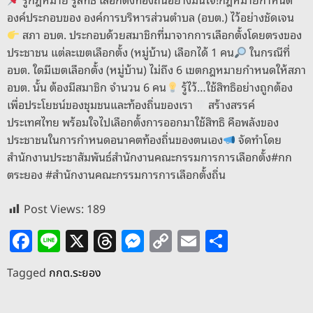
องค์ประกอบของ องค์การบริหารส่วนตำบล (อบต.) ไว้อย่างชัดเจน
สภา อบต. ประกอบด้วยสมาชิกที่มาจากการเลือกตั้งโดยตรงของ
ประชาชน แต่ละเขตเลือกตั้ง (หมู่บ้าน) เลือกได้ 1 คน
ในกรณีที่
อบต. ใดมีเขตเลือกตั้ง (หมู่บ้าน) ไม่ถึง 6 เขตกฎหมายกำหนดให้สภา
อบต. นั้น ต้องมีสมาชิก จำนวน 6 คน
รู้ไว้…ใช้สิทธิอย่างถูกต้อง
เพื่อประโยชน์ของชุมชนและท้องถิ่นของเรา
สร้างสรรค์
ประเทศไทย พร้อมใจไปเลือกตั้งการออกมาใช้สิทธิ คือพลังของ
ประชาชนในการกำหนดอนาคตท้องถิ่นของตนเอง
จัดทำโดย
สำนักงานประชาสัมพันธ์สำนักงานคณะกรรมการการเลือกตั้ง#กก
ตระยอง #สำนักงานคณะกรรมการการเลือกตั้งถิ่น
Post Views:
189
F
Li
X
T
M
C
E
S
a
n
h
e
o
m
h
Tagged
กกต.ระยอง
c
e
re
ss
p
ai
ar
e
a
e
y
l
e