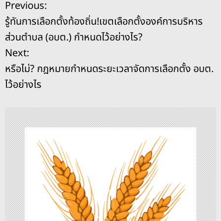
แ
Previous:
b
d
n
Li
รู้ทันการเลือกตั้งท้องถิ่น!เขตเลือกตั้งองค์การบริหาร
o
s
g
n
น
ส่วนตำบล (อบต.) กำหนดไว้อย่างไร?
o
er
k
ะ
Next:
k
หรือไม่? กฎหมายกำหนดระยะเวลาจัดการเลือกตั้ง อบต.
แ
ไว้อย่างไร
น
ว
เ
รื่
อ