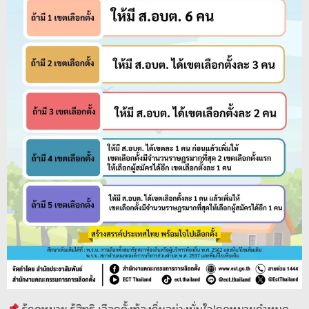
k
รู้กฎหมาย รู้สิทธิ เลือกตั้งท้องถิ่นอย่างมั่นใจ!กฎหมายกำหนด