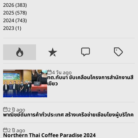
2026 (383)
2025 (578)
2024 (743)
2023 (1)
P
R
C
T
o
e
o
a
p
c
m
g
4 วัน ago
u
e
m
g
ทต.ทับมา ขับเคลื่อนโครงการสำนักงานสี
l
n
e
e
เขียว
a
t
n
d
r
t
2 ปี ago
พาณิชย์ดันการค้าทั่วประเทศ สร้างเครือข่ายเชื่อมโยงผู้บริโภค
2 ปี ago
Northern Thai Coffee Paradise 2024