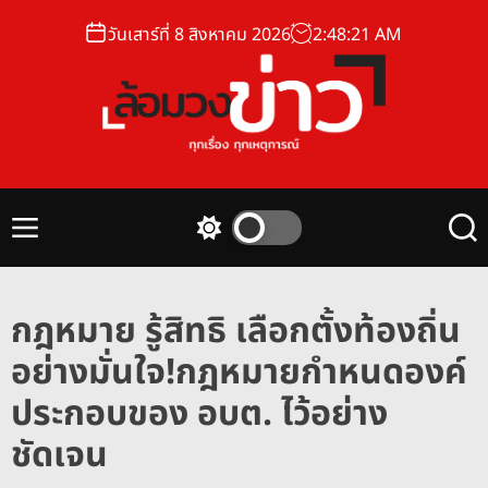
S
วันเสาร์ที่ 8 สิงหาคม 2026
2
:
48
:
22
AM
k
i
p
t
o
ล้
c
อ
o
ม
n
M
S
S
ว
t
e
w
e
ง
n
i
a
e
u
t
r
ข่
n
กฎหมาย รู้สิทธิ เลือกตั้งท้องถิ่น
c
c
า
t
h
h
อย่างมั่นใจ!กฎหมายกำหนดองค์
ว
c
o
ประกอบของ อบต. ไว้อย่าง
l
o
ชัดเจน
r
m