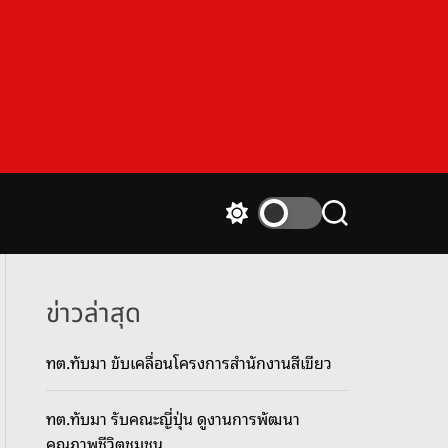
S
S
w
e
i
a
t
r
c
c
ข่าวล่าสุด
h
h
c
ทต.ทับมา ขับเคลื่อนโครงการสำนักงานสีเขียว
o
l
o
ทต.ทับมา รับคณะญี่ปุ่น ดูงานการพัฒนา
r
m
คุณภาพชีวิตชุมชน