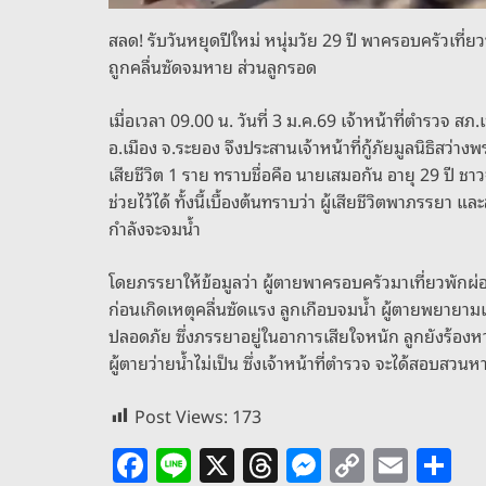
สลด! รับวันหยุดปีใหม่ หนุ่มวัย 29 ปี พาครอบครัวเที่ยวท
ถูกคลื่นซัดจมหาย ส่วนลูกรอด
เมื่อเวลา 09.00 น. วันที่ 3 ม.ค.69 เจ้าหน้าที่ตำรวจ 
อ.เมือง จ.ระยอง จึงประสานเจ้าหน้าที่กู้ภัยมูลนิธิสว่
เสียชีวิต 1 ราย ทราบชื่อคือ นายเสมอกัน อายุ 29 ปี ชาว
ช่วยไว้ได้ ทั้งนี้เบื้องต้นทราบว่า ผู้เสียชีวิตพาภรรยา
กำลังจะจมน้ำ
โดยภรรยาให้ข้อมูลว่า ผู้ตายพาครอบครัวมาเที่ยวพักผ่
ก่อนเกิดเหตุคลื่นซัดแรง ลูกเกือบจมน้ำ ผู้ตายพยายามเข
ปลอดภัย ซึ่งภรรยาอยู่ในอาการเสียใจหนัก ลูกยังร้องหา
ผู้ตายว่ายน้ำไม่เป็น ซึ่งเจ้าหน้าที่ตำรวจ จะได้สอบสวน
Post Views:
173
F
Li
X
T
M
C
E
S