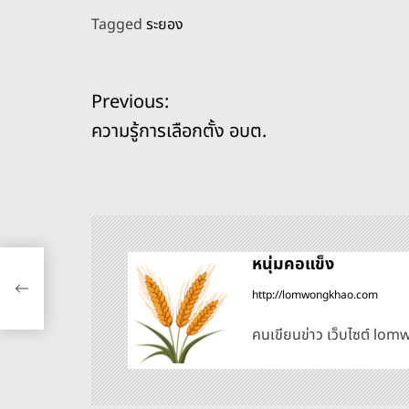
a
n
h
e
o
m
h
Tagged
ระยอง
c
e
re
ss
p
ai
ar
e
a
e
y
l
e
แ
b
d
n
Li
Previous:
o
s
g
n
น
ความรู้การเลือกตั้ง อบต.
o
er
k
ะ
k
แ
น
หนุ่มคอแข็ง
http://lomwongkhao.com
ว
คนเขียนข่าว เว็บไซต์ l
เ
รื่