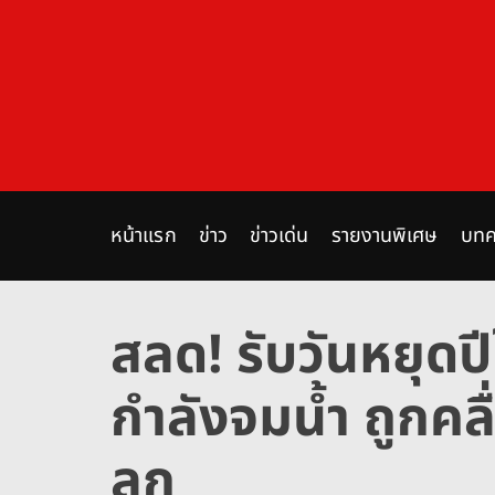
S
k
i
p
t
o
c
o
n
หน้าแรก
ข่าว
ข่าวเด่น
รายงานพิเศษ
บทค
t
e
n
สลด! รับวันหยุดปี
t
กำลังจมน้ำ ถูกคล
ลูก