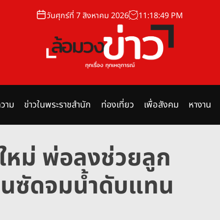
วันศุกร์ที่ 7 สิงหาคม 2026
11
:
18
:
50
PM
ล้
อ
ม
วาม
ข่าวในพระราชสำนัก
ท่องเที่ยว
เพื่อสังคม
หางาน
ว
ง
ข่
ใหม่ พ่อลงช่วยลูก
า
ว
ื่นซัดจมน้ำดับแทน