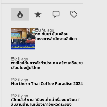
P
R
C
T
o
e
o
a
p
c
m
g
3 วัน ago
u
e
m
g
ทต.ทับมา ขับเคลื่อน
l
n
e
e
โครงการสำนักงานสีเขียว
a
t
n
d
r
t
2 ปี ago
พาณิชย์ดันการค้าทั่วประเทศ สร้างเครือข่าย
เชื่อมโยงผู้บริโภค
2 ปี ago
Northern Thai Coffee Paradise 2024
2 ปี ago
เปิดแล้ว! งาน ‘เมืองเก่าเล่าเรื่องยมจินดา’
สืบสานตำนานเมืองเก่าจังหวัดระยอง