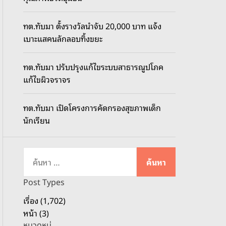
o
d
ทต.ทับมา ตั้งรางวัลนำจับ 20,000 บาท แจ้ง
e
เบาะแสคนลักลอบทิ้งขยะ
ทต.ทับมา ปรับปรุงแก้ไขระบบสาธารณูปโภค
แก้ไขผิวจราจร
ทต.ทับมา เปิดโครงการคัดกรองสุขภาพเด็ก
นักเรียน
ค้
น
ห
Post Types
า
เรื่อง (1,702)
สำ
หน้า (3)
ห
หมวดหมู่