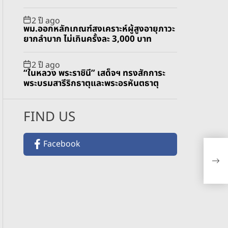
2 ปี ago
พม.ออกหลักเกณฑ์สงเคราะห์ผู้สูงอายุภาวะ
ยากลำบาก ไม่เกินครั้งละ 3,000 บาท
2 ปี ago
“ในหลวง พระราชินี” เสด็จฯ ทรงสักการะ
พระบรมสารีริกธาตุและพระอรหันตธาตุ
FIND US
กฏห
Facebook
จัด
ตำ