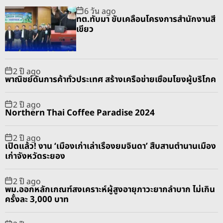
p
c
m
g
6 วัน ago
u
e
m
g
ทต.ทับมา ขับเคลื่อนโครงการสำนักงานสี
l
n
e
e
เขียว
a
t
n
d
r
t
2 ปี ago
พาณิชย์ดันการค้าทั่วประเทศ สร้างเครือข่ายเชื่อมโยงผู้บริโภค
2 ปี ago
Northern Thai Coffee Paradise 2024
2 ปี ago
เปิดแล้ว! งาน ‘เมืองเก่าเล่าเรื่องยมจินดา’ สืบสานตำนานเมือง
เก่าจังหวัดระยอง
2 ปี ago
พม.ออกหลักเกณฑ์สงเคราะห์ผู้สูงอายุภาวะยากลำบาก ไม่เกิน
ครั้งละ 3,000 บาท