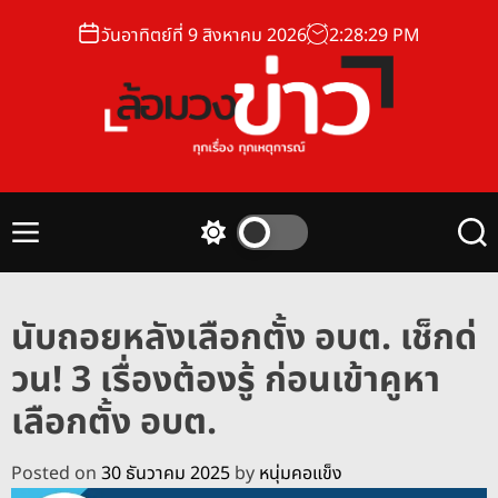
S
วันอาทิตย์ที่ 9 สิงหาคม 2026
2
:
28
:
30
PM
k
i
p
t
o
ล้
c
อ
o
ม
n
M
S
S
ว
t
e
w
e
ง
n
i
a
e
u
t
r
ข่
n
นับถอยหลังเลือกตั้ง อบต. เช็กด่
c
c
า
t
h
h
วน! 3 เรื่องต้องรู้ ก่อนเข้าคูหา
ว
c
o
เลือกตั้ง อบต.
l
o
r
Posted on
30 ธันวาคม 2025
by
หนุ่มคอแข็ง
m