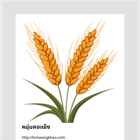
ว
เ
รื่
อ
ง
หนุ่มคอแข็ง
http://lomwongkhao.com