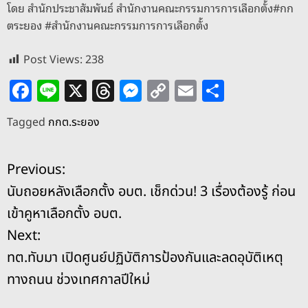
โดย สำนักประชาสัมพันธ์ สำนักงานคณะกรรมการการเลือกตั้ง#กก
ตระยอง #สำนักงานคณะกรรมการการเลือกตั้ง
Post Views:
238
F
Li
X
T
M
C
E
S
a
n
h
e
o
m
h
Tagged
กกต.ระยอง
c
e
re
ss
p
ai
ar
e
a
e
y
l
e
แ
Previous:
b
d
n
Li
นับถอยหลังเลือกตั้ง อบต. เช็กด่วน! 3 เรื่องต้องรู้ ก่อน
o
s
g
n
น
เข้าคูหาเลือกตั้ง อบต.
o
er
k
ะ
Next:
k
ทต.ทับมา เปิดศูนย์ปฏิบัติการป้องกันและลดอุบัติเหตุ
แ
ทางถนน ช่วงเทศกาลปีใหม่
น