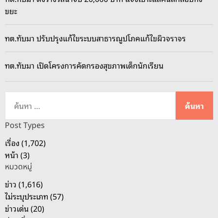
ขยะ
ทต.ทับมา ปรับปรุงแก้ไขระบบสาธารณูปโภคแก้ไขผิวจราจร
ทต.ทับมา เปิดโครงการคัดกรองสุขภาพเด็กนักเรียน
ค้
น
ห
Post Types
า
เรื่อง (1,702)
สำ
หน้า (3)
ห
หมวดหมู่
รั
บ
ข่าว (1,616)
:
ไม่ระบุประเภท (57)
ข่าวเด่น (20)