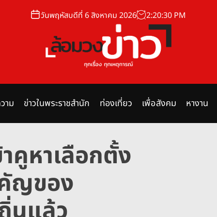
วันพฤหัสบดีที่ 6 สิงหาคม 2026
2
:
20
:
31
PM
ล้
อ
ม
วาม
ข่าวในพระราชสำนัก
ท่องเที่ยว
เพื่อสังคม
หางาน
ว
ง
ข่
ข้าคูหาเลือกตั้ง
า
ว
ำคัญของ
ิ่นแล้ว