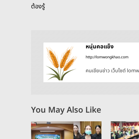
o
s
g
n
น
ต้องรู้
o
er
k
ะ
k
แ
น
หนุ่มคอแข็ง
http://lomwongkhao.com
ว
คนเขียนข่าว เว็บไซต์ l
เ
รื่
อ
You May Also Like
ง