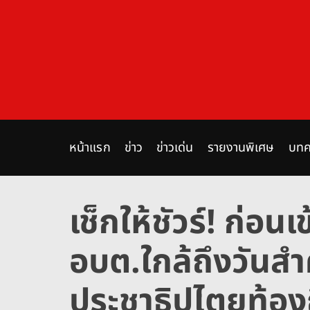
S
k
i
p
t
o
c
o
n
หน้าแรก
ข่าว
ข่าวเด่น
รายงานพิเศษ
บทค
t
e
n
เช็กให้ชัวร์! ก่อนเ
t
อบต.ใกล้ถึงวันส
ประชาธิปไตยท้องถ