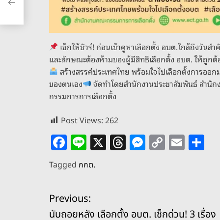
เช็กให้ชัวร์! ก่อนเข้าคูหาเลือกตั้ง อบต.ใกล้ถึงวั
และลักษณะต้องห้ามของผู้มีสิทธิเลือกตั้ง อบต. ให้ถูกต
สร้างสรรค์ประเทศไทย พร้อมใจไปเลือกตั้งการออก
ของตนเอง
จัดทำโดยสำนักงานประชาสัมพันธ์ สำนั
กรรมการการเลือกตั้ง
Post Views:
262
F
Li
X
T
M
C
E
S
a
n
h
e
o
m
h
Tagged
กกต.
c
e
re
ss
p
ai
ar
e
a
e
y
l
e
แ
Previous:
b
d
n
Li
นับถอยหลัง เลือกตั้ง อบต. เช็กด่วน! 3 เรื่อง