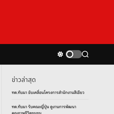
S
S
w
e
i
a
t
r
c
c
ข่าวล่าสุด
h
h
c
ทต.ทับมา ขับเคลื่อนโครงการสำนักงานสีเขียว
o
l
o
ทต.ทับมา รับคณะญี่ปุ่น ดูงานการพัฒนา
r
m
คุณภาพชีวิตชุมชน