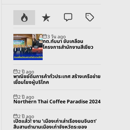
P
R
C
T
o
e
o
a
p
c
m
g
3 วัน ago
u
e
m
g
ทต.ทับมา ขับเคลื่อน
l
n
e
e
โครงการสำนักงานสีเขียว
a
t
n
d
r
t
2 ปี ago
พาณิชย์ดันการค้าทั่วประเทศ สร้างเครือข่าย
เชื่อมโยงผู้บริโภค
2 ปี ago
Northern Thai Coffee Paradise 2024
2 ปี ago
เปิดแล้ว! งาน ‘เมืองเก่าเล่าเรื่องยมจินดา’
สืบสานตำนานเมืองเก่าจังหวัดระยอง