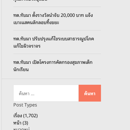
o
d
ทต.ทับมา ตั้งรางวัลนำจับ 20,000 บาท แจ้ง
e
เบาะแสคนลักลอบทิ้งขยะ
ทต.ทับมา ปรับปรุงแก้ไขระบบสาธารณูปโภค
แก้ไขผิวจราจร
ทต.ทับมา เปิดโครงการคัดกรองสุขภาพเด็ก
นักเรียน
ค้
น
ห
Post Types
า
เรื่อง (1,702)
สำ
หน้า (3)
ห
หมวดหมู่