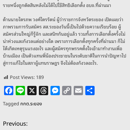
รายหนึ่งถูกตัดสินหลังไม่ได้ไปใช้สิทธิเลือกตั้ง อบจ.ที่ผ่านมา
ด้านนายไตรภพ วงศ์ไตรรัตน์ ผู้ว่าราชการจังหวัดระยอง เปิดเผยว่า
ภาพรวมการรับสมัคร สส.ระยองวันนี้เป็นไปด้วยความเรียบร้อย ผู้
สมัครส่วนใหญ่ก็รู้จัก และสนิทกันอยู่แล้ว รวมทั้งการเลือกตั้งครั้งไม่
น่าห่วงและกังวลแต่อย่างใด เพราะการเลือกตั้งทุกครั้งที่ผ่านมา ก็ไม่
ได้เกิดเหตุรุนแรงอะไร และผู้สมัครทุกพรรคตั้งใจเข้ามาทำงานเพื่อ
บ้านเมือง เป็นตัวแทนพี่น้องประชาชนในระดับชาติในการนำปัญหาไป
สู่การแก้ไขในสภาผู้แทนราษฎร จึงไม่ต้องกังวลอะไร.
Post Views:
189
F
Li
X
T
M
C
E
S
a
n
h
e
o
m
h
Tagged
กกต.ระยอง
c
e
re
ss
p
ai
ar
e
a
e
y
l
e
แ
Previous:
b
d
n
Li