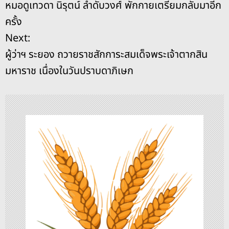
หมอดูเทวดา นิรุตน์ ลำดับวงศ์ พักกายเตรียมกลับมาอีก
o
s
g
n
น
ครั้ง
o
er
k
ะ
Next:
k
ผู้ว่าฯ ระยอง ถวายราชสักการะสมเด็จพระเจ้าตากสิน
แ
มหาราช เนื่องในวันปราบดาภิเษก
น
ว
เ
รื่
อ
ง