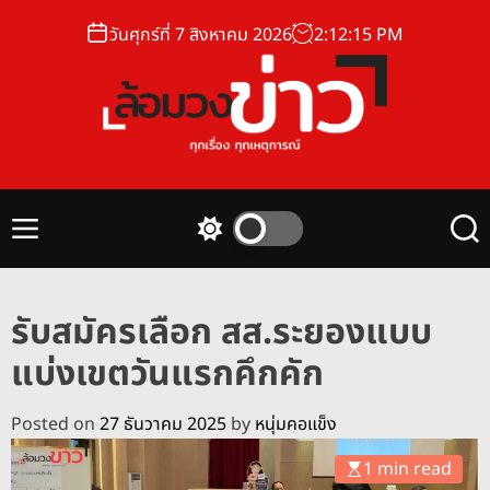
S
วันศุกร์ที่ 7 สิงหาคม 2026
2
:
12
:
16
PM
k
i
p
t
o
ล้
c
อ
o
ม
n
M
S
S
ว
t
e
w
e
ง
n
i
a
e
u
t
r
ข่
n
รับสมัครเลือก สส.ระยองแบบ
c
c
า
t
h
h
แบ่งเขตวันแรกคึกคัก
ว
c
o
l
Posted on
27 ธันวาคม 2025
by
หนุ่มคอแข็ง
o
r
1 min read
m