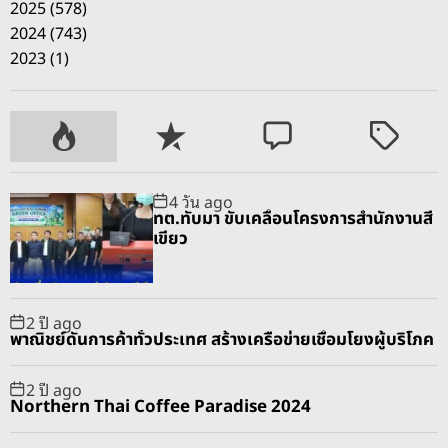
2025 (578)
2024 (743)
2023 (1)
P
R
C
T
o
e
o
a
p
c
m
g
4 วัน ago
u
e
m
g
ทต.ทับมา ขับเคลื่อนโครงการสำนักงานสี
l
n
e
e
เขียว
a
t
n
d
r
t
2 ปี ago
พาณิชย์ดันการค้าทั่วประเทศ สร้างเครือข่ายเชื่อมโยงผู้บริโภค
2 ปี ago
Northern Thai Coffee Paradise 2024