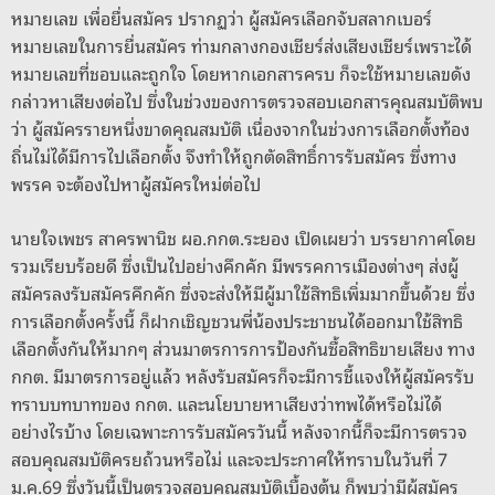
หมายเลข เพื่อยื่นสมัคร ปรากฏว่า ผู้สมัครเลือกจับสลากเบอร์
หมายเลขในการยื่นสมัคร ท่ามกลางกองเชียร์ส่งเสียงเชียร์เพราะได้
หมายเลขที่ชอบและถูกใจ โดยหากเอกสารครบ ก็จะใช้หมายเลขดัง
กล่าวหาเสียงต่อไป ซึ่งในช่วงของการตรวจสอบเอกสารคุณสมบัติพบ
ว่า ผู้สมัครรายหนึ่งขาดคุณสมบัติ เนื่องจากในช่วงการเลือกตั้งท้อง
ถิ่นไม่ได้มีการไปเลือกตั้ง จึงทำให้ถูกตัดสิทธิ์การรับสมัคร ซึ่งทาง
พรรค จะต้องไปหาผู้สมัครใหม่ต่อไป
นายใจเพชร สาครพานิช ผอ.กกต.ระยอง เปิดเผยว่า บรรยากาศโดย
รวมเรียบร้อยดี ซึ่งเป็นไปอย่างคึกคัก มีพรรคการเมืองต่างๆ ส่งผู้
สมัครลงรับสมัครคึกคัก ซึ่งจะส่งให้มีผู้มาใช้สิทธิเพิ่มมากขึ้นด้วย ซึ่ง
การเลือกตั้งครั้งนี้ ก็ฝากเชิญชวนพี่น้องประชาชนได้ออกมาใช้สิทธิ
เลือกตั้งกันให้มากๆ ส่วนมาตรการการป้องกันซื้อสิทธิขายเสียง ทาง
กกต. มีมาตรการอยู่แล้ว หลังรับสมัครก็จะมีการชี้แจงให้ผู้สมัครรับ
ทราบบทบาทของ กกต. และนโยบายหาเสียงว่าทพได้หรือไม่ได้
อย่างไรบ้าง โดยเฉพาะการรับสมัครวันนี้ หลังจากนี้ก็จะมีการตรวจ
สอบคุณสมบัติครยถ้วนหรือไม่ และจะประกาศให้ทราบในวันที่ 7
ม.ค.69 ซึ่งวันนี้เป็นตรวจสอบคุณสมบัติเบื้องต้น ก็พบว่ามีผู้สมัคร