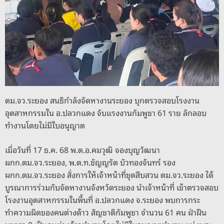
o
er
k
k
ตม.จว.ระยอง สนธิกำลังจัดหางานระยอง บุกตรวจสอบโรงงาน
อุตสาหกรรมใน อ.ปลวกแดง จับแรงงานกัมพูชา 61 ราย ลักลอบ
ทำงานโดยไม่มีใบอนุญาต
เมื่อวันที่ 17 ธ.ค. 68 พ.ต.อ.คมวุฒิ จองบุญวัฒนา
ผกก.ตม.จว.ระยอง, พ.ต.ท.ชัญญรัต บัวทองจันทร์ รอง
ผกก.ตม.จว.ระยอง สั่งการให้เจ้าหน้าที่ชุดสืบสวน ตม.จว.ระยอง ได้
บูรณาการร่วมกับจัดหางานจังหวัดระยอง นำเจ้าหน้าที่ เข้าตรวจสอบ
โรงงานอุตสาหกรรมในพื้นที่ อ.ปลวกแดง จ.ระยอง พบการกระ
ทำความผิดของคนต่างด้าว สัญชาติกัมพูชา จำนวน 61 คน ฝ่าฝืน