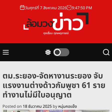
S
วันศุกร์ที่ 7 สิงหาคม 2026
9
:
47
:
51
PM
k
i
p
t
o
ล้
c
อ
o
ม
n
M
S
S
ว
t
e
w
e
ง
n
i
a
e
u
t
r
ข่
n
ตม.ระยอง-จัดหางานระยอง จับ
c
c
า
t
h
h
แรงงานต่างด้าวกัมพูชา 61 ราย
ว
c
o
ทำงานไม่มีใบอนุญาต
l
o
r
Posted on
18 ธันวาคม 2025
by
หนุ่มคอแข็ง
m