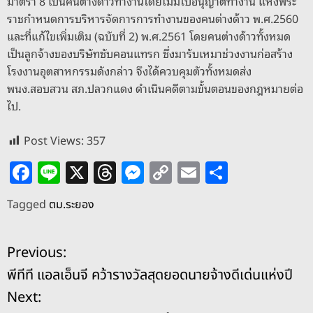
มาตรา 8 เป็นคนต่างด้าวทำงานโดยไม่มีใบอนุญาตทำงาน แห่งพระ
ราชกำหนดการบริหารจัดการการทำงานของคนต่างด้าว พ.ศ.2560
และที่แก้ไขเพิ่มเติม (ฉบับที่ 2) พ.ศ.2561 โดยคนต่างด้าวทั้งหมด
เป็นลูกจ้างของบริษัทซับคอนแทรก ซึ่งมารับเหมาช่วงงานก่อสร้าง
โรงงานอุตสาหกรรมดังกล่าว จึงได้ควบคุมตัวทั้งหมดส่ง
พนง.สอบสวน สภ.ปลวกแดง ดำเนินคดีตามขั้นตอนของกฎหมายต่อ
ไป.
Post Views:
357
F
Li
X
T
M
C
E
S
a
n
h
e
o
m
h
Tagged
ตม.ระยอง
c
e
re
ss
p
ai
ar
e
a
e
y
l
e
แ
Previous:
b
d
n
Li
พีทีที แอลเอ็นจี คว้ารางวัลสุดยอดนายจ้างดีเด่นแห่งปี
o
s
g
n
น
Next:
o
er
k