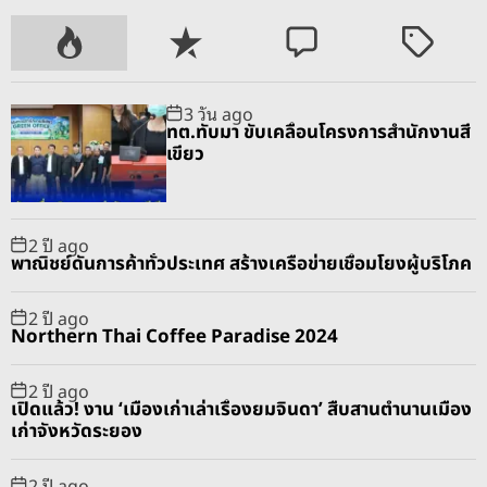
P
R
C
T
o
e
o
a
p
c
m
g
3 วัน ago
u
e
m
g
ทต.ทับมา ขับเคลื่อนโครงการสำนักงานสี
l
n
e
e
เขียว
a
t
n
d
r
t
2 ปี ago
พาณิชย์ดันการค้าทั่วประเทศ สร้างเครือข่ายเชื่อมโยงผู้บริโภค
2 ปี ago
Northern Thai Coffee Paradise 2024
2 ปี ago
เปิดแล้ว! งาน ‘เมืองเก่าเล่าเรื่องยมจินดา’ สืบสานตำนานเมือง
เก่าจังหวัดระยอง
2 ปี ago