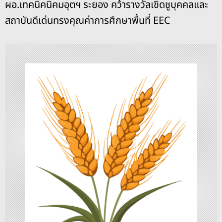
ะ
ผอ.เทคนิคนิคมอุตฯ ระยอง คว้ารางวัลเชิดชูบุคคลและ
k
สถาบันดีเด่นทรงคุณค่าการศึกษาพื้นที่ EEC
แ
น
ว
เ
รื่
อ
ง