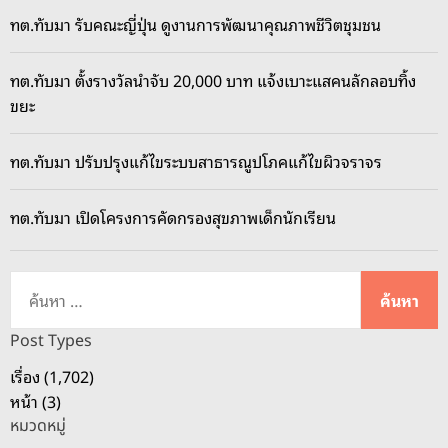
ทต.ทับมา รับคณะญี่ปุ่น ดูงานการพัฒนาคุณภาพชีวิตชุมชน
ทต.ทับมา ตั้งรางวัลนำจับ 20,000 บาท แจ้งเบาะแสคนลักลอบทิ้ง
ขยะ
ทต.ทับมา ปรับปรุงแก้ไขระบบสาธารณูปโภคแก้ไขผิวจราจร
ทต.ทับมา เปิดโครงการคัดกรองสุขภาพเด็กนักเรียน
ค้
น
ห
Post Types
า
เรื่อง (1,702)
สำ
หน้า (3)
ห
หมวดหมู่
รั