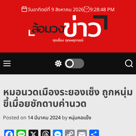
S
วันอาทิตย์ที่ 9 สิงหาคม 2026
9
:
28
:
49
PM
k
i
p
t
o
ล้
c
อ
o
ม
n
M
S
S
ว
t
e
w
e
ง
n
i
a
e
u
t
r
ข่
n
หมอนวดเมืองระยองเซ็ง ถูกหนุ่ม
c
c
า
t
h
h
ขี้เมื่อยชักดาบค่านวด
ว
c
o
l
Posted on
14 มีนาคม 2024
by
หนุ่มคอแข็ง
o
r
F
Li
X
T
M
C
E
S
m