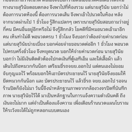
ทางนายสุวินัยตอบตกลง จึงพาไปที่ห้องรวม แต่นายสุวินัย บอกว่าไม่
ต้องการนวดห้องนี้ ต้องการนวดเส้น จึงพาเข้าไปนวดในห้อง หลัง
จากนวดผ่านไป 1 ชั่วโมง รู้สึกแปลกๆ เพราะนายสุวินัยสอบถามว่าอยู่
กี่คน มีคนอื่นอยู่อีกหรือไม่ จึงรู้สึกกลัว โชคดีที่มีหมอนวดเข้ามาอีก
คน เห็นท่าไม่ดี พอนวดครบ 1 ชั่วโมง จึงบอกว่าต้องจ่ายค่านวดก่อน
แต่นายสุวินัยบ่ายเบี่ยง บอกค่อยจ่ายขอนวดต่ออีก 1 ชั่วโมง พอนวด
ไปครบครึ่งชั่วโมง จึงหยุดนวด บอกให้จ่ายค่านวดก่อน นายสุวินัย
บอกว่า ไม่มีเงินติดตัวต้องไปกดเงินที่ตู้เอทีเอ็ม และใส่เสืัอผ้า แล้ว
เดินไปถือหมวกกันน็อก เตรียมขี่รถจยย.ออกไป แต่ตนเองไม่ยอม
จับกุญแจไว้ พร้อมบอกให้เอาบัตรประชาชนไว้ นายสุวินัยจึงยอมให้
ยึดหมวกกันน็อก และ บัตรประชาชนไว้ แล้วขี่รถ จยย.ออกไป รอจน
ร้านปิดก็ยังไม่มา วันนี้จึงนำหลักฐานภาพจากกล้องวงจรปิดที่บันทึก
ภาพ นายสุวินัยไว้ได้ มาเป็นหลักฐานในการแจ้งความดำเนินคดี ถึง
เงินจะไม่มาก แต่จำเป็นต้องแจ้งความ เพื่อเตือนร้านนวดแผนโบราณ
ให้ระวังจะได้ไม่ถูกหลอกแบบตนเอง