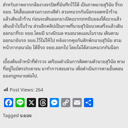
สำหรับภาพจากกล้องวงจรปิดที่บันทึกไว้ได้ เป็นภาพนายสุวินัย จี่รถ
จยย. ใส่เสืัอและสวมกางเกงสีดำ สวมหมวกกันน็อกจอดหน้าร้าน
แล้วเดินเข้าร้าน ก่อนจะเดินออกมาเปิดเบาะรถหยิบของใต้เบาะแล้ว
เดินเข้าไปในร้าน ส่วนอีกคลิปเป็นภาพที่นายสุวินัยนวดเสร็จแล้วเดิน
ออกมาที่รถ จยย.โดยมี นางนิรมล หมอนวดแผนโบราณ เดินตาม
ออกมาจับรถ จยย.ไว้ไม่ให้ไป หลังจากคุยกันสักพักนายสุวินัย สวม
หน้ากากอนามัย ได้ขี่รถ จยย.ออกไป โดยไม่ได้สวมหมวกกันน็อก
เบื้องต้นเจ้าหน้าที่ตำรวจ เตรียมดำเนินการติดตามตัวนายสุวินัย ตาม
ที่อยู่ในบัตรประชาชน มาทำการสอบสวน เพื่อดำเนินการตามขั้นตอน
ของกฎหมายต่อไป.
Post Views:
264
F
Li
X
T
M
C
E
S
a
n
h
e
o
m
h
Tagged
ระยอง
c
e
re
ss
p
ai
ar