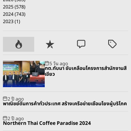
2025 (578)
2024 (743)
2023 (1)
P
R
C
T
o
e
o
a
p
c
m
g
5 วัน ago
u
e
m
g
ทต.ทับมา ขับเคลื่อนโครงการสำนักงานสี
l
n
e
e
เขียว
a
t
n
d
r
t
2 ปี ago
พาณิชย์ดันการค้าทั่วประเทศ สร้างเครือข่ายเชื่อมโยงผู้บริโภค
2 ปี ago
Northern Thai Coffee Paradise 2024