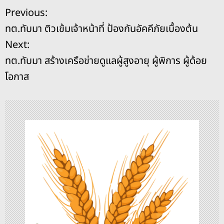
e
a
e
y
l
e
แ
Previous:
b
d
n
Li
ทต.ทับมา ติวเข้มเจ้าหน้าที่ ป้องกันอัคคีภัยเบื้องต้น
o
s
g
n
น
Next:
o
er
k
ะ
ทต.ทับมา สร้างเครือข่ายดูแลผู้สูงอายุ ผู้พิการ ผู้ด้อย
k
โอกาส
แ
น
ว
เ
รื่
อ