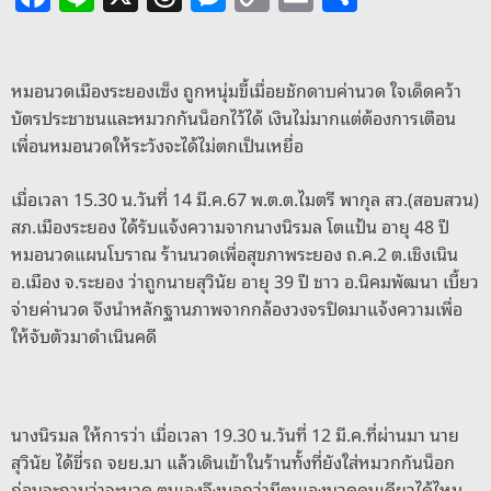
o
a
n
h
e
o
m
h
d
c
e
re
ss
p
ai
ar
e
e
a
e
y
l
e
หมอนวดเมืองระยองเซ็ง ถูกหนุ่มขี้เมื่อยชักดาบค่านวด ใจเด็ดคว้า
บัตรประชาชนและหมวกกันน็อกไว้ได้ เงินไม่มากแต่ต้องการเตือน
b
d
n
Li
เพื่อนหมอนวดให้ระวังจะได้ไม่ตกเป็นเหยื่อ
o
s
g
n
o
er
k
เมื่อเวลา 15.30 น.วันที่ 14 มี.ค.67 พ.ต.ต.ไมตรี พากุล สว.(สอบสวน)
สภ.เมืองระยอง ได้รับแจ้งความจากนางนิรมล โตแป้น อายุ 48 ปี
k
หมอนวดแผนโบราณ ร้านนวดเพื่อสุขภาพระยอง ถ.ค.2 ต.เชิงเนิน
อ.เมือง จ.ระยอง ว่าถูกนายสุวินัย อายุ 39 ปี ชาว อ.นิคมพัฒนา เบี้ยว
จ่ายค่านวด จึงนำหลักฐานภาพจากกล้องวงจรปิดมาแจ้งความเพื่อ
ให้จับตัวมาดำเนินคดี
นางนิรมล ให้การว่า เมื่อเวลา 19.30 น.วันที่ 12 มี.ค.ที่ผ่านมา นาย
สุวินัย ได้ขี่รถ จยย.มา แล้วเดินเข้าในร้านทั้งที่ยังใส่หมวกกันน็อก
ก่อนจะถามว่าจะนวด ตนเองจึงบอกว่ามีตนเองนวดคนเดียวได้ไหม