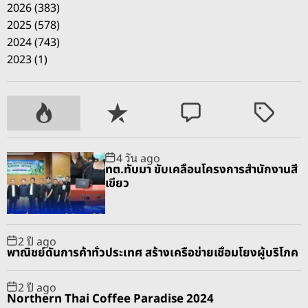
2026 (383)
2025 (578)
2024 (743)
2023 (1)
P
R
C
T
o
e
o
a
p
c
m
g
4 วัน ago
u
e
m
g
ทต.ทับมา ขับเคลื่อนโครงการสำนักงานสี
l
n
e
e
เขียว
a
t
n
d
r
t
2 ปี ago
พาณิชย์ดันการค้าทั่วประเทศ สร้างเครือข่ายเชื่อมโยงผู้บริโภค
2 ปี ago
Northern Thai Coffee Paradise 2024