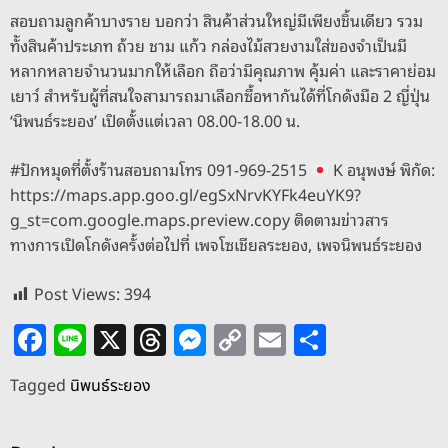
สอบถามลูกค้าบางราย บอกว่า สินค้าส่วนใหญ่มีเพียงชิ้นเดียว รวม
ทัังสินค้าประเภท ถ้วย ชาม แก้ว กล่องไม้สวยงามใส่ของจำเป็นมี
หลากหลายจำนวนมากให้เลือก ถือว่ามีคุณภาพ คุ้มค่า และราคาย่อม
เยาว์ สำหรับผู้ที่สนใจสามารถมาเลือกซื้อหากันได้ที่โกดังมือ 2 ญี่ปุ่น
‘นิพนธ์ระยอง’ เปิดตั้งแต่เวลา 08.00-18.00 น.
#ปักหมุดที่ตั้งร้านสอบถามโทร 091-969-2515
K อนุพงษ์ พิกัด:
https://maps.app.goo.gl/egSxNrvKYFk4euYK9?
g_st=com.google.maps.preview.copy ติดตามข่าวสาร
ทางการเปิดโกดังครั้งต่อไปที่ เพจโซเชียลระยอง, เพจนิพนธ์ระยอง
Post Views:
394
F
Li
X
T
M
C
E
S
a
n
h
e
o
m
h
Tagged
นิพนธ์ระยอง
c
e
re
ss
p
ai
ar
e
a
e
y
l
e