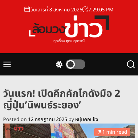
S
วันเสาร์ที่ 8 สิงหาคม 2026
7
:
29
:
06
PM
k
i
p
t
o
ล้
c
อ
o
ม
n
M
S
S
ว
t
e
w
e
ง
n
i
a
e
u
t
r
ข่
n
วันแรก! เปิดคึกคักโกดังมือ 2
c
c
า
t
h
h
ญี่ปุ่น’นิพนธ์ระยอง’
ว
c
o
l
Posted on
12 กรกฎาคม 2025
by
หนุ่มคอแข็ง
o
r
1 min read
m