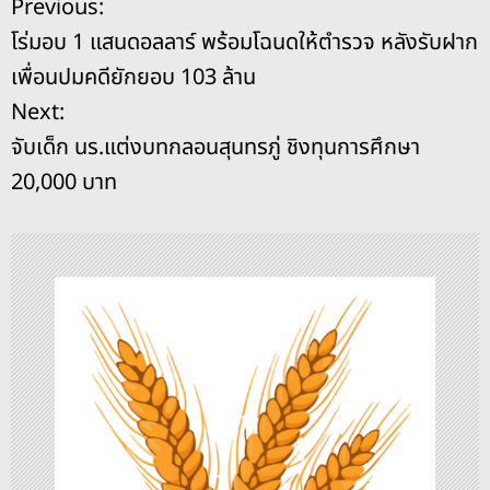
แ
Previous:
b
d
n
Li
โร่มอบ 1 แสนดอลลาร์ พร้อมโฉนดให้ตำรวจ หลังรับฝาก
o
s
g
n
น
เพื่อนปมคดียักยอบ 103 ล้าน
o
er
k
ะ
Next:
k
จับเด็ก นร.แต่งบทกลอนสุนทรภู่ ชิงทุนการศึกษา
แ
20,000 บาท
น
ว
เ
รื่
อ
ง