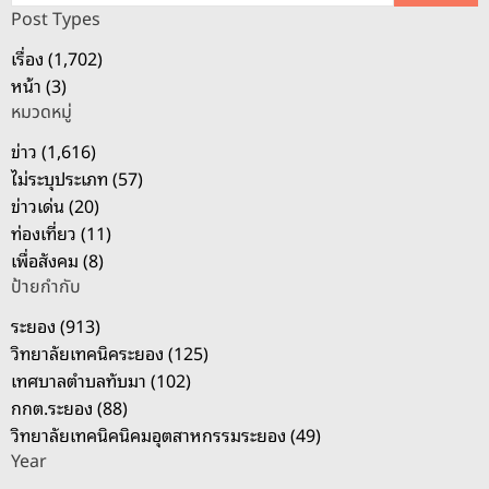
ห
Post Types
า
เรื่อง (1,702)
สำ
หน้า (3)
ห
หมวดหมู่
รั
บ
ข่าว (1,616)
:
ไม่ระบุประเภท (57)
ข่าวเด่น (20)
ท่องเที่ยว (11)
เพื่อสังคม (8)
ป้ายกำกับ
ระยอง (913)
วิทยาลัยเทคนิคระยอง (125)
เทศบาลตำบลทับมา (102)
กกต.ระยอง (88)
วิทยาลัยเทคนิคนิคมอุตสาหกรรมระยอง (49)
Year