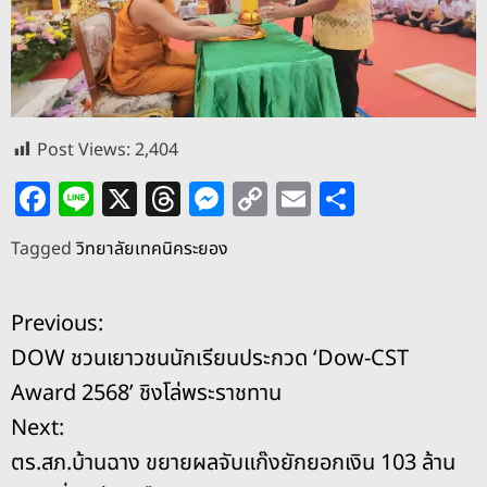
Post Views:
2,404
F
Li
X
T
M
C
E
S
a
n
h
e
o
m
h
Tagged
วิทยาลัยเทคนิคระยอง
c
e
re
ss
p
ai
ar
e
a
e
y
l
e
แ
Previous:
b
d
n
Li
DOW ชวนเยาวชนนักเรียนประกวด ‘Dow-CST
o
s
g
n
น
Award 2568’ ชิงโล่พระราชทาน
o
er
k
ะ
Next:
k
ตร.สภ.บ้านฉาง ขยายผลจับแก๊งยักยอกเงิน 103 ล้าน