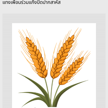
แ
แทงเพื่อนร่วมแก๊งปิดปากสาหัส
น
ว
เ
รื่
อ
ง