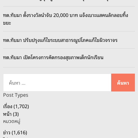
ทต.ทับมา ตั้งรางวัลนำจับ 20,000 บาท แจ้งเบาะแสคนลักลอบทิ้ง
ขยะ
ทต.ทับมา ปรับปรุงแก้ไขระบบสาธารณูปโภคแก้ไขผิวจราจร
ทต.ทับมา เปิดโครงการคัดกรองสุขภาพเด็กนักเรียน
ค้
น
ห
Post Types
า
เรื่อง (1,702)
สำ
หน้า (3)
ห
หมวดหมู่
รั
บ
ข่าว (1,616)