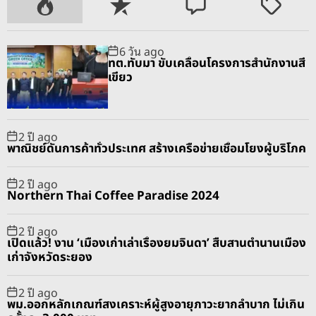
P
R
C
T
o
e
o
a
p
c
m
g
6 วัน ago
u
e
m
g
ทต.ทับมา ขับเคลื่อนโครงการสำนักงานสี
l
n
e
e
เขียว
a
t
n
d
r
t
2 ปี ago
พาณิชย์ดันการค้าทั่วประเทศ สร้างเครือข่ายเชื่อมโยงผู้บริโภค
2 ปี ago
Northern Thai Coffee Paradise 2024
2 ปี ago
เปิดแล้ว! งาน ‘เมืองเก่าเล่าเรื่องยมจินดา’ สืบสานตำนานเมือง
เก่าจังหวัดระยอง
2 ปี ago
พม.ออกหลักเกณฑ์สงเคราะห์ผู้สูงอายุภาวะยากลำบาก ไม่เกิน