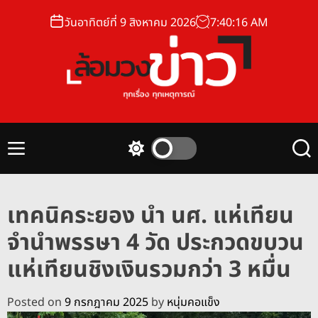
S
วันอาทิตย์ที่ 9 สิงหาคม 2026
7
:
40
:
17
AM
k
i
p
t
o
ล้
c
อ
o
ม
n
M
S
S
ว
t
e
w
e
ง
n
i
a
e
u
t
r
ข่
n
เทคนิคระยอง นำ นศ. แห่เทียน
c
c
า
t
h
h
จำนำพรรษา 4 วัด ประกวดขบวน
ว
c
o
แห่เทียนชิงเงินรวมกว่า 3 หมื่น
l
o
r
Posted on
9 กรกฎาคม 2025
by
หนุ่มคอแข็ง
m