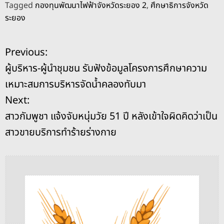
Tagged
กองทุนพัฒนาไฟฟ้าจังหวัดระยอง 2
,
ศึกษาธิการจังหวัด
c
e
re
ss
p
ai
ar
ระยอง
e
a
e
y
l
e
b
d
n
Li
แ
Previous:
o
s
g
n
ผู้บริหาร-ผู้นำชุมชน รับฟังข้อมูลโครงการศึกษาความ
o
er
k
น
เหมาะสมการบริหารจัดน้ำคลองทับมา
k
ะ
Next:
สาวกัมพูชา แจ้งจับหนุ่มวัย 51 ปี หลังเข้าใจผิดคิดว่าเป็น
แ
สาวขายบริการทำร้ายร่างกาย
น
ว
เ
รื่