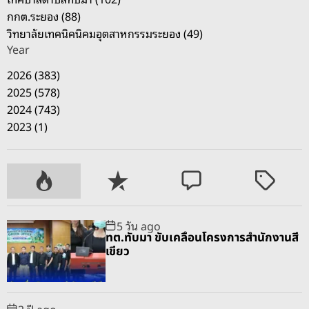
กกต.ระยอง (88)
วิทยาลัยเทคนิคนิคมอุตสาหกรรมระยอง (49)
Year
2026 (383)
2025 (578)
2024 (743)
2023 (1)
P
R
C
T
o
e
o
a
p
c
m
g
5 วัน ago
u
e
m
g
ทต.ทับมา ขับเคลื่อนโครงการสำนักงานสี
l
n
e
e
เขียว
a
t
n
d
r
t
2 ปี ago