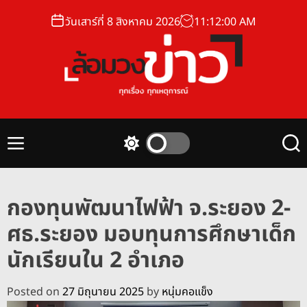
S
วันเสาร์ที่ 8 สิงหาคม 2026
11
:
12
:
01
AM
k
i
p
t
o
ล้
c
อ
o
ม
n
M
S
S
ว
t
e
w
e
ง
n
i
a
e
u
t
r
ข่
n
กองทุนพัฒนาไฟฟ้า จ.ระยอง 2-
c
c
า
t
h
h
ศธ.ระยอง มอบทุนการศึกษาเด็ก
ว
c
o
นักเรียนใน 2 อำเภอ
l
o
r
Posted on
27 มิถุนายน 2025
by
หนุ่มคอแข็ง
m