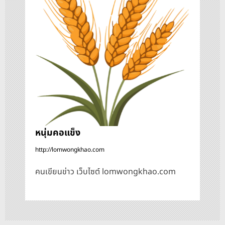
อ
ง
หนุ่มคอแข็ง
http://lomwongkhao.com
คนเขียนข่าว เว็บไซต์ lomwongkhao.com