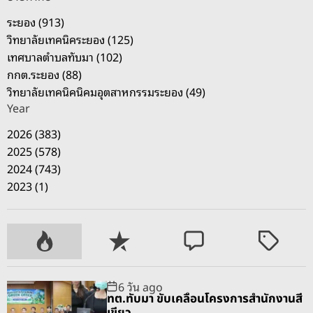
ระยอง (913)
วิทยาลัยเทคนิคระยอง (125)
เทศบาลตำบลทับมา (102)
กกต.ระยอง (88)
วิทยาลัยเทคนิคนิคมอุตสาหกรรมระยอง (49)
Year
2026 (383)
2025 (578)
2024 (743)
2023 (1)
P
R
C
T
o
e
o
a
p
c
m
g
6 วัน ago
u
e
m
g
ทต.ทับมา ขับเคลื่อนโครงการสำนักงานสี
l
n
e
e
เขียว