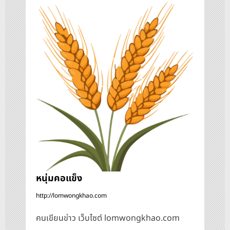
เ
รื่
อ
ง
หนุ่มคอแข็ง
http://lomwongkhao.com
คนเขียนข่าว เว็บไซต์ lomwongkhao.com