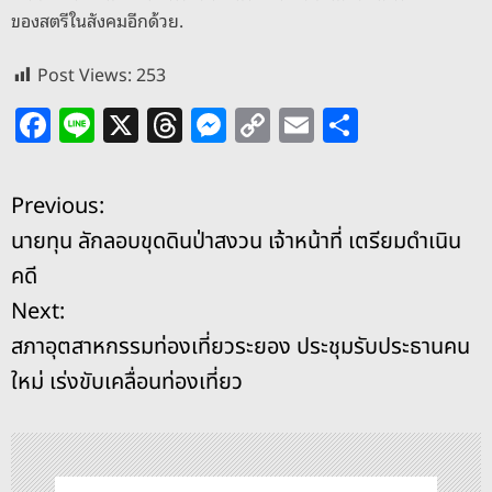
ของสตรีในสังคมอีกด้วย.
Post Views:
253
F
Li
X
T
M
C
E
S
a
n
h
e
o
m
h
c
e
re
ss
p
ai
ar
แ
Previous:
e
a
e
y
l
e
นายทุน ลักลอบขุดดินป่าสงวน เจ้าหน้าที่ เตรียมดำเนิน
b
d
n
Li
น
คดี
o
s
g
n
ะ
Next:
o
er
k
สภาอุตสาหกรรมท่องเที่ยวระยอง ประชุมรับประธานคน
k
แ
ใหม่ เร่งขับเคลื่อนท่องเที่ยว
น
ว