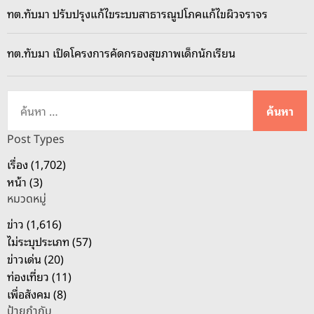
ทต.ทับมา ปรับปรุงแก้ไขระบบสาธารณูปโภคแก้ไขผิวจราจร
ทต.ทับมา เปิดโครงการคัดกรองสุขภาพเด็กนักเรียน
ค้
น
ห
Post Types
า
เรื่อง (1,702)
สำ
หน้า (3)
ห
หมวดหมู่
รั
บ
ข่าว (1,616)
:
ไม่ระบุประเภท (57)
ข่าวเด่น (20)
ท่องเที่ยว (11)
เพื่อสังคม (8)
ป้ายกำกับ