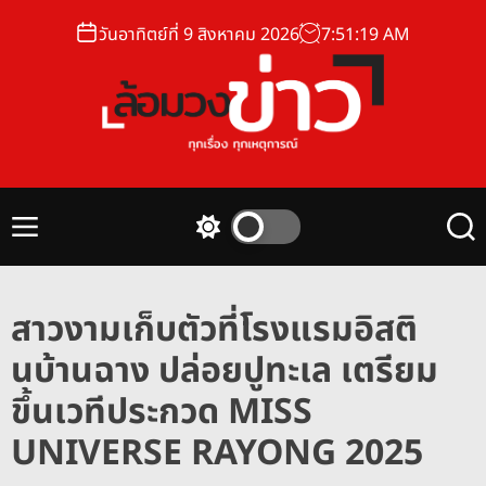
S
วันอาทิตย์ที่ 9 สิงหาคม 2026
7
:
51
:
20
AM
k
i
p
t
o
ล้
c
อ
o
ม
n
M
S
S
ว
t
e
w
e
ง
n
i
a
e
u
t
r
ข่
n
สาวงามเก็บตัวที่โรงแรมอิสติ
c
c
า
t
h
h
นบ้านฉาง ปล่อยปูทะเล เตรียม
ว
c
o
ขึ้นเวทีประกวด MISS
l
o
UNIVERSE RAYONG 2025
r
m