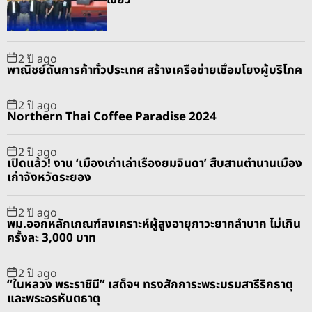
a
t
n
d
r
t
2 ปี ago
พาณิชย์ดันการค้าทั่วประเทศ สร้างเครือข่ายเชื่อมโยงผู้บริโภค
2 ปี ago
Northern Thai Coffee Paradise 2024
2 ปี ago
เปิดแล้ว! งาน ‘เมืองเก่าเล่าเรื่องยมจินดา’ สืบสานตำนานเมือง
เก่าจังหวัดระยอง
2 ปี ago
พม.ออกหลักเกณฑ์สงเคราะห์ผู้สูงอายุภาวะยากลำบาก ไม่เกิน
ครั้งละ 3,000 บาท
2 ปี ago
“ในหลวง พระราชินี” เสด็จฯ ทรงสักการะพระบรมสารีริกธาตุ
และพระอรหันตธาตุ