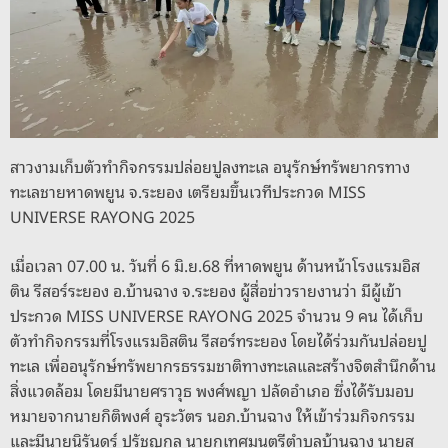
o
s
g
n
o
er
k
k
สาวงามเก็บตัวทำกิจกรรมปล่อยปูลงทะเล อนุรักษ์ทรัพยากรทาง
ทะเลชายหาดพยูน จ.ระยอง เตรียมขึ้นเวทีประกวด MISS
UNIVERSE RAYONG 2025
เมื่อเวลา 07.00 น. วันที่ 6 มิ.ย.68 ที่หาดพยูน ด้านหน้าโรงแรมอิส
ติน รีสอร์ระยอง อ.บ้านฉาง จ.ระยอง ผู้สื่อข่าวรายงานว่า มีผู้เข้า
ประกวด MISS UNIVERSE RAYONG 2025 จำนวน 9 คน ได้เก็บ
ตัวทำกิจกรรมที่โรงแรมอิสติน รีสอร์ทระยอง โดยได้ร่วมกันปล่อยปู
ทะเล เพื่ออนุรักษ์ทรัพยากรธรรมชาติทางทะเลและสร้างจิตสำนึกด้าน
สิ่งแวดล้อม โดยมีนายศราวุธ พงศ์พญา ปลัดอำเภอ ซึ่งได้รับมอบ
หมายจากนายกิติพงศ์ อุระวัตร นอภ.บ้านฉาง ให้เข้าร่วมกิจกรรม
และมีนายนิรันดร์ ปรัชญกุล นายกเทศมนตรีตำบลบ้านฉาง นายสุ