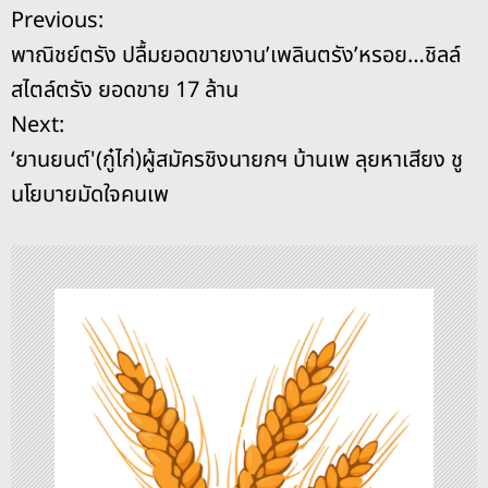
c
e
re
ss
p
ai
ar
แ
Previous:
e
a
e
y
l
e
พาณิชย์ตรัง ปลื้มยอดขายงาน’เพลินตรัง’หรอย…ชิลล์
b
d
n
Li
น
สไตล์ตรัง ยอดขาย 17 ล้าน
o
s
g
n
ะ
Next:
o
er
k
‘ยานยนต์'(กู๋ไก่)ผู้สมัครชิงนายกฯ บ้านเพ ลุยหาเสียง ชู
k
แ
นโยบายมัดใจคนเพ
น
ว
เ
รื่
อ