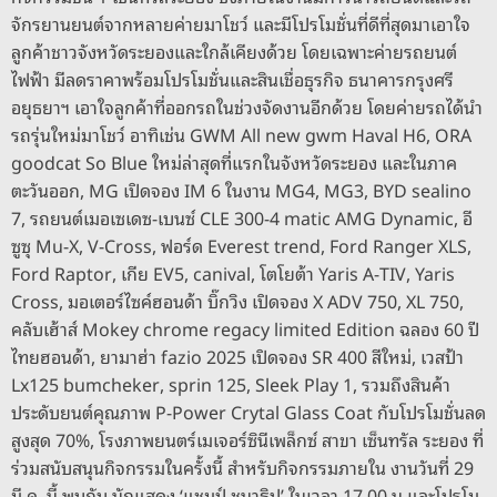
จักรยานยนต์จากหลายค่ายมาโชว์ และมีโปรโมชั่นที่ดีที่สุดมาเอาใจ
ลูกค้าชาวจังหวัดระยองและใกล้เคียงด้วย โดยเฉพาะค่ายรถยนต์
ไฟฟ้า มีลดราคาพร้อมโปรโมชั่นและสินเชื่อธุรกิจ ธนาคารกรุงศรี
อยุธยาฯ เอาใจลูกค้าที่ออกรถในช่วงจัดงานอีกด้วย โดยค่ายรถได้นำ
รถรุ่นใหม่มาโชว์ อาทิเช่น GWM All new gwm Haval H6, ORA
goodcat So Blue ใหม่ล่าสุดที่แรกในจังหวัดระยอง และในภาค
ตะวันออก, MG เปิดจอง IM 6 ในงาน MG4, MG3, BYD sealino
7, รถยนต์เมอเซเดซ-เบนซ์ CLE 300-4 matic AMG Dynamic, อี
ซูซุ Mu-X, V-Cross, ฟอร์ด Everest trend, Ford Ranger XLS,
Ford Raptor, เกีย EV5, canival, โตโยต้า Yaris A-TIV, Yaris
Cross, มอเตอร์ไซค์ฮอนด้า บิ๊กวิง เปิดจอง X ADV 750, XL 750,
คลับเฮ้าส์ Mokey chrome regacy limited Edition ฉลอง 60 ปี
ไทยฮอนด้า, ยามาฮ่า fazio 2025 เปิดจอง SR 400 สีใหม่, เวสป้า
Lx125 bumcheker, sprin 125, Sleek Play 1, รวมถึงสินค้า
ประดับยนต์คุณภาพ P-Power Crytal Glass Coat กับโปรโมชั่นลด
สูงสุด 70%, โรงภาพยนตร์เมเจอร์ซินีเพล็กซ์ สาขา เซ็นทรัล ระยอง ที่
ร่วมสนับสนุนกิจกรรมในครั้งนี้ สำหรับกิจกรรมภายใน งานวันที่ 29
มี.ค. นี้ พบกับ นักแสดง ‘แชมป์ ชนาธิป’ ในเวลา 17.00 น.และโปรโม