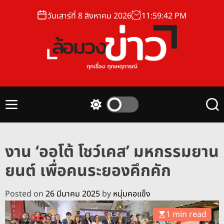
S
วันเสาร์ที่ 8 สิงหาคม 2026
11
:
59
:
43
PM
k
i
p
t
o
ล้
c
อ
o
ม
n
M
S
S
ว
t
e
w
e
ง
n
i
a
e
u
t
r
ข่
n
งาน ‘ออโต้ โชว์เคส’ มหกรรมยาน
c
c
า
t
h
h
ยนต์ เพื่อคนระยองคึกคัก
ว
c
o
l
Posted on
26 มีนาคม 2025
by
หนุ่มคอแข็ง
o
r
1 min read
m