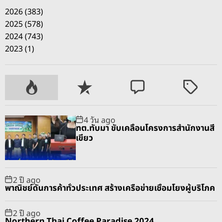
2026 (383)
2025 (578)
2024 (743)
2023 (1)
P
R
C
T
o
e
o
a
p
c
m
g
4 วัน ago
u
e
m
g
ทต.ทับมา ขับเคลื่อนโครงการสำนักงานสี
l
n
e
e
เขียว
a
t
n
d
r
t
2 ปี ago
พาณิชย์ดันการค้าทั่วประเทศ สร้างเครือข่ายเชื่อมโยงผู้บริโภค
2 ปี ago
Northern Thai Coffee Paradise 2024