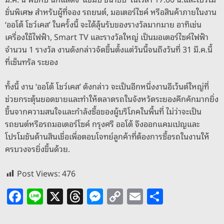
ชั่นพิเศษ สำหรับผู้ที่จอง รถยนต์, มอเตอร์ไซค์ หรือสินค้าภายในงาน
‘ออโต้ โชว์เคส’ ในครั้งนี้ จะได้ลุ้นรับของรางวัลมากมาย อาทิเช่น
เครื่องใช้ไฟฟ้า, Smart TV และรางวัลใหญ่ เป็นมอเตอร์ไซค์ไฟฟ้า
จำนวน 1 รางวัล งานดังกล่าวจัดขึ้นตั้งแต่วันนี้จนถึงวันที่ 31 มี.ค.นี้
ที่เซ็นทรัล ระยอง
ทั้งนี้ งาน ‘ออโต้ โชว์เคส’ ดังกล่าว จะเป็นอีกหนึ่งงานอีเว้นต์ใหญ่ที่
ช่วยกระตุ้นยอดขายและทำให้ตลาดรถในจังหวัดระยองคึกคักมากยิ่ง
ขึ้นจากความสนใจและกำลังซื้อของผู้บริโภคในพื้นที่ ไม่ว่าจะเป็น
รถยนต์หรือรถมอเตอร์โซค์ กรุงศรี ออโต้ จึงออกแคมเปญและ
โปรโมชันด้านสินเชื่อเพื่อตอบโจทย์ลูกค้าที่ต้องการซื้อรถในงานให้
ครบวงจรยิ่งขึ้นด้วย.
Post Views:
476
F
Li
X
T
M
C
E
S
a
n
h
e
o
m
h