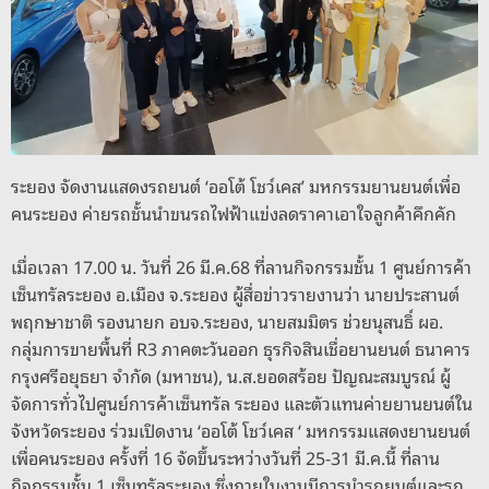
k
ระยอง จัดงานแสดงรถยนต์ ‘ออโต้ โชว์เคส’ มหกรรมยานยนต์เพื่อ
คนระยอง ค่ายรถชั้นนำขนรถไฟฟ้าแข่งลดราคาเอาใจลูกค้าคึกคัก
เมื่อเวลา 17.00 น. วันที่ 26 มี.ค.68 ที่ลานกิจกรรมชั้น 1 ศูนย์การค้า
เซ็นทรัลระยอง อ.เมือง จ.ระยอง ผู้สื่อข่าวรายงานว่า นายประสานต์
พฤกษาชาติ รองนายก อบจ.ระยอง, นายสมมิตร ช่วยนุสนธิ์ ผอ.
กลุ่มการขายพื้นที่ R3 ภาคตะวันออก ธุรกิจสินเชื่อยานยนต์ ธนาคาร
กรุงศรีอยุธยา จำกัด (มหาชน), น.ส.ยอดสร้อย ปัญณะสมบูรณ์ ผู้
จัดการทั่วไปศูนย์การค้าเซ็นทรัล ระยอง และตัวแทนค่ายยานยนต์ใน
จังหวัดระยอง ร่วมเปิดงาน ‘ออโต้ โชว์เคส ‘ มหกรรมแสดงยานยนต์
เพื่อคนระยอง ครั้งที่ 16 จัดขึ้นระหว่างวันที่ 25-31 มี.ค.นี้ ที่ลาน
กิจกรรมชั้น 1 เซ็นทรัลระยอง ซึ่งภายในงานมีการนำรถยนต์และรถ