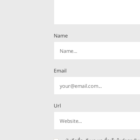
Name
Email
Url