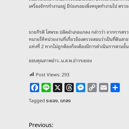
เครื่องจักรทำงานอยู่ มีร่องรอยเพิ่งหยุดทำงานไป ตรวจสอบ
นายกีรติ โสพรม ปลัดอำเภอแกลง กล่าวว่า จากการตรว
หมายให้หน่วยงานที่เกี่ยวข้องตรวจสอบว่าเป็นที่ดินส
แห่งที่ 2 หากไม่ถูกต้องก็จะต้องมีการดำเนินการตาม
ขอบคุณภาพข่าว..น.ส.พ.ข่าวระยอง
Post Views:
293
F
Li
X
T
M
C
E
S
a
n
h
e
o
m
h
Tagged
ระยอง
,
แกลง
c
e
re
ss
p
ai
ar
e
a
e
y
l
e
แ
b
d
n
Li
Previous: