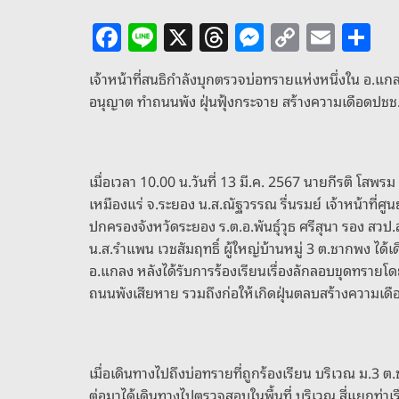
F
Li
X
T
M
C
E
S
a
n
h
e
o
m
h
เจ้าหน้าที่สนธิกำลังบุกตรวจบ่อทรายแห่งหนึ่งใน อ.แก
c
e
re
ss
p
ai
ar
อนุญาต ทำถนนพัง ฝุ่นฟุ้งกระจาย สร้างความเดือดปชช.ใ
e
a
e
y
l
e
b
d
n
Li
o
s
g
n
เมื่อเวลา 10.00 น.วันที่ 13 มี.ค. 2567 นายกีรติ โส
o
er
k
เหมืองแร่ จ.ระยอง น.ส.ณัฐวรรณ รื่นรมย์ เจ้าหน้าที่ศู
ปกครองจังหวัดระยอง ร.ต.อ.พันธุ์วุธ ศรีสุนา รอง ส
k
น.ส.รำแพน เวชสัมฤทธิ์ ผู้ใหญ่บ้านหมู่ 3 ต.ชากพง ได้
อ.แกลง หลังได้รับการร้องเรียนเรื่องลักลอบขุดทรายโดย
ถนนพังเสียหาย รวมถึงก่อให้เกิดฝุ่นตลบสร้างความเดื
เมื่อเดินทางไปถึงบ่อทรายที่ถูกร้องเรียน บริเวณ ม.3
ต่อมาได้เดินทางไปตรวจสอบในพื้นที่ บริเวณ สี่แยกท่า