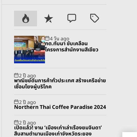
P
R
C
T
o
e
o
a
p
c
m
g
4 วัน ago
u
e
m
g
ทต.ทับมา ขับเคลื่อน
l
n
e
e
โครงการสำนักงานสีเขียว
a
t
n
d
r
t
2 ปี ago
พาณิชย์ดันการค้าทั่วประเทศ สร้างเครือข่าย
เชื่อมโยงผู้บริโภค
2 ปี ago
Northern Thai Coffee Paradise 2024
2 ปี ago
เปิดแล้ว! งาน ‘เมืองเก่าเล่าเรื่องยมจินดา’
สืบสานตำนานเมืองเก่าจังหวัดระยอง