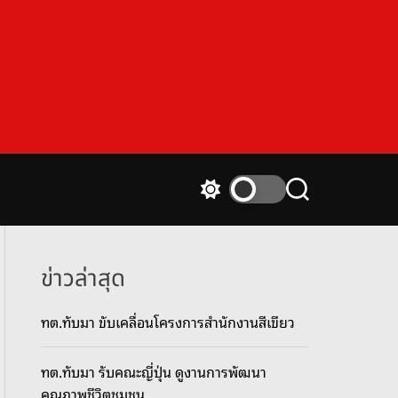
S
S
w
e
i
a
t
r
c
c
ข่าวล่าสุด
h
h
c
ทต.ทับมา ขับเคลื่อนโครงการสำนักงานสีเขียว
o
l
o
ทต.ทับมา รับคณะญี่ปุ่น ดูงานการพัฒนา
r
m
คุณภาพชีวิตชุมชน