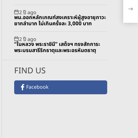
ทต.
ครอ
2 ปี ago
พม.ออกหลักเกณฑ์สงเคราะห์ผู้สูงอายุภาวะ
ยากลำบาก ไม่เกินครั้งละ 3,000 บาท
2 ปี ago
“ในหลวง พระราชินี” เสด็จฯ ทรงสักการะ
พระบรมสารีริกธาตุและพระอรหันตธาตุ
FIND US
Facebook