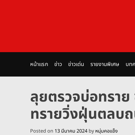
S
k
i
p
t
o
c
o
n
หน้าแรก
ข่าว
ข่าวเด่น
รายงานพิเศษ
บทค
t
e
n
ลุยตรวจบ่อทราย 
t
ทรายวิ่งฝุ่นตลบ
Posted on
13 มีนาคม 2024
by
หนุ่มคอแข็ง