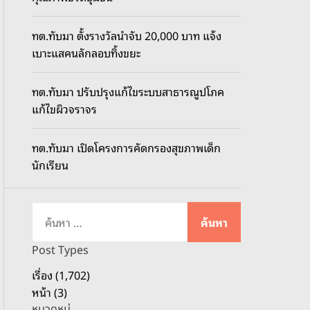
o
d
ทต.ทับมา ตั้งรางวัลนำจับ 20,000 บาท แจ้ง
e
เบาะแสคนลักลอบทิ้งขยะ
ทต.ทับมา ปรับปรุงแก้ไขระบบสาธารณูปโภค
แก้ไขผิวจราจร
ทต.ทับมา เปิดโครงการคัดกรองสุขภาพเด็ก
นักเรียน
ค้
น
ห
Post Types
า
เรื่อง (1,702)
สำ
หน้า (3)
ห
หมวดหมู่