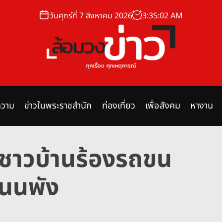
วันศุกร์ที่ 7 สิงหาคม 2026
3
:
35
:
03
AM
ล้
อ
ม
วาม
ข่าวในพระราชสำนัก
ท่องเที่ยว
เพื่อสังคม
หางาน
ว
ง
ข่
ชาวบ้านร้องรถขน
า
ว
ถนนพัง