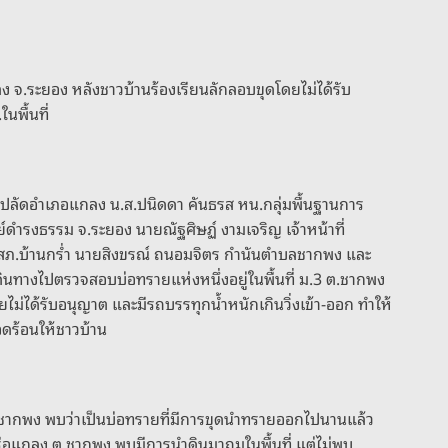
ลง จ.ระยอง หลังชาวบ้านร้องเรียนลักลอบขุดโดยไม่ได้รับ
นพื้นที่
พรม ปลัดอำเภอแกลง น.ส.ปนิดดา คันธรส หน.กลุ่มพื้นฐานการ
นย์ดำรงธรรม จ.ระยอง นายณัฐศิษฏ์ งามเจริญ เจ้าหน้าที่
วป.สภ.บ้านกร่ำ นายสิงขรณ์ ถนอมจิตร กำนันตำบลชากพง และ
เดินทางไปตรวจสอบบ่อทรายแห่งหนึ่งอยู่ในพื้นที่ ม.3 ต.ชากพง
ไม่ได้รับอนุญาต และมีรถบรรทุกน้ำหนักเกินวิ่งเข้า-ออก ทำให้
อดร้อนให้ชาวบ้าน
 ต.ชากพง พบว่าเป็นบ่อทรายที่มีการขุดนำทรายออกไปนานแล้ว
เรือแกลง ต.ชากพง พบมีการนำดินมาถมในพื้นที่ แต่ไม่พบ