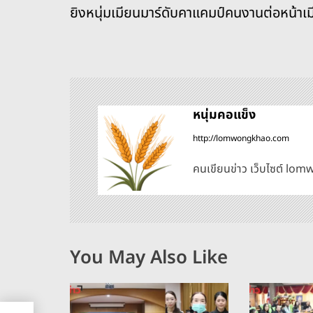
o
s
g
n
น
ยิงหนุ่มเมียนมาร์ดับคาแคมป์คนงานต่อหน้าเม
o
er
k
ะ
k
แ
น
หนุ่มคอแข็ง
http://lomwongkhao.com
ว
คนเขียนข่าว เว็บไซต์ l
เ
รื่
อ
You May Also Like
ง