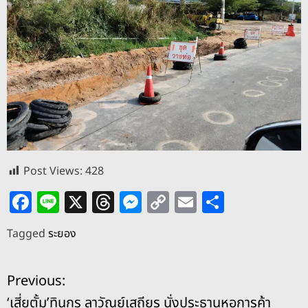
Post Views:
428
F
Li
X
T
M
C
E
S
a
n
h
e
o
m
h
Tagged
ระยอง
c
e
re
ss
p
ai
ar
e
a
e
y
l
e
แ
Previous:
b
d
n
Li
‘เสี่ยตั้ม’ทินกร ลาวัณย์เสถียร นั่งประธานหอการค้า