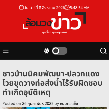
S
วันเสาร์ที่ 8 สิงหาคม 2026
5
:
48
:
55
AM
k
i
p
t
o
ล้
c
อ
o
ม
n
M
S
S
ว
t
e
w
e
ง
n
i
a
e
u
t
r
ข่
n
ชาวบ้านนิคมพัฒนา-ปลวกแดง
c
c
า
t
h
h
โวยขุดวางท่อส่งน้ำไร้รับผิดชอบ
ว
c
o
ทำเกิดอุบัติเหตุ
l
o
r
Posted on
26 กุมภาพันธ์ 2025
by
หนุ่มคอแข็ง
m