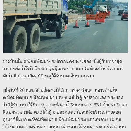
o
er
k
k
ชาวบ้านใน อ.นิคมพัฒนา- อ.ปลวกแดง จ.ระยอง เซ็งผู้รับเหมาขุด
วางท่อส่งน้ำไร้รับผิดชอบฝุ่นฟุ้งกระจาย แถมไฟส่องสว่างช่วงกลาง
คืนไม่มี ทำรถเกิดอุบัติเหตุได้รับบาดเจ็บหลายราย
เมื่อวันที่ 26 ก.พ.68 ผู้สื่อข่าวได้รับการร้องเรียนจากชาวบ้านใน
ต.นิคมพัฒนา อ.นิคมพัฒนา และ ต.แม่น้ำคู้ อ.ปลวกแดง จ.ระยอง
ว่ามีผู้รับเหมาได้มีการขุดวางท่อส่งน้ำริมถนนสาย 331 ตั้งแต่บริเวณ
สี่แยกพวงมาลัย ต.แม่น้ำคู้ อ.ปลวกแดง ไปจนถึงบริเวณทางลอด
อุโมงค์สี่แยก ต.นิคมพัฒนา อ.นิคมพัฒนา ระยะทางหลาย 10 กม.
ได้รับความเดือดร้อนอย่างหนัก เนื่องจากได้รับผลกระทบช่วงดำเนิน