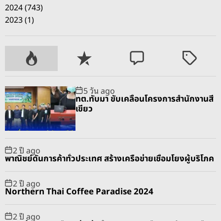
2024 (743)
2023 (1)
P
R
C
T
o
e
o
a
p
c
m
g
5 วัน ago
u
e
m
g
ทต.ทับมา ขับเคลื่อนโครงการสำนักงานสี
l
n
e
e
เขียว
a
t
n
d
r
t
2 ปี ago
พาณิชย์ดันการค้าทั่วประเทศ สร้างเครือข่ายเชื่อมโยงผู้บริโภค
2 ปี ago
Northern Thai Coffee Paradise 2024
2 ปี ago