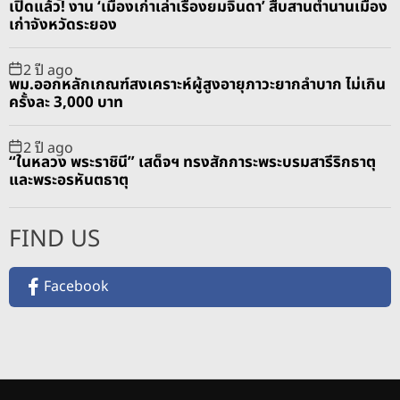
เปิดแล้ว! งาน ‘เมืองเก่าเล่าเรื่องยมจินดา’ สืบสานตำนานเมือง
เก่าจังหวัดระยอง
2 ปี ago
พม.ออกหลักเกณฑ์สงเคราะห์ผู้สูงอายุภาวะยากลำบาก ไม่เกิน
ครั้งละ 3,000 บาท
2 ปี ago
“ในหลวง พระราชินี” เสด็จฯ ทรงสักการะพระบรมสารีริกธาตุ
และพระอรหันตธาตุ
FIND US
Facebook