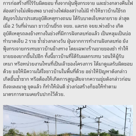
การก่อสร้างที่ไรัรับผิดชอบ ทั้งจากฝุ่นฟุ้งกระจาย และช่วงกลางคืนไฟ
ส่องสว่างไม่เพียงพอ บางช่วงไฟส่องสว่างไม่มี ทำให้ชาวบ้านใช้รถ
สัญจรไปมาประสบอุบัติเหตุทางถนน ได้รับบาดเจ็บหลายราย ล่าสุด
เมื่อ 2 วันที่ผ่านมา ชาวบ้านขี่รถ จยย. และรถ จยย.พ่วงข้าง เกิด
อุบัติเหตุรถลงข้างทางในช่วงที่มีการฝังกลบท่อแล้ว เป็นหลุมเป็นบ่อ
ทำบาดเจ็บ 2 ราย ซ้ำช่วงกลางวัน ฝุ่นจากการทำงานฝังกลบท่อ ยัง
ฟุ้งกระจายกระทบชาวบ้านข้างทาง โดยเฉพาะร้านขายของชำ ทำให้
ขายของยากขึ้นไปอีก ทั้งนี้ชาวบ้านที่ได้รับผลกระทบ วอนให้ผู้รับ
เหมา หรือหน่วยงานไหนที่เป็นเจ้าของโครงการ ได้มาดูแลรับผิดชอบ
ด้วย ขอให้มีความใส่ใจชาวบ้านในพื้นที่ด้วย อย่าให้ปัญหาดังกล่าว
เกิดขึ้นซ้ำซาก หรือต้องให้เกิดการสูญเสียจากความชุ่ยดังกล่าวก่อน
ถึงจะลงมาดู ขุดแล้ว ก็ทำให้มันดี ช่วงก่อสร้างก็ขอให้ทำตาม
มาตรการตามเคยรับปากไว้ด้วย.