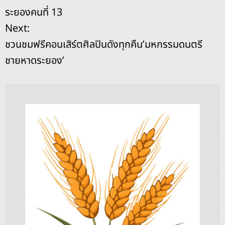
o
s
g
n
น
ระยองคนที่ 13
o
er
k
ะ
Next:
k
ชวนชมฟรีคอนเสิร์ตศิลปินดังทุกคืน’มหกรรมดนตรี
แ
ชายหาดระยอง’
น
ว
เ
รื่
อ
ง