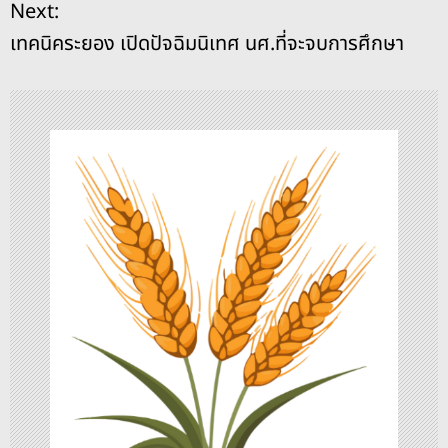
ะ
Next:
k
เทคนิคระยอง เปิดปัจฉิมนิเทศ นศ.ที่จะจบการศึกษา
แ
น
ว
เ
รื่
อ
ง