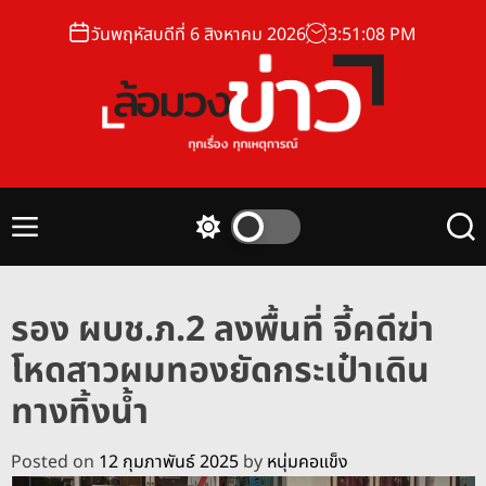
S
วันพฤหัสบดีที่ 6 สิงหาคม 2026
3
:
51
:
09
PM
k
i
p
t
o
ล้
c
อ
o
ม
n
M
S
S
ว
t
e
w
e
ง
n
i
a
e
u
t
r
ข่
n
รอง ผบช.ภ.2 ลงพื้นที่ จี้คดีฆ่า
c
c
า
t
h
h
โหดสาวผมทองยัดกระเป๋าเดิน
ว
c
o
ทางทิ้งน้ำ
l
o
r
Posted on
12 กุมภาพันธ์ 2025
by
หนุ่มคอแข็ง
m