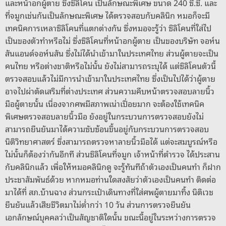
และหน้าอกผู้ตาย ซึ่งซิลิโคน เป็นลักษณะพิเศษ ขนาด 240 ซี.ซี. และ
ที่จมูกเช่นกันเป็นลักษณะพิเศษ ได้ตรวจสอบกับคลินิก หมอก็จะมี
เทคนิคการเหลาซิลิโคนที่แตกต่างกัน ซึ่งหมอจะรู้ว่า ซิลิโคนที่ใส่ไป
เป็นของตัวทำหรือไม่ ซึ่งซิลิโคนที่หน้าอกผู้ตาย เป็นของบริษัท จอห์น
สันแอนด์จอห์นสัน ซึ่งไม่ได้นำเข้ามาในประเทศไทย ส่วนผู้ตายจะเป็น
คนไทย หรือต่างชาติหรือไม่นั้น ยังไม่สามารถระบุได้ แต่ซิลิโคนตัวนี้
ตรวจสอบแล้วไม่มีการนำเข้ามาในประเทศไทย ซึ่งเป็นไปได้ว่าผู้ตาย
อาจไปผ่าตัดเสริมที่ต่างประเทศ ส่วนความคืบหน้าตรวจสอบลายนิ้ว
มือผู้ตายนั้น เนื่องจากศพมีสภาพเน่าเปื่อยมาก จะต้องใช้เทคนิค
พิเศษตรวจสอบลายนิ้วมือ ยังอยู่ในกระบวนการตรวจสอบยังไม่
สามารถยืนยันมาได้ความซับซ้อนขึ้นอยู่กับกระบวนการตรวจสอบ
นิติวิทยาศาสตร์ ซึ่งสามารถตรวจหาลายนิ้วมือได้ แต่จะสมบูรณ์หรือ
ไม่นั้นก็ต้องว่ากันอีกที ส่วนซิลิโคนที่จมูก เจ้าหน้าที่ตำรวจ ได้ประสาน
กับคลินิกแล้ว เพื่อให้หมอคลินิกดู จะรู้ทันทีถ้าตัวเองเป็นคนทำ ก็ฝาก
ประชาสัมพันธ์ด้วย หากหมอท่านใดสงสัยว่าตัวเองเป็นคนทำ ติดต่อ
มาได้ที่ สภ.บ้านฉาง ส่วนกระเป๋าเดินทางที่ใส่ศพผู้ตายมาทิ้ง นิติเวช
ยืนยันแล้วเสียชีวิตมาไม่ต่ำกว่า 10 วัน ส่วนการตรวจยืนยัน
เอกลักษณ์บุคคลว่าเป็นสัญชาติใดนั้น ขณะนี้อยู่ในระหว่างการตรวจ