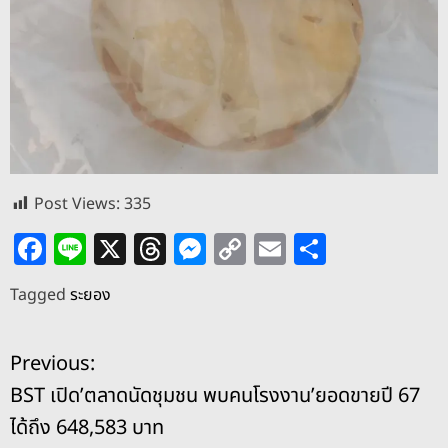
Post Views:
335
F
Li
X
T
M
C
E
S
a
n
h
e
o
m
h
Tagged
ระยอง
c
e
re
ss
p
ai
ar
e
a
e
y
l
e
แ
Previous:
b
d
n
Li
BST เปิด’ตลาดนัดชุมชน พบคนโรงงาน’ยอดขายปี 67
o
s
g
n
น
ได้ถึง 648,583 บาท
o
er
k