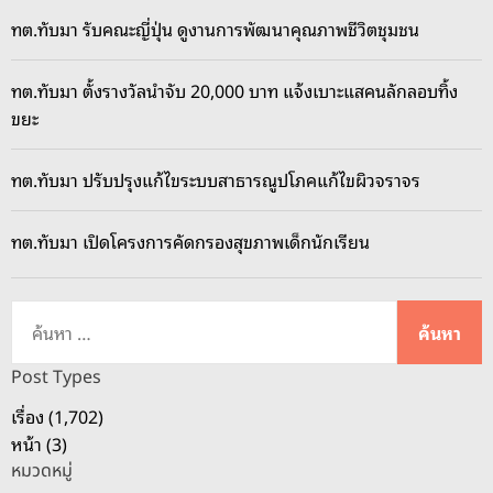
ทต.ทับมา รับคณะญี่ปุ่น ดูงานการพัฒนาคุณภาพชีวิตชุมชน
ทต.ทับมา ตั้งรางวัลนำจับ 20,000 บาท แจ้งเบาะแสคนลักลอบทิ้ง
ขยะ
ทต.ทับมา ปรับปรุงแก้ไขระบบสาธารณูปโภคแก้ไขผิวจราจร
ทต.ทับมา เปิดโครงการคัดกรองสุขภาพเด็กนักเรียน
ค้
น
ห
Post Types
า
เรื่อง (1,702)
สำ
หน้า (3)
ห
หมวดหมู่
รั