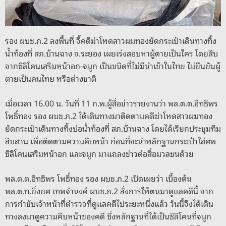
o
er
k
k
รอง ผบช.ภ.2 ลงพื้นที่ จี้คดีฆ่าโหดสาวผมทองยัดกระเป๋าเดินทางทิ้ง
น้ำท้องที่ สภ.บ้านฉาง จ.ระยอง เผยเร่งสอบหาผู้ตายเป็นใคร โดยสืบ
จากซิลิโคนเสริมหน้าอก-จมูก เป็นชนิดที่ไม่มีนำเข้าในไทย ไม่ยืนยันผู้
ตายเป็นคนไทย หรือต่างชาติ
เมื่อเวลา 16.00 น. วันที่ 11 ก.พ.ผู้สื่อข่าวรายงานว่า พล.ต.ต.อิทธิพร
โพธิ์ทอง รอง ผบช.ภ.2 ได้เดินทางมาติดตามคดีฆ่าโหดสาวผมทอง
ยัดกระเป๋าเดินทางทิ้งบ่อน้ำท้องที่ สภ.บ้านฉาง โดยได้เรียกประชุมทีม
สืบสวน เพื่อติดตามความคืบหน้า ก่อนที่จะนำหลักฐานกระเป๋าใส่ศพ
ซิลิโคนเสริมหน้าอก และจมูก มาแถลงข่าวต่อสื่อมวลชนด้วย
พล.ต.ต.อิทธิพร โพธิ์ทอง รอง ผบช.ภ.2 เปิดเผยว่า เบื้องต้น
พล.ต.ท.ยิ่งยศ เทพจำนงค์ ผบช.ภ.2 สั่งการให้ตนมาดูแลคดีนี้ จาก
การกำชับเจ้าหน้าที่ตำรวจที่ดูแลคดีไประยะหนึ่งแล้ว วันนี้จึงได้เดิน
ทางลงมาดูความคืบหน้าของคดี ซึ่งหลักฐานที่ได้เป็นซิลิโคนที่จมูก