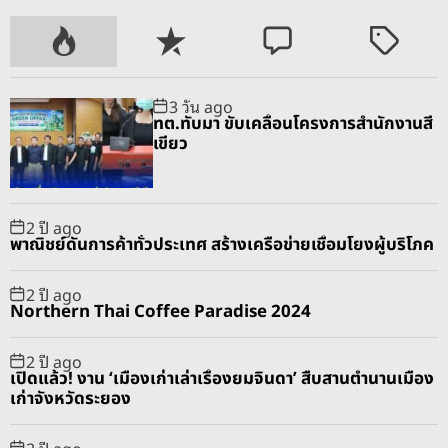
P
R
C
T
o
e
o
a
p
c
m
g
3 วัน ago
u
e
m
g
ทต.ทับมา ขับเคลื่อนโครงการสำนักงานสี
l
n
e
e
เขียว
a
t
n
d
r
t
2 ปี ago
พาณิชย์ดันการค้าทั่วประเทศ สร้างเครือข่ายเชื่อมโยงผู้บริโภค
2 ปี ago
Northern Thai Coffee Paradise 2024
2 ปี ago
เปิดแล้ว! งาน ‘เมืองเก่าเล่าเรื่องยมจินดา’ สืบสานตำนานเมือง
เก่าจังหวัดระยอง