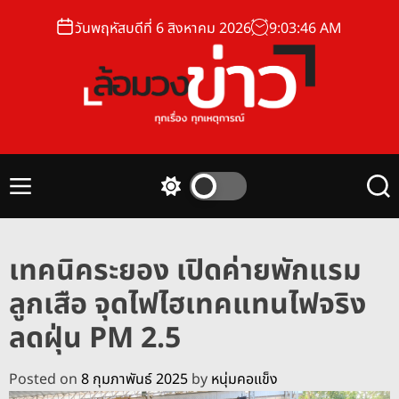
S
วันพฤหัสบดีที่ 6 สิงหาคม 2026
9
:
03
:
47
AM
k
i
p
t
o
ล้
c
อ
o
ม
n
M
S
S
ว
t
e
w
e
ง
n
i
a
e
u
t
r
ข่
n
เทคนิคระยอง เปิดค่ายพักแรม
c
c
า
t
h
h
ลูกเสือ จุดไฟไฮเทคแทนไฟจริง
ว
c
o
ลดฝุ่น PM 2.5
l
o
r
Posted on
8 กุมภาพันธ์ 2025
by
หนุ่มคอแข็ง
m