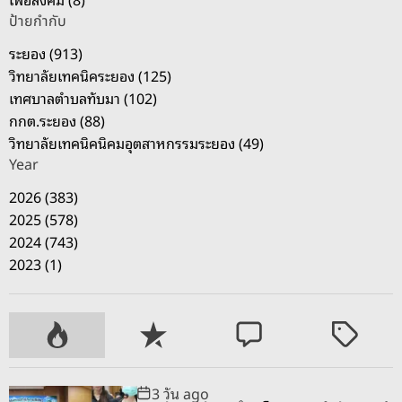
ป้ายกำกับ
ระยอง (913)
วิทยาลัยเทคนิคระยอง (125)
เทศบาลตำบลทับมา (102)
กกต.ระยอง (88)
วิทยาลัยเทคนิคนิคมอุตสาหกรรมระยอง (49)
Year
2026 (383)
2025 (578)
2024 (743)
2023 (1)
P
R
C
T
o
e
o
a
p
c
m
g
3 วัน ago
u
e
m
g