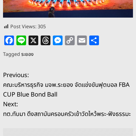
Post Views:
305
F
Li
X
T
M
C
E
S
a
n
h
e
o
m
h
Tagged
ระยอง
c
e
re
ss
p
ai
ar
e
a
e
y
l
e
แ
Previous:
b
d
n
Li
คณะบริหารธุรกิจ มจพ.ระยอง จัดแข่งขันฟุตบอล FBA
o
s
g
n
น
CUP Blue Bond Ball
o
er
k
ะ
Next:
k
ทต.ทับมา ดึงสถาบันครอบครัวเข้าวัดไหว้พระ-ฟังธรรมะ
แ
น