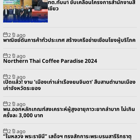
ทต.ทับมา ขับเคลื่อนโครงการสำนักงานสี
l
n
e
e
เขียว
a
t
n
d
r
t
2 ปี ago
พาณิชย์ดันการค้าทั่วประเทศ สร้างเครือข่ายเชื่อมโยงผู้บริโภค
2 ปี ago
Northern Thai Coffee Paradise 2024
2 ปี ago
เปิดแล้ว! งาน ‘เมืองเก่าเล่าเรื่องยมจินดา’ สืบสานตำนานเมือง
เก่าจังหวัดระยอง
2 ปี ago
พม.ออกหลักเกณฑ์สงเคราะห์ผู้สูงอายุภาวะยากลำบาก ไม่เกิน
ครั้งละ 3,000 บาท
2 ปี ago
“ในหลวง พระราชินี” เสด็จฯ ทรงสักการะพระบรมสารีริกธาตุ