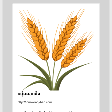
ว
เ
รื่
อ
ง
หนุ่มคอแข็ง
http://lomwongkhao.com