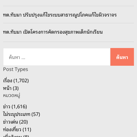
ทต.ทับมา ปรับปรุงแก้ไขระบบสาธารณูปโภคแก้ไขผิวจราจร
ทต.ทับมา เปิดโครงการคัดกรองสุขภาพเด็กนักเรียน
ค้
น
ห
Post Types
า
เรื่อง (1,702)
สำ
หน้า (3)
ห
หมวดหมู่
รั
บ
ข่าว (1,616)
:
ไม่ระบุประเภท (57)
ข่าวเด่น (20)
ท่องเที่ยว (11)
เพื่อสังคม (8)