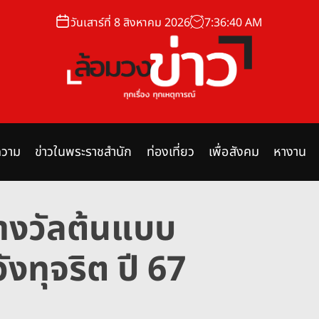
วันเสาร์ที่ 8 สิงหาคม 2026
7
:
36
:
41
AM
ล้
อ
ม
วาม
ข่าวในพระราชสำนัก
ท่องเที่ยว
เพื่อสังคม
หางาน
ว
ง
ข่
างวัลต้นแบบ
า
ว
ังทุจริต ปี 67