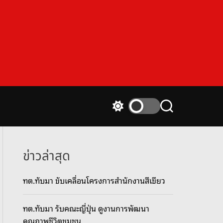
S
S
w
e
i
a
t
r
c
c
ข่าวล่าสุด
h
h
c
ทต.ทับมา ขับเคลื่อนโครงการสำนักงานสีเขียว
o
l
o
ทต.ทับมา รับคณะญี่ปุ่น ดูงานการพัฒนา
r
m
คุณภาพชีวิตชุมชน