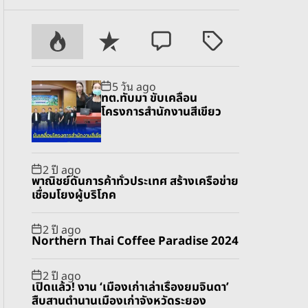
P
R
C
T
o
e
o
a
p
c
m
g
5 วัน ago
u
e
m
g
ทต.ทับมา ขับเคลื่อน
l
n
e
e
โครงการสำนักงานสีเขียว
a
t
n
d
r
t
2 ปี ago
พาณิชย์ดันการค้าทั่วประเทศ สร้างเครือข่าย
เชื่อมโยงผู้บริโภค
2 ปี ago
Northern Thai Coffee Paradise 2024
2 ปี ago
เปิดแล้ว! งาน ‘เมืองเก่าเล่าเรื่องยมจินดา’
สืบสานตำนานเมืองเก่าจังหวัดระยอง