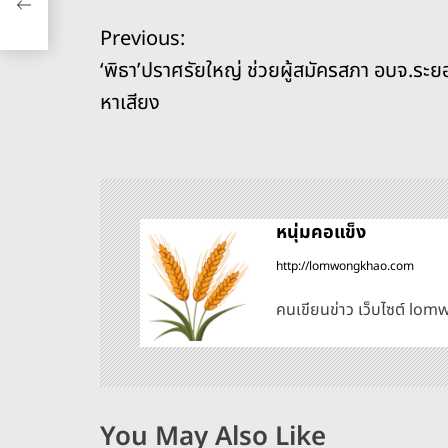
e
a
e
y
l
e
แ
Previous:
b
d
n
Li
‘พิธา’ปราศรัยใหญ่ ช่วยผู้สมัครสภา อบจ.ระย
o
s
g
n
น
หาเสียง
o
er
k
ะ
k
แ
น
หนุ่มคอแข็ง
http://lomwongkhao.com
ว
คนเขียนข่าว เว็บไซต์ l
เ
รื่
อ
You May Also Like