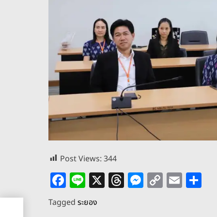
Post Views:
344
F
Li
X
T
M
C
E
S
a
n
h
e
o
m
h
Tagged
ระยอง
c
e
re
ss
p
ai
ar
รสภา