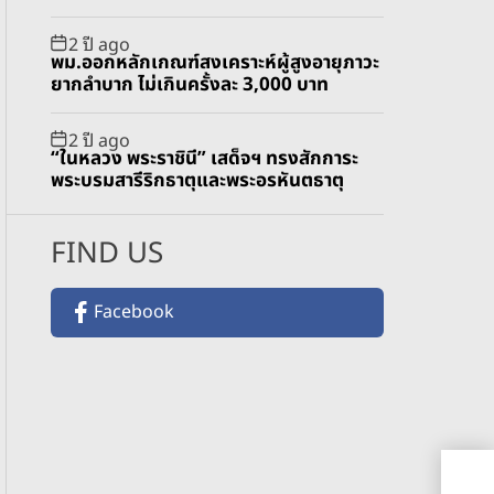
2 ปี ago
พม.ออกหลักเกณฑ์สงเคราะห์ผู้สูงอายุภาวะ
ยากลำบาก ไม่เกินครั้งละ 3,000 บาท
2 ปี ago
“ในหลวง พระราชินี” เสด็จฯ ทรงสักการะ
พระบรมสารีริกธาตุและพระอรหันตธาตุ
FIND US
Facebook
‘อา
ตาก