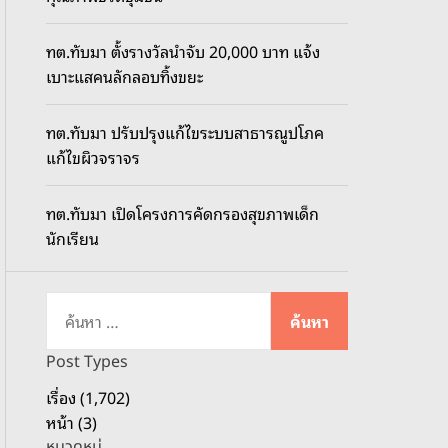
o
d
ทต.ทับมา ตั้งรางวัลนำจับ 20,000 บาท แจ้ง
e
เบาะแสคนลักลอบทิ้งขยะ
ทต.ทับมา ปรับปรุงแก้ไขระบบสาธารณูปโภค
แก้ไขผิวจราจร
ทต.ทับมา เปิดโครงการคัดกรองสุขภาพเด็ก
นักเรียน
ค้
น
ห
Post Types
า
เรื่อง (1,702)
สำ
หน้า (3)
ห
หมวดหมู่