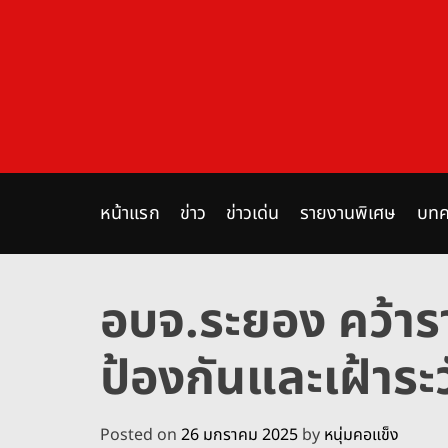
S
k
i
p
t
o
c
o
n
หน้าแรก
ข่าว
ข่าวเด่น
รายงานพิเศษ
บทค
t
e
n
อบจ.ระยอง คว้าร
t
ป้องกันและเฝ้าระว
Posted on
26 มกราคม 2025
by
หนุ่มคอแข็ง