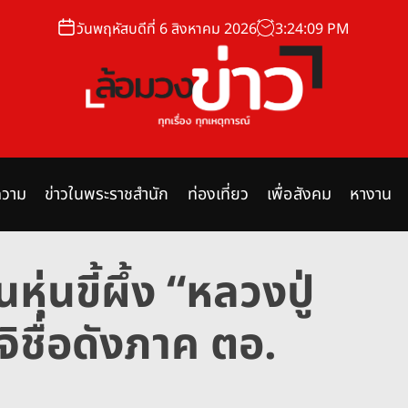
วันพฤหัสบดีที่ 6 สิงหาคม 2026
3
:
24
:
11
PM
ล้
อ
ม
วาม
ข่าวในพระราชสำนัก
ท่องเที่ยว
เพื่อสังคม
หางาน
ว
ง
ข่
ุ่นขี้ผึ้ง “หลวงปู่
า
ว
จิชื่อดังภาค ตอ.