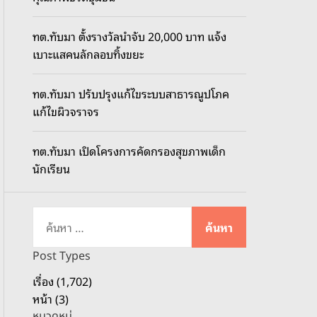
o
d
ทต.ทับมา ตั้งรางวัลนำจับ 20,000 บาท แจ้ง
e
เบาะแสคนลักลอบทิ้งขยะ
ทต.ทับมา ปรับปรุงแก้ไขระบบสาธารณูปโภค
แก้ไขผิวจราจร
ทต.ทับมา เปิดโครงการคัดกรองสุขภาพเด็ก
นักเรียน
ค้
น
ห
Post Types
า
เรื่อง (1,702)
สำ
หน้า (3)
ห
หมวดหมู่