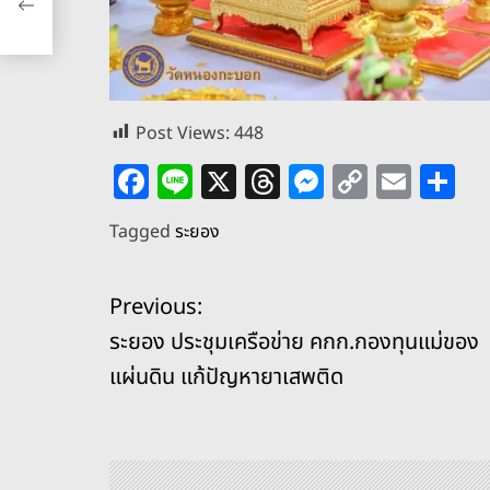
Post Views:
448
F
Li
X
T
M
C
E
S
a
n
h
e
o
m
h
Tagged
ระยอง
c
e
re
ss
p
ai
ar
e
a
e
y
l
e
แ
Previous:
b
d
n
Li
ระยอง ประชุมเครือข่าย คกก.กองทุนแม่ของ
o
s
g
n
น
แผ่นดิน แก้ปัญหายาเสพติด
o
er
k
ะ
k
แ