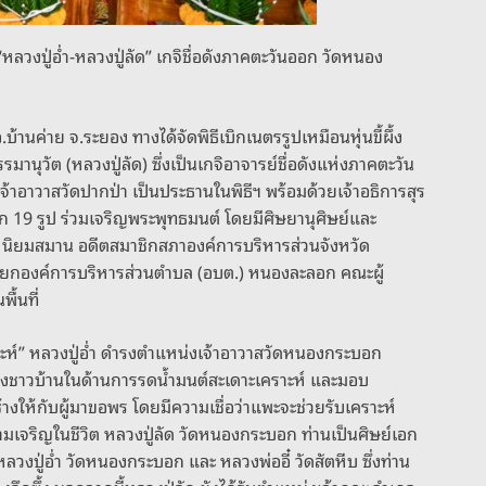
 “หลวงปู่อ่ำ-หลวงปู่ลัด” เกจิชื่อดังภาคตะวันออก วัดหนอง
้านค่าย จ.ระยอง ทางได้จัดพิธีเบิกเนตรรูปเหมือนหุ่นขี้ผึ้ง
มานุวัต (หลวงปู่ลัด) ซึ่งเป็นเกจิอาจารย์ชื่อดังแห่งภาคตะวัน
าอาวาสวัดปากป่า เป็นประธานในพิธีฯ พร้อมด้วยเจ้าอธิการสุร
 19 รูป ร่วมเจริญพระพุทธมนต์ โดยมีศิษยานุศิษย์และ
์ นิยมสมาน อดีตสมาชิกสภาองค์การบริหารส่วนจังหวัด
นายกองค์การบริหารส่วนตำบล (อบต.) หนองละลอก คณะผู้
ื้นที่
บเคราะห์” หลวงปู่อ่ำ ดำรงตำแหน่งเจ้าอาวาสวัดหนองกระบอก
าของชาวบ้านในด้านการรดน้ำมนต์สะเดาะเคราะห์ และมอบ
างให้กับผู้มาขอพร โดยมีความเชื่อว่าแพะจะช่วยรับเคราะห์
ริญในชีวิต หลวงปู่ลัด วัดหนองกระบอก ท่านเป็นศิษย์เอก
หลวงปู่อ่ำ วัดหนองกระบอก และ หลวงพ่ออี๋ วัดสัตหีบ ซึ่งท่าน