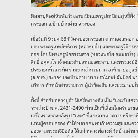
ศิษยานุศิษย์นับพันร่วมงานเบิกเนตรรูปเหมือนหุ่นขี้ผึ้ง
กระบอก อ.บ้านบ้านค่าย จ.ระยอง
เมื่อวันที่ 9 ม.ค.68 ที่วัดหนองกระบอก ต.หนองละลอก อ.บ
ของ พระครูเทพสิทธิการ (หลวงปู่อ่ำ) และพระครูวิจิตรธรร
ออก โดยมีพระครูพิธธรรมสาร (หลวงพ่อใย ธมมสาโร) เจ้
สิทธิ์ อคุควโร เจ้าคณะตำบลหนองตะพาน และพระสงฆ์อีก
ประชาชนทั่วสารทิศ ร่วมงานจำนวนมาก อาทิ นายอดุลย
(ส.อบจ.) ระยอง เขตบ้านค่าย นายปราโมทย์ ฉันมิตร์ 
บริหาร หัวหน้าส่วนราชการ ผู้นำท้องถิ่น และประชาชนในพ
ทั้งนี้ สำหรับหลวงปู่อ่ำ มีเครื่องรางดัง เป็น “แพะรั
ระหว่างปี พ.ศ. 2431-2490 ท่านเป็นที่เลื่อมใสศรัทธ
เครื่องรางของขลังรูป “แพะ” ที่แกะจากเขาควายหรืองาช้
แทนผู้ครอบครอง ทำให้หลายคนพบกับความสุขและความเจ
ของสามพระเกจิชื่อดัง ได้แก่ หลวงพ่อวงศ์ วัดบ้านค่าย 