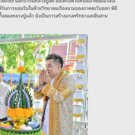
งลึกซึ้ง นอกจากนี้หลวงปู่ลัด ยังได้รับตำแหน่งเจ้าคณะอำเภอ
่ได้รับการยอมรับในด้านวิทยาคมเรืองนามของภาคตะวันออก พิธี
ั้งสองหลวงปู่แล้ว ยังเป็นการสร้างแรงศรัทธาและสืบสาน