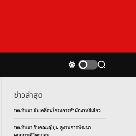
S
S
w
e
i
a
t
r
c
c
ข่าวล่าสุด
h
h
c
ทต.ทับมา ขับเคลื่อนโครงการสำนักงานสีเขียว
o
l
o
ทต.ทับมา รับคณะญี่ปุ่น ดูงานการพัฒนา
r
m
คุณภาพชีวิตชุมชน