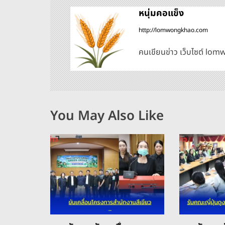
น
หนุ่มคอแข็ง
http://lomwongkhao.com
ว
คนเขียนข่าว เว็บไซต์ l
เ
รื่
อ
You May Also Like
ง