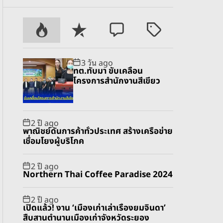
P
R
C
T
o
e
o
a
p
c
m
g
3 วัน ago
u
e
m
g
ทต.ทับมา ขับเคลื่อน
l
n
e
e
โครงการสำนักงานสีเขียว
a
t
n
d
r
t
2 ปี ago
พาณิชย์ดันการค้าทั่วประเทศ สร้างเครือข่าย
เชื่อมโยงผู้บริโภค
2 ปี ago
Northern Thai Coffee Paradise 2024
2 ปี ago
เปิดแล้ว! งาน ‘เมืองเก่าเล่าเรื่องยมจินดา’
สืบสานตำนานเมืองเก่าจังหวัดระยอง