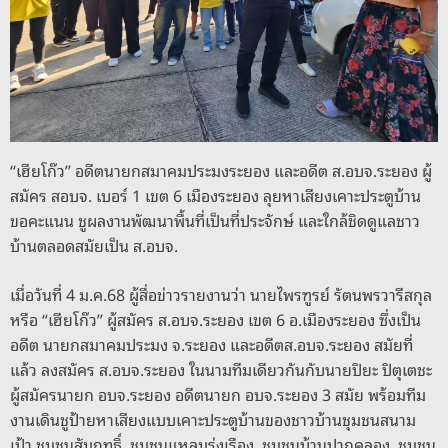
k
“เฮียโก๊ว” อดีตนายกสมาคมประมงระยอง และอดีต ส.อบจ.ระยอง ผู้
สมัคร สอบจ. เบอร์ 1 เขต 6 เมืองระยอง ลุยหาเสียงเคาะประตูบ้าน
ขอคะแนน ชูผลงานพัฒนาพื้นที่เป็นที่ประจักษ์ และใกล้ชิดดูแลชาว
บ้านตลอดสมัยเป็น ส.อบจ.
เมื่อวันที่ 4 ม.ค.68 ผู้สื่อข่าวรายงานว่า นายไพรฑูรย์ รัตนพรวารีสกุล
หรือ “เฮียโก๊ว” ผู้สมัคร ส.อบจ.ระยอง เขต 6 อ.เมืองระยอง ซึ่งเป็น
อดีต นายกสมาคมประมง จ.ระยอง และอดีตส.อบจ.ระยอง สมัยที่
แล้ว ลงสมัคร ส.อบจ.ระยอง ในนามทีมเดียวกันกับนายปิยะ ปิตุเตชะ
ผู้สมัครนายก อบจ.ระยอง อดีตนายก อบจ.ระยอง 3 สมัย พร้อมทีม
งานเดินชูป้ายหาเสียงแบบเคาะประตูบ้านของชาวบ้านชุมชนสนาม
เป้า,ชุมชนสัมฤทธิ์, ชุมชนแหลมรุ่งเรือง, ชุมชนบ้านปากคลอง, ชุมชน