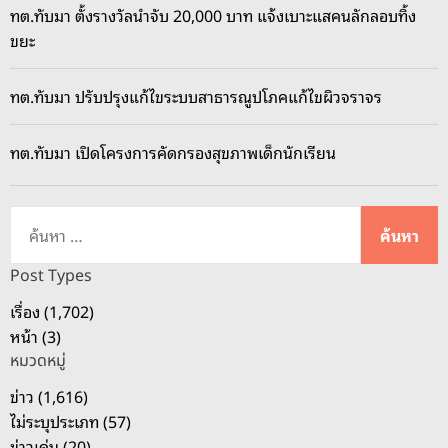
ทต.ทับมา ตั้งรางวัลนำจับ 20,000 บาท แจ้งเบาะแสคนลักลอบทิ้ง
ขยะ
ทต.ทับมา ปรับปรุงแก้ไขระบบสาธารณูปโภคแก้ไขผิวจราจร
ทต.ทับมา เปิดโครงการคัดกรองสุขภาพเด็กนักเรียน
ค้
น
ห
Post Types
า
เรื่อง (1,702)
สำ
หน้า (3)
ห
หมวดหมู่
รั
บ
ข่าว (1,616)
:
ไม่ระบุประเภท (57)
ข่าวเด่น (20)