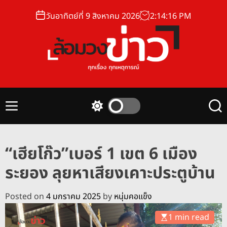
S
วันอาทิตย์ที่ 9 สิงหาคม 2026
2
:
14
:
17
PM
k
i
p
t
o
ล้
c
อ
o
ม
n
M
S
S
ว
t
e
w
e
ง
n
i
a
e
u
t
r
ข่
n
“เฮียโก๊ว”เบอร์ 1 เขต 6 เมือง
c
c
า
t
h
h
ระยอง ลุยหาเสียงเคาะประตูบ้าน
ว
c
o
l
Posted on
4 มกราคม 2025
by
หนุ่มคอแข็ง
o
r
1 min read
m