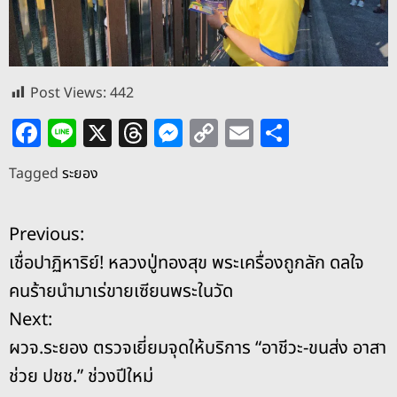
Post Views:
442
F
Li
X
T
M
C
E
S
a
n
h
e
o
m
h
Tagged
ระยอง
c
e
re
ss
p
ai
ar
e
a
e
y
l
e
แ
Previous:
b
d
n
Li
เชื่อปาฏิหาริย์! หลวงปู่ทองสุข พระเครื่องถูกลัก ดลใจ
o
s
g
n
น
คนร้ายนำมาเร่ขายเซียนพระในวัด
o
er
k
ะ
Next:
k
ผวจ.ระยอง ตรวจเยี่ยมจุดให้บริการ “อาชีวะ-ขนส่ง อาสา
แ
ช่วย ปชช.” ช่วงปีใหม่