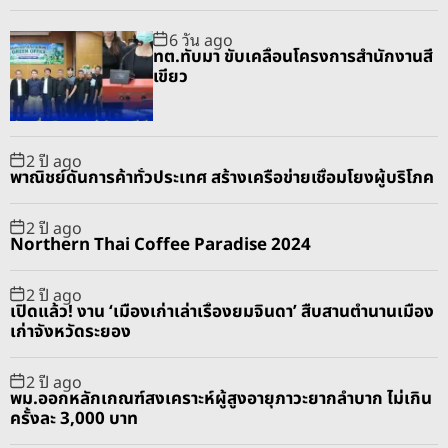
p
c
m
g
6 วัน ago
u
e
m
g
ทต.ทับมา ขับเคลื่อนโครงการสำนักงานสี
l
n
e
e
เขียว
a
t
n
d
r
t
2 ปี ago
พาณิชย์ดันการค้าทั่วประเทศ สร้างเครือข่ายเชื่อมโยงผู้บริโภค
2 ปี ago
Northern Thai Coffee Paradise 2024
2 ปี ago
เปิดแล้ว! งาน ‘เมืองเก่าเล่าเรื่องยมจินดา’ สืบสานตำนานเมือง
เก่าจังหวัดระยอง
2 ปี ago
พม.ออกหลักเกณฑ์สงเคราะห์ผู้สูงอายุภาวะยากลำบาก ไม่เกิน
ครั้งละ 3,000 บาท