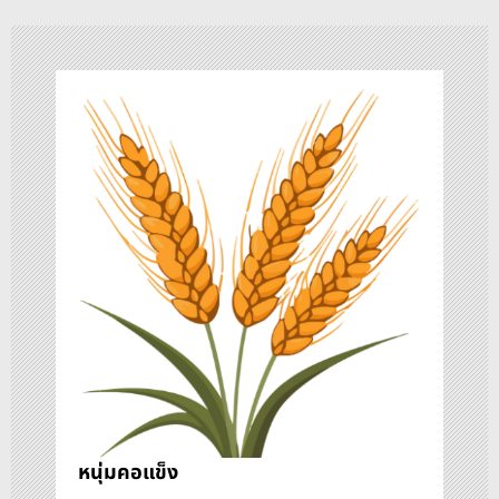
น
ว
เ
รื่
อ
ง
หนุ่มคอแข็ง