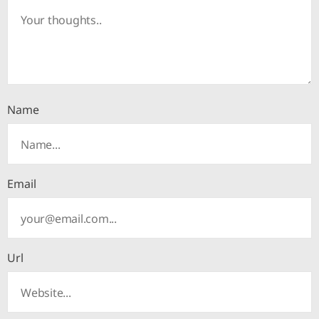
Name
Email
Url