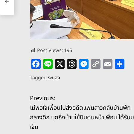
Post Views:
195
F
Li
X
T
M
C
E
S
a
n
h
e
o
m
h
Tagged
ระยอง
c
e
re
ss
p
ai
ar
e
a
e
y
l
e
แ
Previous:
b
d
n
Li
ไม่พอใจเพื่อนไปส่งอดีตแฟนสาวกลับบ้านพัก
o
s
g
n
น
กลางดึก บุกถึงบ้านใช้ปืนตบหน้าเพื่อน ได้รับ
o
er
k
ะ
เจ็บ
k