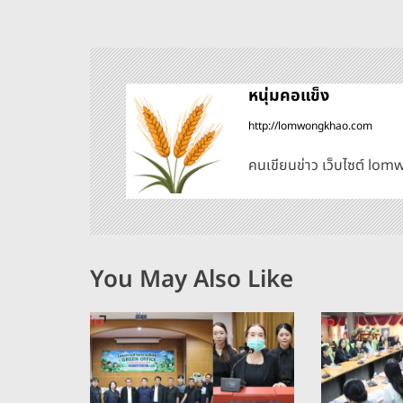
แ
น
หนุ่มคอแข็ง
ว
http://lomwongkhao.com
เ
คนเขียนข่าว เว็บไซต์ l
รื่
อ
You May Also Like
ง