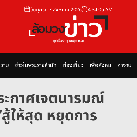
วันศุกร์ที่ 7 สิงหาคม 2026
4
:
34
:
07
AM
ล้
อ
ม
วาม
ข่าวในพระราชสำนัก
ท่องเที่ยว
เพื่อสังคม
หางาน
ว
ง
ข่
ำประกาศเจตนารมณ์
า
ว
สู้ให้สุด หยุดการ