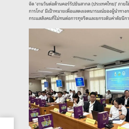
จัด ‘งานวันต่อต้านคอร์รัปชันสากล (ประเทศไทย)’ ภา
การโกง’ มีเป้าหมายเพื่อแสดงเจตนารมณ์ของผู้นำทาง
กระแสสังคมที่ไม่ทนต่อการทุจริตและยกระดับค่าดัชนีการร
าวก
ช้