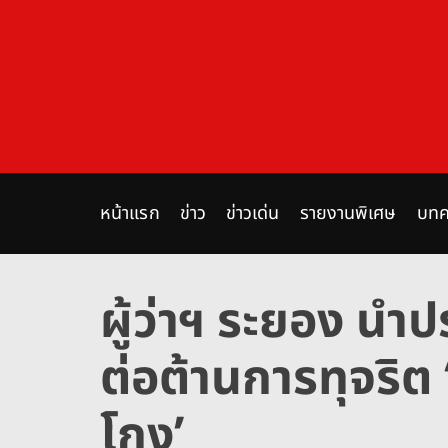
S
k
i
p
t
o
c
o
n
หน้าแรก
ข่าว
ข่าวเด่น
รายงานพิเศษ
บทค
t
e
n
ผู้ว่าฯ ระยอง น
t
ต่อต้านการทุจริต ‘
โกง’