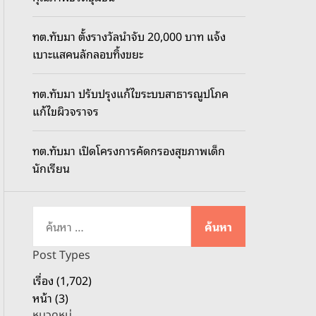
o
d
ทต.ทับมา ตั้งรางวัลนำจับ 20,000 บาท แจ้ง
e
เบาะแสคนลักลอบทิ้งขยะ
ทต.ทับมา ปรับปรุงแก้ไขระบบสาธารณูปโภค
แก้ไขผิวจราจร
ทต.ทับมา เปิดโครงการคัดกรองสุขภาพเด็ก
นักเรียน
ค้
น
ห
Post Types
า
เรื่อง (1,702)
สำ
หน้า (3)
ห
หมวดหมู่