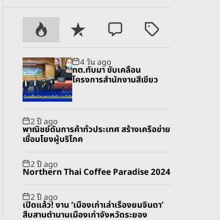
P
R
C
T
o
e
o
a
p
c
m
g
4 วัน ago
u
e
m
g
ทต.ทับมา ขับเคลื่อน
l
n
e
e
โครงการสำนักงานสีเขียว
a
t
n
d
r
t
2 ปี ago
พาณิชย์ดันการค้าทั่วประเทศ สร้างเครือข่าย
เชื่อมโยงผู้บริโภค
2 ปี ago
Northern Thai Coffee Paradise 2024
2 ปี ago
เปิดแล้ว! งาน ‘เมืองเก่าเล่าเรื่องยมจินดา’
สืบสานตำนานเมืองเก่าจังหวัดระยอง