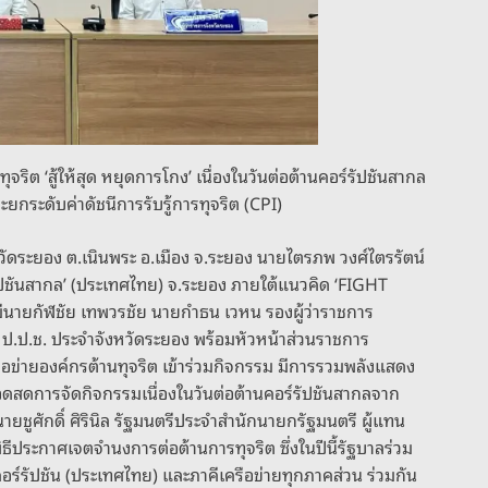
ริต ‘สู้ให้สุด หยุดการโกง’ เนื่องในวันต่อต้านคอร์รัปชันสากล
กระดับค่าดัชนีการรับรู้การทุจริต (CPI)
จังหวัดระยอง ต.เนินพระ อ.เมือง จ.ระยอง นายไตรภพ วงศ์ไตรรัตน์
์รัปชันสากล’ (ประเทศไทย) จ.ระยอง ภายใต้แนวคิด ‘FIGHT
นายกัฬชัย เทพวรชัย นายกำธน เวหน รองผู้ว่าราชการ
 ป.ป.ช. ประจำจังหวัดระยอง พร้อมหัวหน้าส่วนราชการ
ือข่ายองค์กรต้านทุจริต เข้าร่วมกิจกรรม มีการรวมพลังแสดง
ดสดการจัดกิจกรรมเนื่องในวันต่อต้านคอร์รัปชันสากลจาก
ายชูศักดิ์ ศิรินิล รัฐมนตรีประจำสำนักนายกรัฐมนตรี ผู้แทน
ีประกาศเจตจำนงการต่อต้านการทุจริต ซึ่งในปีนี้รัฐบาลร่วม
คอร์รัปชัน (ประเทศไทย) และภาคีเครือข่ายทุกภาคส่วน ร่วมกัน