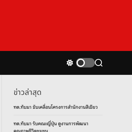
S
S
w
e
i
a
t
r
c
c
ข่าวล่าสุด
h
h
c
ทต.ทับมา ขับเคลื่อนโครงการสำนักงานสีเขียว
o
l
o
ทต.ทับมา รับคณะญี่ปุ่น ดูงานการพัฒนา
r
m
คุณภาพชีวิตชุมชน