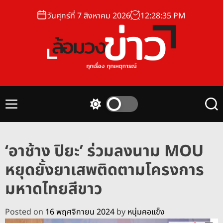
S
วันศุกร์ที่ 7 สิงหาคม 2026
12
:
28
:
36
PM
k
i
p
t
o
ล้
c
อ
o
ม
n
M
S
S
ว
t
e
w
e
ง
n
i
a
e
u
t
r
ข่
n
‘อาช้าง ปิยะ’ ร่วมลงนาม MOU
c
c
า
t
h
h
หยุดยั้งยาเสพติดตามโครงการ
ว
c
o
มหาดไทยสีขาว
l
o
r
Posted on
16 พฤศจิกายน 2024
by
หนุ่มคอแข็ง
m