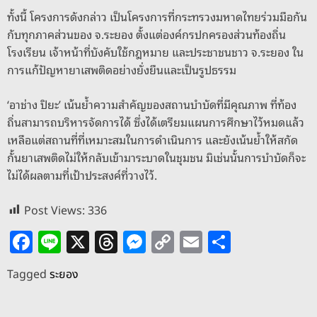
ทั้งนี้ โครงการดังกล่าว เป็นโครงการที่กระทรวงมหาดไทยร่วมมือกัน
กับทุกภาคส่วนของ จ.ระยอง ตั้งแต่องค์กรปกครองส่วนท้องถิ่น
โรงเรียน เจ้าหน้าที่บังคับใช้กฎหมาย และประชาชนชาว จ.ระยอง ใน
การแก้ปัญหายาเสพติดอย่างยั่งยืนและเป็นรูปธรรม
‘อาช่าง ปิยะ’ เน้นย้ำความสำคัญของสถานบำบัดที่มีคุณภาพ ที่ท้อง
ถิ่นสามารถบริหารจัดการได้ ซึ่งได้เตรียมแผนการศึกษาไว้หมดแล้ว
เหลือแต่สถานที่ที่เหมาะสมในการดำเนินการ และยังเน้นย้ำให้สกัด
กั้นยาเสพติดไม่ให้กลับเข้ามาระบาดในชุมชน มิเช่นนั้นการบำบัดก็จะ
ไม่ได้ผลตามที่เป้าประสงค์ที่วางไว้.
Post Views:
336
F
Li
X
T
M
C
E
S
a
n
h
e
o
m
h
Tagged
ระยอง
c
e
re
ss
p
ai
ar
e
a
e
y
l
e