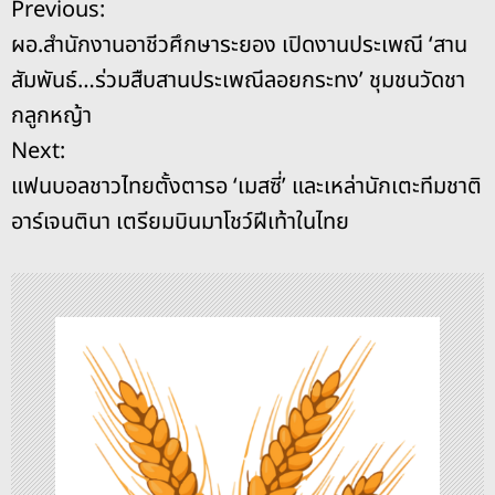
แ
Previous:
b
d
n
Li
ผอ.สำนักงานอาชีวศึกษาระยอง เปิดงานประเพณี ‘สาน
o
s
g
n
น
สัมพันธ์…ร่วมสืบสานประเพณีลอยกระทง’ ชุมชนวัดชา
o
er
k
ะ
กลูกหญ้า
k
Next:
แ
แฟนบอลชาวไทยตั้งตารอ ‘เมสซี่’ และเหล่านักเตะทีมชาติ
น
อาร์เจนตินา เตรียมบินมาโชว์ฝีเท้าในไทย
ว
เ
รื่
อ