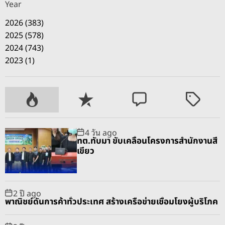
Year
2026 (383)
2025 (578)
2024 (743)
2023 (1)
P
R
C
T
o
e
o
a
p
c
m
g
4 วัน ago
u
e
m
g
ทต.ทับมา ขับเคลื่อนโครงการสำนักงานสี
l
n
e
e
เขียว
a
t
n
d
r
t
2 ปี ago
พาณิชย์ดันการค้าทั่วประเทศ สร้างเครือข่ายเชื่อมโยงผู้บริโภค