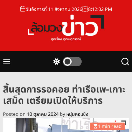
S
วันอังคารที่ 11 สิงหาคม 2026
8
:
12
:
03
PM
k
i
p
t
o
ล้
c
อ
o
ม
n
M
S
S
ว
t
e
w
e
ง
n
i
a
e
u
t
r
ข่
n
สิ้นสุดการรอคอย ท่าเรือเพ-เกาะ
c
c
า
t
h
h
เสม็ด เตรียมเปิดให้บริการ
ว
c
o
l
Posted on
10 ตุลาคม 2024
by
หนุ่มคอแข็ง
o
r
1 min read
m