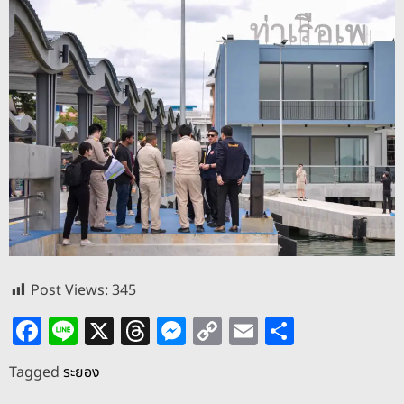
Post Views:
345
F
Li
X
T
M
C
E
S
a
n
h
e
o
m
h
Tagged
ระยอง
c
e
re
ss
p
ai
ar