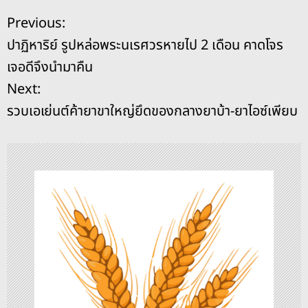
e
a
e
y
l
e
แ
Previous:
b
d
n
Li
ปาฏิหาริย์ รูปหล่อพระนเรศวรหายไป 2 เดือน คาดโจร
o
s
g
n
น
เจอดีจึงนำมาคืน
o
er
k
ะ
Next:
k
รวบเอเย่นต์ค้ายาขาใหญ่ยึดของกลางยาบ้า-ยาไอซ์เพียบ
แ
น
ว
เ
รื่
อ