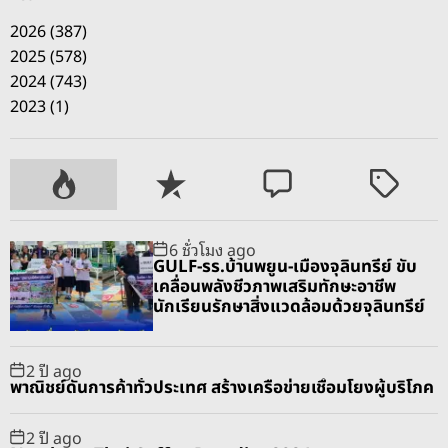
2026 (387)
2025 (578)
2024 (743)
2023 (1)
P
R
C
T
o
e
o
a
p
c
m
g
6 ชั่วโมง ago
u
e
m
g
GULF-รร.บ้านพยูน-เมืองจุลินทรีย์ ขับ
l
n
e
e
เคลื่อนพลังชีวภาพเสริมทักษะอาชีพ
a
t
n
d
นักเรียนรักษาสิ่งแวดล้อมด้วยจุลินทรีย์
r
t
2 ปี ago
พาณิชย์ดันการค้าทั่วประเทศ สร้างเครือข่ายเชื่อมโยงผู้บริโภค
2 ปี ago