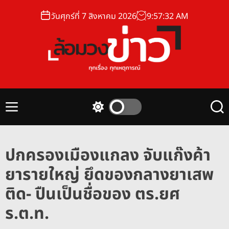
S
วันศุกร์ที่ 7 สิงหาคม 2026
9
:
57
:
33
AM
k
i
p
t
o
ล้
c
อ
o
ม
n
M
S
S
ว
t
e
w
e
ง
n
i
a
e
u
t
r
ข่
n
ปกครองเมืองแกลง จับแก๊งค้า
c
c
า
t
h
h
ยารายใหญ่ ยึดของกลางยาเสพ
ว
c
o
ติด- ปืนเป็นชื่อของ ตร.ยศ
l
o
ร.ต.ท.
r
m