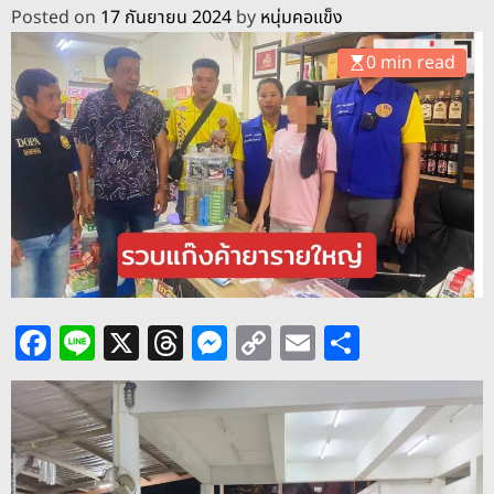
o
Posted on
17 กันยายน 2024
by
หนุ่มคอแข็ง
d
e
0 min read
F
Li
X
T
M
C
E
S
a
n
h
e
o
m
h
c
e
re
ss
p
ai
ar
e
a
e
y
l
e
b
d
n
Li