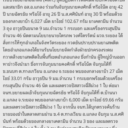
และสมาชิก อส.อ.แกลง ร่วมกันจับกุมนายคงศักดิ์ หรือโน๊ต อายุ 42
ปี นายฉัตรชัย หรือโจ้ อายุ 26 ปี น.ส.ศศินันท์ อายุ 30 ปี พร้อมด้วย
ของกลางยาบ้า 6,027 เม็ด ยาไอซ์ 102.67 กรัม ยาเคตามีน จำนวน
3 ถุง อาวุธปืนขนาด 9 มม.จำนวน 1 กระบอก และเครื่องกระสุนปืน
จำนวน 46 นัดตามนโยบายนายไตรภพ วงศ์ไตรรัตน์ ผวจ.ระยอง ได้
สั่งการให้ทุกอำเภอในจังหวัดระยอง กวดขันปราบปรามยาเสพติด
โดยอำเภอแกลงได้ขานรับนโยบายจัดกำลังฝ่ายปกครองระดม
กวาดล้างยาเสพติดในพื้นที่เขตอำเภอแกลง ซึ่งกำนัน ผู้ใหญ่บ้านออก
หาข่าวจึงนำมา ซึ่งการจับกุมนายคงศักดิ์ หรือโน้ต จับกุมได้ที่
ซ.ชนบท ต.ทางเกวียน อ.แกลง จ.ระยอง พบของกลางยาบ้า 27 เม็ด
ไอซ์ 33.01 กรัม อาวุธปืน 9 มม.จำนวน 1 กระบอกพร้อมด้วยเครื่อง
กระสุนปืน จำนวน 46 นัด และผลตรวจปัสสาวะฉี่สีม่วง 1 ใบ ต่อมา
จนท.ขยายผลเข้าจับกุมนายฉัตรชัย หรือโจ้ จับกุมได้ที่ ต.บ้านนา
อ.แกลง จ.ระยอง พบของกลางยาบ้า 6,000 เม็ด ยาไอซ์ 69.66 กรัม
และผลตรวจปัสสาวะฉี่สีม่วง 1 ใบ จากนั้น จนท.ได้บุกตรวจค้นร้าน
ขายของชำในตลาดสามย่าน ซ.4 ต.ทางเวียน อ.แกลง จับกุม น.ส.ศศิ
นันท์ พร้อมด้วยของกลางยาเคตามีน จำนวน 3 ซอง และผลตรวจ
ปัสสาวะฉี่สีม่วง 1 ใบ ทั้ง 3 คน รับว่ายาเสพติดเป็นของตนเอง ซึ่ง