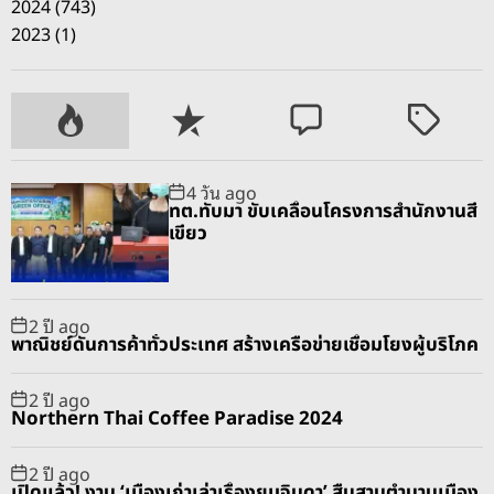
2024 (743)
2023 (1)
P
R
C
T
o
e
o
a
p
c
m
g
4 วัน ago
u
e
m
g
ทต.ทับมา ขับเคลื่อนโครงการสำนักงานสี
l
n
e
e
เขียว
a
t
n
d
r
t
2 ปี ago
พาณิชย์ดันการค้าทั่วประเทศ สร้างเครือข่ายเชื่อมโยงผู้บริโภค
2 ปี ago
Northern Thai Coffee Paradise 2024
2 ปี ago
เปิดแล้ว! งาน ‘เมืองเก่าเล่าเรื่องยมจินดา’ สืบสานตำนานเมือง