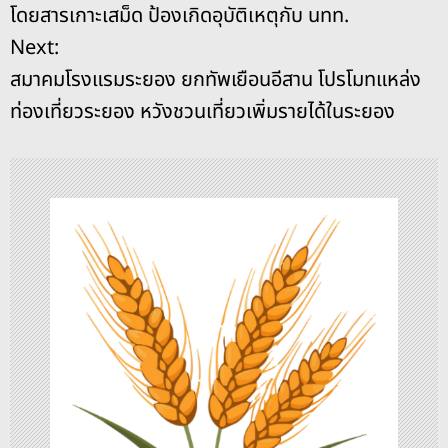
น
โดยสารเกาะเสม็ด ป้องเกิดอุบัติเหตุกับ นทท.
o
er
k
ะ
Next:
k
สมาคมโรงแรมระยอง ยกทัพเยือนอีสาน โปรโมทแหล่ง
แ
ท่องเที่ยวระยอง หวังชวนเที่ยวเพิ่มรายได้ในระยอง
น
ว
เ
รื่
อ
ง