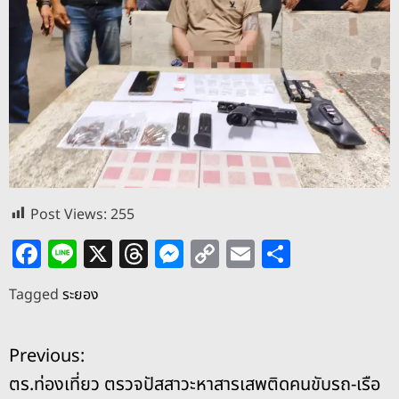
Post Views:
255
F
Li
X
T
M
C
E
S
a
n
h
e
o
m
h
Tagged
ระยอง
c
e
re
ss
p
ai
ar
e
a
e
y
l
e
แ
Previous:
b
d
n
Li
ตร.ท่องเที่ยว ตรวจปัสสาวะหาสารเสพติดคนขับรถ-เรือ
o
s
g
n