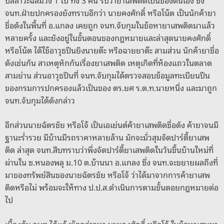
จนท.ฝ่ายปกครองยังทราบอีกว่า นายคงศักดิ์ หรือโน้ต เป็นนักค้ายา
ชื่อดังในพื้นที่ อ.แกลง เคยถูก จนท.จับกุมในข้อหายาเสพติดมาแล้ว
หลายครั้ง และยังอยู่ในขั้นตอนของกฎหมายและล่าสุดนายคงศักดิ์
หรือโน้ต ได้ใช้อาวุธปืนยิงนายต๊ะ หรือฉายยาต๊ะ สามส่วน นักค้ายาชื่อ
ดังเช่นกัน สาเหตุหักกันเรื่องยาเสพติด เหตุเกิดที่ห้องแถวในตลาด
สามย่าน ส่วนอาวุธปืนที่ จนท.จับกุมได้ตรวจสอบข้อมูลทะเบียนปืน
ของกรมการปกครองแล้วเป็นของ ตร.ยศ ร.ต.ท.นายหนึ่ง และมาถูก
จนท.จับกุมได้ดังกล่าว
อีกส่วนนายฉัตรชัย หรือโจ้ เป็นเอเย่นต์ค้ายาเสพติดชื่อดัง ค้ายาจนมี
ฐานะร่ำรวย มีบ้านมีรถราคาหลายล้าน มักจะมั่วสุมจัดปาร์ตี้ยาเสพ
ติด ล่าสุด จนท.สืบทราบว่าพึ่งจัดปาร์ตี้ยาเสพติดในวันขึ้นบ้านใหม่ที่
ผ่านใน ซ.หนองพลุ ม.10 ต.บ้านนา อ.แกลง ซึ่ง จนท.จะขยายผลถึงที่
มาของทรัพย์สินของนายฉัตรชัย หรือโจ้ ว่าได้มาจากการค้ายาเสพ
ติดหรือไม่ พร้อมจะให้ทาง ป.ป.ส.ดำเนินการตามขั้นตอยกฎหมายต่อ
ไป
เบื้องต้น จนท.ได้แจ้งข้อกล่าวหา นายคงศักดิ์ หรือโจ้ ในข้อหาเสพยา