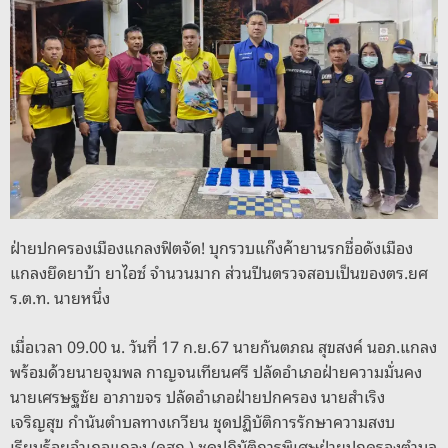
o
s
g
n
o
er
k
k
ฝ่ายปกครองเมืองแกลงฟิตจัด! บุกรวบแก๊งค้ายานรกชื่อดังเมือง
แกลงยึดยาบ้า ยาไอซ์ จำนวนมาก ส่วนปืนตรวจสอบเป็นของตร.ยศ
ร.ต.ท. นายหนึ่ง
เมื่อเวลา 09.00 น. วันที่ 17 ก.ย.67 นายกันตภณ สุขสงค์ นอภ.แกลง
พร้อมด้วยนายจุมพล กาญจนเทียนศรี ปลัดอำเภอฝ่ายความมั่นคง
นายเศรษฐชัย อาภาขจร ปลัดอำเภอฝ่ายปกครอง นายสำเริง
เจริญสุข กำนันตำบลทางเกวียน ชุดปฏิบัติการรักษาความสงบ
เรียบร้อยอำเภอแกลง (คสก.) ชุดปฏิบัติการพิเศษฝ่ายปกครองตำบล