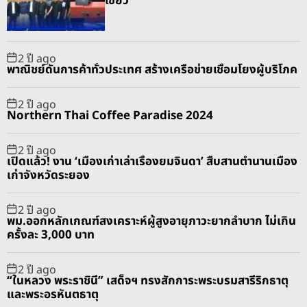
เขียว
a
t
n
d
r
t
2 ปี ago
พาณิชย์ดันการค้าทั่วประเทศ สร้างเครือข่ายเชื่อมโยงผู้บริโภค
2 ปี ago
Northern Thai Coffee Paradise 2024
2 ปี ago
เปิดแล้ว! งาน ‘เมืองเก่าเล่าเรื่องยมจินดา’ สืบสานตำนานเมือง
เก่าจังหวัดระยอง
2 ปี ago
พม.ออกหลักเกณฑ์สงเคราะห์ผู้สูงอายุภาวะยากลำบาก ไม่เกิน
ครั้งละ 3,000 บาท
2 ปี ago
“ในหลวง พระราชินี” เสด็จฯ ทรงสักการะพระบรมสารีริกธาตุ
และพระอรหันตธาตุ