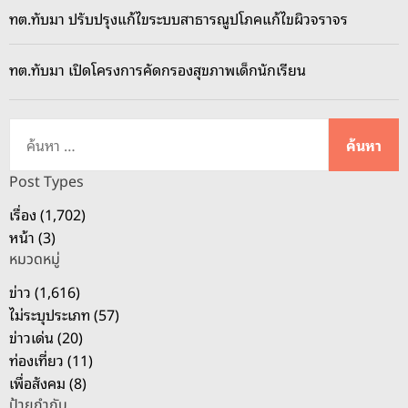
ทต.ทับมา ปรับปรุงแก้ไขระบบสาธารณูปโภคแก้ไขผิวจราจร
ทต.ทับมา เปิดโครงการคัดกรองสุขภาพเด็กนักเรียน
ค้
น
ห
Post Types
า
เรื่อง (1,702)
สำ
หน้า (3)
ห
หมวดหมู่
รั
บ
ข่าว (1,616)
:
ไม่ระบุประเภท (57)
ข่าวเด่น (20)
ท่องเที่ยว (11)
เพื่อสังคม (8)
ป้ายกำกับ