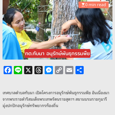
o
0 min read
d
e
F
Li
X
T
M
C
E
S
a
n
h
e
o
m
h
c
e
re
ss
p
ai
ar
e
a
e
y
l
e
เทศบาลตำบลทับมา เปิดโครงการอนุรักษ์พันธุกรรมพืช อันเนื่องมา
จากพระราชดำริสมเด็จพระเทพรัตนราชสุดาฯ สยามบรมราชกุมารี
b
d
n
Li
มุ่งปกปักอนุรักษ์ทรัพยากรท้องถิ่น
o
s
g
n