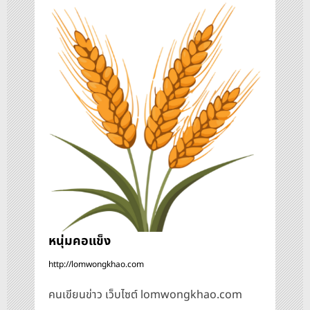
เ
รื่
อ
ง
หนุ่มคอแข็ง
http://lomwongkhao.com
คนเขียนข่าว เว็บไซต์ lomwongkhao.com