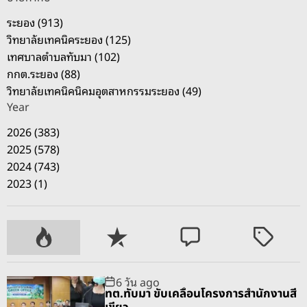
ระยอง (913)
วิทยาลัยเทคนิคระยอง (125)
เทศบาลตำบลทับมา (102)
กกต.ระยอง (88)
วิทยาลัยเทคนิคนิคมอุตสาหกรรมระยอง (49)
Year
2026 (383)
2025 (578)
2024 (743)
2023 (1)
P
R
C
T
o
e
o
a
p
c
m
g
6 วัน ago
u
e
m
g
ทต.ทับมา ขับเคลื่อนโครงการสำนักงานสี
l
n
e
e