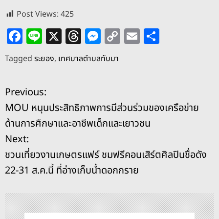
Post Views:
425
F
Li
X
T
M
C
E
S
a
n
h
e
o
m
h
Tagged
ระยอง
,
เทศบาลตำบลทับมา
c
e
re
ss
p
ai
ar
e
a
e
y
l
e
แ
Previous:
b
d
n
Li
MOU หนุนประสิทธิภาพการมีส่วนร่วมของเครือข่าย
o
s
g
n
น
ด้านการศึกษาและอาชีพเด็กและเยาวชน
o
er
k
ะ
Next:
k
ชวนเที่ยวงานเกษตรแฟร์ ชมฟรีคอนเสิร์ตศิลปินชื่อดัง
แ
22-31 ส.ค.นี้ ที่อ่างเก็บน้ำดอกกราย
น
ว