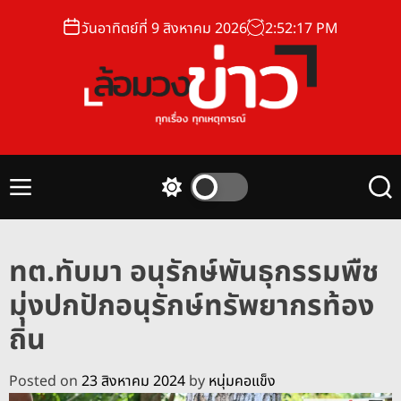
S
วันอาทิตย์ที่ 9 สิงหาคม 2026
2
:
52
:
18
PM
k
i
p
t
o
ล้
c
อ
o
ม
n
M
S
S
ว
t
e
w
e
ง
n
i
a
e
u
t
r
ข่
n
ทต.ทับมา อนุรักษ์พันธุกรรมพืช
c
c
า
t
h
h
มุ่งปกปักอนุรักษ์ทรัพยากรท้อง
ว
c
o
ถิ่น
l
o
r
Posted on
23 สิงหาคม 2024
by
หนุ่มคอแข็ง
m