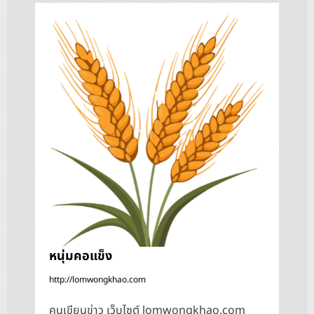
ว
เ
รื่
อ
ง
หนุ่มคอแข็ง
http://lomwongkhao.com
คนเขียนข่าว เว็บไซต์ lomwongkhao.com