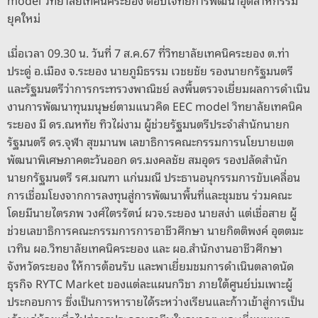
model วิทยาลัยเทคนิคระยอง ตอบโจทย์การพัฒนาอุตสาหกรรม
o
s
g
n
ยุคใหม่
o
er
k
เมื่อเวลา 09.30 น. วันที่ 7 ส.ค.67 ที่วิทยาลัยเทคนิคระยอง ต.ท่า
k
ประดู่ อ.เมือง จ.ระยอง นายภูมิธรรม เวชยชัย รองนายกรัฐมนตรี
และรัฐมนตรีว่าการกระทรวงพาณิชย์ ลงพื้นตรวจเยี่ยมผลการดำเนิน
งานการพัฒนาทุนมนุษย์ตามแนวคิด EEC model วิทยาลัยเทคนิค
ระยอง มี ดร.ณหทัย ทิวไผ่งาม ผู้ช่วยรัฐมนตรีประจำสำนักนายก
รัฐมนตรี ดร.จุฬา สุขมานพ เลขาธิการคณะกรรมการนโยบายเขต
พัฒนาพิเศษภาคตะวันออก ดร.มงคลชัย สมอุดร รองปลัดสำนัก
นายกรัฐมนตรี รศ.มณฑา แก่นมณี ประธานอนุกรรมการขับเคลื่อน
การเชื่อมโยงจากการลงทุนสู่การพัฒนาพื้นที่และชุมชน ร่วมคณะ
โดยมีนายไตรภพ วงศ์ไตรรัตน์ ผวจ.ระยอง นายสง่า แต่เชื่อสาย ผู้
ช่วยเลขาธิการคณะกรรมการการอาชีวศึกษา นายกิตติพงค์ อุตตมะ
เวทิน ผอ.วิทยาลัยเทคนิคระยอง และ ผอ.สำนักงานอาชีวศึกษา
จังหวัดระยอง ให้การต้อนรับ และพาเยี่ยมชมการดำเนินตลาดนัด
ธุรกิจ RYTC Market ของแต่ละแผนกวิชา ภายใต้ศูนย์บ่มเพาะผู้
ประกอบการ ซึ่งเป็นการหารายได้ระหว่างเรียนและก้าวเข้าสู่การเป็น