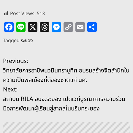
Post Views:
513
F
Li
X
T
M
C
E
S
a
n
h
e
o
m
h
Tagged
ระยอง
c
e
re
ss
p
ai
ar
e
a
e
y
l
e
แ
Previous:
b
d
n
Li
วิทยาลัยการอาชีพนวมินทราชูทิศ อบรมสร้างจิตสำนึกใน
o
s
g
n
น
ความเป็นพลเมืองที่ดีของชาติแก่ นศ.
o
er
k
ะ
Next:
k
สถาบัน RILA อบจ.ระยอง เปิดเวทีบูรณาการความร่วม
แ
มือการพัฒนาผู้เรียนสู่สากลในบริบทระยอง
น