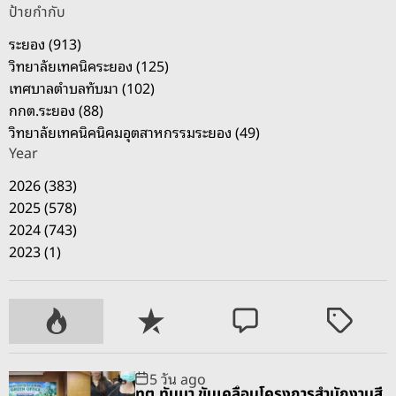
ป้ายกำกับ
ระยอง (913)
วิทยาลัยเทคนิคระยอง (125)
เทศบาลตำบลทับมา (102)
กกต.ระยอง (88)
วิทยาลัยเทคนิคนิคมอุตสาหกรรมระยอง (49)
Year
2026 (383)
2025 (578)
2024 (743)
2023 (1)
P
R
C
T
o
e
o
a
p
c
m
g
5 วัน ago
u
e
m
g
ทต.ทับมา ขับเคลื่อนโครงการสำนักงานสี