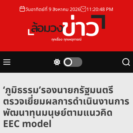
S
วันอาทิตย์ที่ 9 สิงหาคม 2026
11
:
20
:
49
PM
k
i
p
t
o
ล้
c
อ
o
ม
n
M
S
S
ว
t
e
w
e
ง
n
i
a
e
u
t
r
ข่
n
‘ภูมิธรรม’รองนายกรัฐมนตรี
c
c
า
t
h
h
ตรวจเยี่ยมผลการดำเนินงานการ
ว
c
o
พัฒนาทุนมนุษย์ตามแนวคิด
l
o
EEC model
r
m