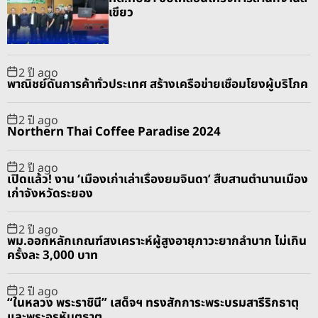
l
n
e
e
เขียว
a
t
n
d
r
t
2 ปี ago
พาณิชย์ดันการค้าทั่วประเทศ สร้างเครือข่ายเชื่อมโยงผู้บริโภค
2 ปี ago
Northern Thai Coffee Paradise 2024
2 ปี ago
เปิดแล้ว! งาน ‘เมืองเก่าเล่าเรื่องยมจินดา’ สืบสานตำนานเมือง
เก่าจังหวัดระยอง
2 ปี ago
พม.ออกหลักเกณฑ์สงเคราะห์ผู้สูงอายุภาวะยากลำบาก ไม่เกิน
ครั้งละ 3,000 บาท
2 ปี ago
“ในหลวง พระราชินี” เสด็จฯ ทรงสักการะพระบรมสารีริกธาตุ
และพระอรหันตธาตุ