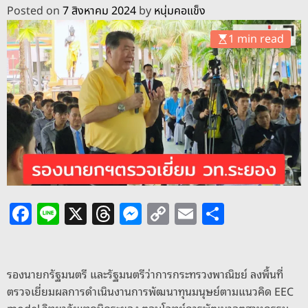
o
Posted on
7 สิงหาคม 2024
by
หนุ่มคอแข็ง
d
e
1 min read
F
Li
X
T
M
C
E
S
a
n
h
e
o
m
h
c
e
re
ss
p
ai
ar
e
a
e
y
l
e
รองนายกรัฐมนตรี และรัฐมนตรีว่าการกระทรวงพาณิชย์ ลงพื้นที่
ตรวจเยี่ยมผลการดำเนินงานการพัฒนาทุนมนุษย์ตามแนวคิด EEC
b
d
n
Li