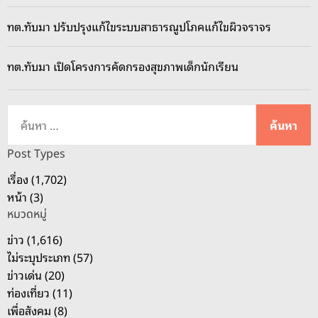
ทต.ทับมา ปรับปรุงแก้ไขระบบสาธารณูปโภคแก้ไขผิวจราจร
ทต.ทับมา เปิดโครงการคัดกรองสุขภาพเด็กนักเรียน
ค้
น
ห
Post Types
า
เรื่อง (1,702)
สำ
หน้า (3)
ห
หมวดหมู่
รั
บ
ข่าว (1,616)
:
ไม่ระบุประเภท (57)
ข่าวเด่น (20)
ท่องเที่ยว (11)
เพื่อสังคม (8)