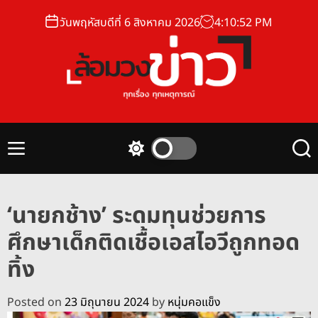
S
วันพฤหัสบดีที่ 6 สิงหาคม 2026
4
:
10
:
53
PM
k
i
p
t
o
ล้
c
อ
o
ม
n
M
S
S
ว
t
e
w
e
ง
n
i
a
e
u
t
r
ข่
n
‘นายกช้าง’ ระดมทุนช่วยการ
c
c
า
t
h
h
ศึกษาเด็กติดเชื้อเอสไอวีถูกทอด
ว
c
o
ทิ้ง
l
o
r
Posted on
23 มิถุนายน 2024
by
หนุ่มคอแข็ง
m