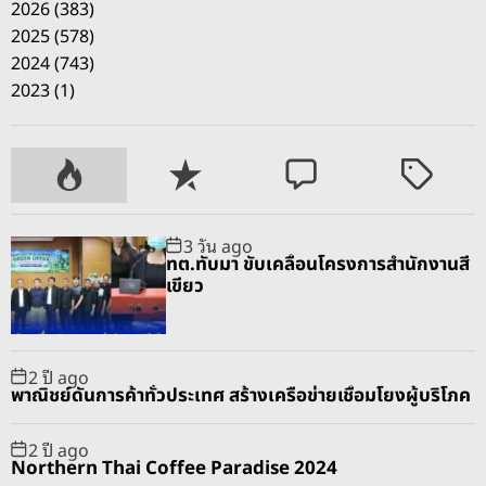
2026 (383)
2025 (578)
2024 (743)
2023 (1)
P
R
C
T
o
e
o
a
p
c
m
g
3 วัน ago
u
e
m
g
ทต.ทับมา ขับเคลื่อนโครงการสำนักงานสี
l
n
e
e
เขียว
a
t
n
d
r
t
2 ปี ago
พาณิชย์ดันการค้าทั่วประเทศ สร้างเครือข่ายเชื่อมโยงผู้บริโภค
2 ปี ago
Northern Thai Coffee Paradise 2024