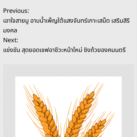
e
a
e
y
l
e
แ
Previous:
b
d
n
Li
เอาใจสายมู อาบน้ำเพ็ญใต้แสงจันทร์เกาะเสม็ด เสริมสิริ
o
s
g
n
น
มงคล
o
er
k
ะ
Next:
k
แข่งขัน สุดยอดเชฟอาชีวะหน้าใหม่ ชิงถ้วยองคมนตรี
แ
น
ว
เ
รื่
อ