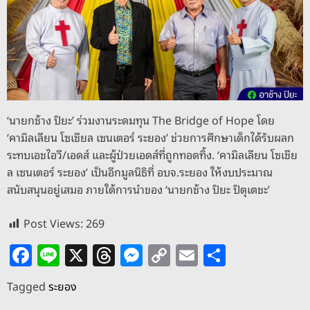
o
er
k
k
‘นายกช้าง ปิยะ’ ร่วมงานระดมทุน The Bridge of Hope โดย
‘คามิลเลียน โซเชียล เซนเตอร์ ระยอง’ ช่วยการศึกษาเด็กได้รับผลก
ระทบเอชไอวี/เอดส์ และผู้ป่วยเอดส์ที่ถูกทอดทิ้ง. ‘คามิลเลียน โซเชีย
ล เซนเตอร์ ระยอง’ เป็นอีกมูลนิธิที่ อบจ.ระยอง ให้งบประมาณ
สนับสนุนอยู่เสมอ ภายใต้การนำของ ‘นายกช้าง ปิยะ ปิตุเตชะ’
Post Views:
269
F
Li
X
T
M
C
E
S
a
n
h
e
o
m
h
Tagged
ระยอง
c
e
re
ss
p
ai
ar