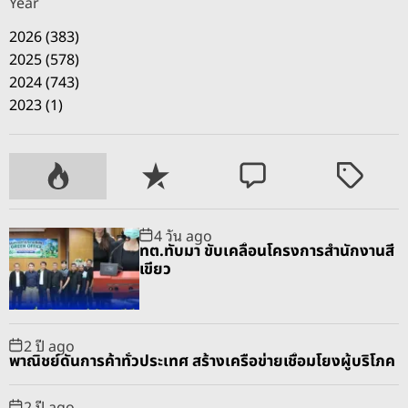
Year
2026 (383)
2025 (578)
2024 (743)
2023 (1)
P
R
C
T
o
e
o
a
p
c
m
g
4 วัน ago
u
e
m
g
ทต.ทับมา ขับเคลื่อนโครงการสำนักงานสี
l
n
e
e
เขียว
a
t
n
d
r
t
2 ปี ago
พาณิชย์ดันการค้าทั่วประเทศ สร้างเครือข่ายเชื่อมโยงผู้บริโภค
2 ปี ago