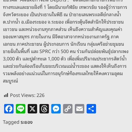
k
ทางทะเลและชายฝั่งที่ 1 โดยมีนายกัฬชัย เทพวรชัย รองผู้ว่าราชการ
จังหวัดระยอง เป็นประธานในพิธี ณ ป่าชายเลนพระเจดีย์กลางน้ำ
ต.ปากน้ำ อ.เมืองระยอง จ.ระยอง เพื่อกระตุ้นจิตสำนึกให้ประชาชน
เยาวชน และหน่วยงานทุกภาคส่วน เห็นถึงความสำคัญและคุณค่า
ของมหาสมุทร ภายในงาน มีจิตอาสาจากหน่วยงานภาครัฐ ภาค
เอกชน ภาคประชาชน ผู้ประกอบการ นักเรียน กลุ่มเครือข่ายชุมชน
ชายฝั่งในพื้นที่ และ SPRC กว่า 500 คน ร่วมกันปล่อยพันธุ์ปลากะพง
3,000 ตัว และปูดำทะเล 1,000 ตัว เพื่อเพิ่มปริมาณประชากรสัตว์น้ำ
และช่วยกันล่องเรือเก็บขยะบริเวณแม่น้ำระยอง แสดงให้เห็นถึงการ
รวมพลังอย่างแน่วแน่ในการอนุรักษ์ท้องทะเลไทยให้คงความอุดม
สมบูรณ์
Post Views:
226
F
Li
X
T
M
C
E
S
a
n
h
e
o
m
h
Tagged
ระยอง
c
e
re
ss
p
ai
ar