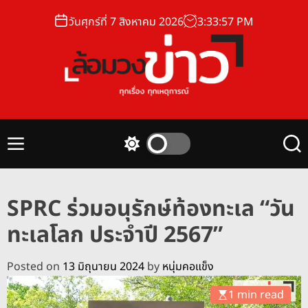
S
วันศุกร์ที่ 7 สิงหาคม 2026
3
:
33
:
58
PM
k
i
p
t
o
ล้
c
อ
o
ม
n
M
S
S
ว
t
e
w
e
ง
n
i
a
e
u
t
r
ข่
n
SPRC ร่วมอนุรักษ์ท้องทะเล “วัน
c
c
า
t
h
h
ทะเลโลก ประจำปี 2567”
ว
c
o
l
Posted on
13 มิถุนายน 2024
by
หนุ่มคอแข็ง
o
r
1 min read
m