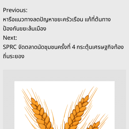
e
a
e
y
l
e
แ
Previous:
b
d
n
Li
หารือแนวทางลดปัญหาขยะครัวเรือน แก้ที่ต้นทาง
o
s
g
n
น
ป้องกันขยะล้นเมือง
o
er
k
ะ
Next:
k
SPRC จัดตลาดนัดชุมชนครั้งที่ 4 กระตุ้นเศรษฐกิจท้อง
แ
ถิ่นระยอง
น
ว
เ
รื่
อ