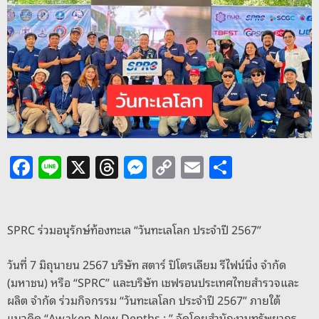
o
d
e
F
Li
X
T
M
C
E
S
a
n
h
e
o
m
h
c
e
re
ss
p
ai
ar
e
a
e
y
l
e
SPRC ร่วมอนุรักษ์ท้องทะเล “วันทะเลโลก ประจำปี 2567”
b
d
n
Li
วันที่ 7 มิถุนายน 2567 บริษัท สตาร์ ปิโตรเลียม รีไฟน์นิ่ง จำกัด
o
s
g
n
(มหาชน) หรือ “SPRC” และบริษัท เชฟรอนประเทศไทยสำรวจและ
o
er
k
ผลิต จำกัด ร่วมกิจกรรม “วันทะเลโลก ประจำปี 2567” ภายใต้
แนวคิด “Awaken New Depths : ” จัดโดยสำนักงานทรัพยากร