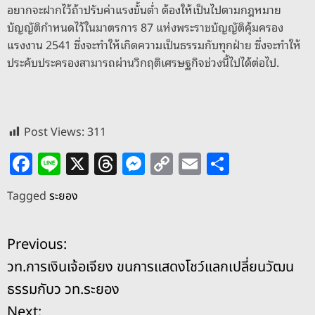
อยากจะฝากไว้ถ้าปรับค่าแรงขั้นต่ำ ต้องให้เป็นไปตามกฎหมาย
บัญญัติกำหนดไว้ในมาตรการ 87 แห่งพระราชบัญญัติคุ้มครอง
แรงงาน 2541 ซึ่งจะทำให้เกิดความเป็นธรรมกับทุกฝ่าย ซึ่งจะทำให้
ประคับประครองสามารถผ่านวิกฤติเศรษฐกิจช่วงนี้ไปได้ต่อไป.
Post Views:
311
F
Li
X
T
M
C
E
S
a
n
h
e
o
m
h
Tagged
ระยอง
c
e
re
ss
p
ai
ar
e
a
e
y
l
e
แ
Previous:
b
d
n
Li
วท.การเงินเจ้อเจียง ขนการแสดงโชว์แลกเปลี่ยนวัฒน
o
s
g
n
น
ธรรมกับว วท.ระยอง
o
er
k
Next: