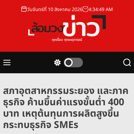
S
วันจันทร์ที่ 10 สิงหาคม 2026
4
:
34
:
50
AM
k
i
p
t
o
ล้
c
อ
o
ม
n
M
S
S
ว
t
e
w
e
ง
n
i
a
e
u
t
r
ข่
n
สภาอุตสาหกรรมระยอง และภาค
c
c
า
t
h
h
ธุรกิจ ค้านขึ้นค่าแรงขั้นต่ำ 400
ว
c
o
บาท เหตุต้นทุนการผลิตสูงขึ้น
l
o
กระทบธุรกิจ SMEs
r
m