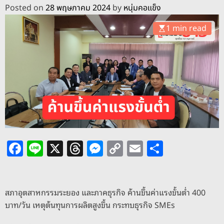
o
Posted on
28 พฤษภาคม 2024
by
หนุ่มคอแข็ง
d
e
1 min read
F
Li
X
T
M
C
E
S
a
n
h
e
o
m
h
c
e
re
ss
p
ai
ar
e
a
e
y
l
e
สภาอุตสาหกรรมระยอง และภาคธุรกิจ ค้านขึ้นค่าแรงขั้นต่ำ 400
บาท/วัน เหตุต้นทุนการผลิตสูงขึ้น กระทบธุรกิจ SMEs
b
d
n
Li