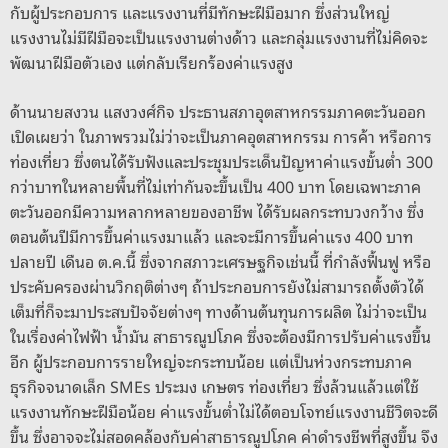
กับผู้ประกอบการ และแรงงานที่มีทักษะฝีมือมาก ซึ่งส่วนใหญ่
แรงงานไม่มีฝีมือจะเป็นแรงงานต่างด้าว และกลุ่มแรงงานที่ไม่คิดจะ
พัฒนาฝีมือตัวเอง แต่กลับเรียกร้องค่าแรงสูง
ด้านนายสงวน แสงวงศ์กิจ ประธานสภาอุตสาหกรรมภาคตะวันออก
เปิดเผยว่า ในภาพรวมไม่ว่าจะเป็นภาคอุตสาหกรรม การค้า หรือการ
ท่องเที่ยว ซึ่งตนได้รับฟังและประชุมประเด็นปัญหาค่าแรงขั้นต่ำ 300
กว่าบาทในหลายพื้นที่ไม่เท่ากันจะขึ้นเป็น 400 บาท โดยเฉพาะภาค
ตะวันออกมีความหลากหลายของอาชีพ ได้รับผลกระทบวงกว้าง ซึ่ง
ตอนต้นปีมีการขึ้นค่าแรงมาแล้ว และจะมีการขึ้นค่าแรง 400 บาท
ปลายปี เดืนอ ต.ค.นี้ ซึ่งจากสภาวะเศรษฐกิจเช่นนี้ ที่กำลังฟื้นฟู หรือ
ประคับครองผ่านวิกฤติต่างๆ ถ้าประกอบการยังไม่สามารถตั้งตัวได้
เต็มที่ก็จะมาประสบปัจจัยต่างๆ ทางด้านต้นทุนการผลิต ไม่ว่าจะเป็น
ในเรื่องค่าไฟฟ้า น้ำมัน สาธารณูปโภค ซึ่งจะต้องมีการปรับค่าแรงขึ้น
อีก ผู้ประกอบการรายใหญ่จะกระทบน้อย แต่เป็นห่วงกระทบภาค
ธุรกิจจนาดเล็ก SMEs ประมง เกษตร ท่องเที่ยว ซึ่งล้วนแล้วแต่ใช้
แรงงานทักษะฝีมือน้อย ค่าแรงขั้นต่ำไม่ได้ตอบโจทย์แรงงานชีวิตจะดี
ขึ้น ซึ่งอาจจะไม่สอดคล้องกับค่าสาธารณูปโภค ค่าดำรงชีพที่สูงขึ้น จึง