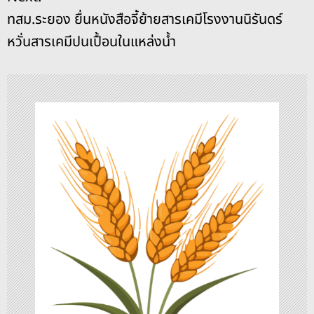
ะ
k
ทสม.ระยอง ยื่นหนังสือจี้ย้ายสารเคมีโรงงานนิรันดร์
แ
หวั่นสารเคมีปนเปื้อนในแหล่งน้ำ
น
ว
เ
รื่
อ
ง