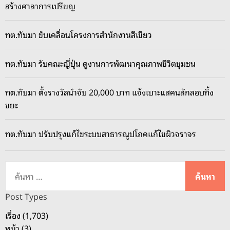
สร้างศาลาการเปรียญ
ทต.ทับมา ขับเคลื่อนโครงการสำนักงานสีเขียว
ทต.ทับมา รับคณะญี่ปุ่น ดูงานการพัฒนาคุณภาพชีวิตชุมชน
ทต.ทับมา ตั้งรางวัลนำจับ 20,000 บาท แจ้งเบาะแสคนลักลอบทิ้ง
ขยะ
ทต.ทับมา ปรับปรุงแก้ไขระบบสาธารณูปโภคแก้ไขผิวจราจร
ค้
น
ห
Post Types
า
เรื่อง (1,703)
สำ
หน้า (3)