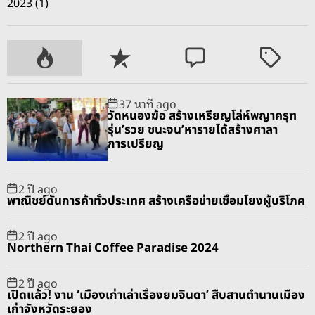
2023 (1)
P
R
C
T
o
e
o
a
p
c
m
g
37 นาที ago
u
e
m
g
วัดหนองฆ้อ สร้างเหรียญโล่ห์พญาครุฑ
l
n
e
e
รุ่น’รวย ชนะจน’หารายได้สร้างศาลา
a
t
n
d
การเปรียญ
r
t
2 ปี ago
พาณิชย์ดันการค้าทั่วประเทศ สร้างเครือข่ายเชื่อมโยงผู้บริโภค
2 ปี ago
Northern Thai Coffee Paradise 2024
2 ปี ago
เปิดแล้ว! งาน ‘เมืองเก่าเล่าเรื่องยมจินดา’ สืบสานตำนานเมือง
เก่าจังหวัดระยอง